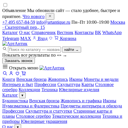
Объявление
Мы обновили сайт — стало удобнее, быстрее и
приятнее.
Что нового
+7 495 657-84-59
info@artantique.ru
Пн–Пт 10:00–19:00
Москва
· Скатертный пер., 15
Каталог
О нас
Справочник
Вестник
Контакты
ВК
WhatsApp
Telegram
MAX
Вход
Корзина
найти →
Показать все результаты по «
»
→
Заказать звонок
Открыть меню
Книги
Венская бронза
Живопись
Иконы
Монеты и медали
Интерьер и быт
Профессии
Скульптура
Карты
Столовое
серебро
Коллекции
Техника
Ювелирные изделия
Каталог
▾
Букинистика
Венская бронза
Живопись и графика
Иконы
Нумизматика и Фалеристика
Предметы интерьера и обихода
Профессии
Скульптура и статуэтки
Старинные карты и
планы
Столовое серебро
Тематические коллекции
Техника и
приборы
Ювелирные украшения
О нас
▾