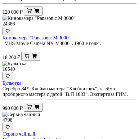
120 000
₽
24386
Кинокамера "Panasonic M 3000"
"VHS Movie Camera NV-M3000". 1960-е годы.
18 200
₽
10540
Бульотка
Серебро 84*. Клеймо мастера "Хлебниковъ", клеймо
пробирного мастера с датой "В.П 1883". Экспертиза ГИМ.
990 000
₽
4798
Сервиз чайный