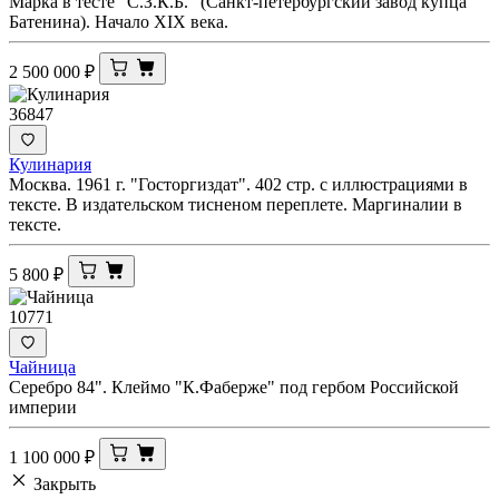
Марка в тесте "С.З.К.Б." (Санкт-петербургский завод купца
Батенина). Начало XIX века.
2 500 000
₽
36847
Кулинария
Москва. 1961 г. "Госторгиздат". 402 стр. с иллюстрациями в
тексте. В издательском тисненом переплете. Маргиналии в
тексте.
5 800
₽
10771
Чайница
Серебро 84". Клеймо "К.Фаберже" под гербом Российской
империи
1 100 000
₽
Закрыть