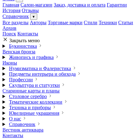
Главная
Салон-магазин
Заказ, доставка и оплата
Гарантии
История
Отзывы
Справочник
▾
Все разделы
Авторы
Торговые марки
Стили
Техники
Статьи
Архив
Поиск
Контакты
Закрыть меню
Букинистика
Венская бронза
Живопись и графика
Иконы
Нумизматика и Фалеристика
Предметы интерьера и обихода
Профессии
Скульптура и статуэтки
Старинные карты и планы
Столовое серебро
Тематические коллекции
Техника и приборы
Ювелирные украшения
О нас
Справочник
Вестник антиквара
Контакты