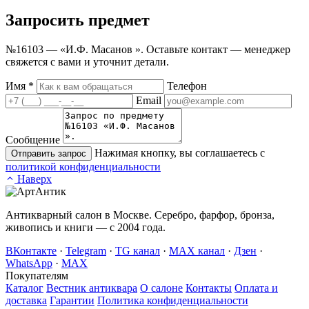
Запросить
предмет
№16103 — «И.Ф. Масанов ». Оставьте контакт — менеджер
свяжется с вами и уточнит детали.
Имя
*
Телефон
Email
Сообщение
Нажимая кнопку, вы соглашаетесь с
Отправить запрос
политикой конфиденциальности
Наверх
Антикварный салон в Москве. Серебро, фарфор, бронза,
живопись и книги — с 2004 года.
ВКонтакте
·
Telegram
·
TG канал
·
MAX канал
·
Дзен
·
WhatsApp
·
MAX
Покупателям
Каталог
Вестник антиквара
О салоне
Контакты
Оплата и
доставка
Гарантии
Политика конфиденциальности