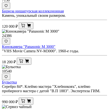
7130
Бирюза нишапурская коллекционная
Камень, уникальный своим размером.
120 000
₽
24386
Кинокамера "Panasonic M 3000"
"VHS Movie Camera NV-M3000". 1960-е годы.
18 200
₽
10540
Бульотка
Серебро 84*. Клеймо мастера "Хлебниковъ", клеймо
пробирного мастера с датой "В.П 1883". Экспертиза ГИМ.
990 000
₽