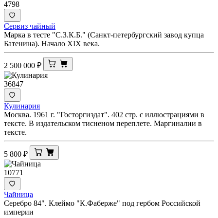
4798
Сервиз чайный
Марка в тесте "С.З.К.Б." (Санкт-петербургский завод купца
Батенина). Начало XIX века.
2 500 000
₽
36847
Кулинария
Москва. 1961 г. "Госторгиздат". 402 стр. с иллюстрациями в
тексте. В издательском тисненом переплете. Маргиналии в
тексте.
5 800
₽
10771
Чайница
Серебро 84". Клеймо "К.Фаберже" под гербом Российской
империи