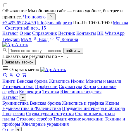
Объявление
Мы обновили сайт — стало удобнее, быстрее и
приятнее.
Что нового
+7 495 657-84-59
info@artantique.ru
Пн–Пт 10:00–19:00
Москва
· Скатертный пер., 15
Каталог
О нас
Справочник
Вестник
Контакты
ВК
WhatsApp
Telegram
MAX
Вход
Корзина
найти →
Показать все результаты по «
»
→
Заказать звонок
Открыть меню
Книги
Венская бронза
Живопись
Иконы
Монеты и медали
Интерьер и быт
Профессии
Скульптура
Карты
Столовое
серебро
Коллекции
Техника
Ювелирные изделия
Каталог
▾
Букинистика
Венская бронза
Живопись и графика
Иконы
Нумизматика и Фалеристика
Предметы интерьера и обихода
Профессии
Скульптура и статуэтки
Старинные карты и
планы
Столовое серебро
Тематические коллекции
Техника и
приборы
Ювелирные украшения
О нас
▾