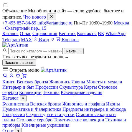
Объявление
Мы обновили сайт — стало удобнее, быстрее и
приятнее.
Что нового
+7 495 657-84-59
info@artantique.ru
Пн–Пт 10:00–19:00
Москва
· Скатертный пер., 15
Каталог
О нас
Справочник
Вестник
Контакты
ВК
WhatsApp
Telegram
MAX
Вход
Корзина
найти →
Показать все результаты по «
»
→
Заказать звонок
Открыть меню
Книги
Венская бронза
Живопись
Иконы
Монеты и медали
Интерьер и быт
Профессии
Скульптура
Карты
Столовое
серебро
Коллекции
Техника
Ювелирные изделия
Каталог
▾
Букинистика
Венская бронза
Живопись и графика
Иконы
Нумизматика и Фалеристика
Предметы интерьера и обихода
Профессии
Скульптура и статуэтки
Старинные карты и
планы
Столовое серебро
Тематические коллекции
Техника и
приборы
Ювелирные украшения
О нас
▾