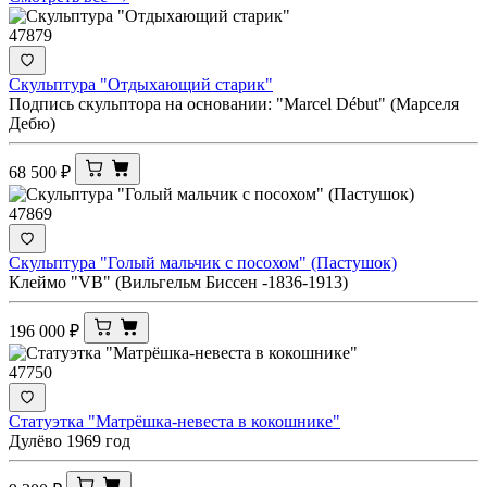
47879
Скульптура "Отдыхающий старик"
Подпись скульптора на основании: "Marcel Début" (Марселя
Дебю)
68 500
₽
47869
Скульптура "Голый мальчик с посохом" (Пастушок)
Клеймо "VB" (Вильгельм Биссен -1836-1913)
196 000
₽
47750
Статуэтка "Матрёшка-невеста в кокошнике"
Дулёво 1969 год