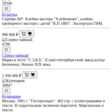
10540
Бульотка
Серебро 84*. Клеймо мастера "Хлебниковъ", клеймо
пробирного мастера с датой "В.П 1883". Экспертиза ГИМ.
990 000
₽
4798
Сервиз чайный
Марка в тесте "С.З.К.Б." (Санкт-петербургский завод купца
Батенина). Начало XIX века.
2 500 000
₽
36847
Кулинария
Москва. 1961 г. "Госторгиздат". 402 стр. с иллюстрациями в
тексте. В издательском тисненом переплете. Маргиналии в
тексте.