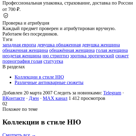
Профессиональная упаковка, страхование, доставка по России
от 700 ₽.
Проверка и атрибуция
Каждый предмет проверен и атрибутирован вручную.
Работаем без посредников.
Тэги
западная европа
девушка обнаженная
девушка женщина
обнаженная женщина
обнажённая женщина
голая женщина
неодетая женщина
ню стриптиз
эротика эротический
сюжет
порнография голая
статуэтка
В разделах
Коллекции в стиле НЮ
Различные антикварные сюжеты
Добавлен 20 марта 2007
Следить за новинками:
Telegram
·
ВКонтакте
·
Дзен
·
MAX канал
1 412 просмотров
02
Похожее по теме
Коллекции в стиле
НЮ
Смотреть все →