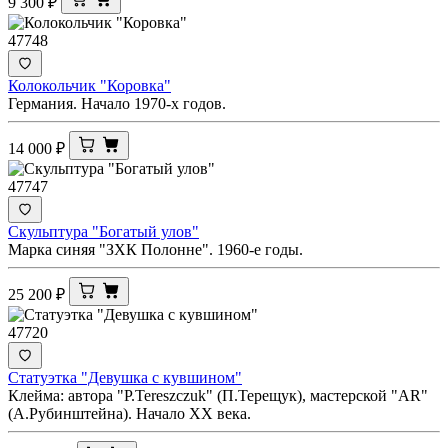
9 300
₽
47748
Колокольчик "Коровка"
Германия. Начало 1970-х годов.
14 000
₽
47747
Скульптура "Богатый улов"
Марка синяя "ЗХК Полонне". 1960-е годы.
25 200
₽
47720
Статуэтка "Девушка с кувшином"
Клейма: автора "Р.Tereszczuk" (П.Терещук), мастерской "AR"
(А.Рубинштейна). Начало ХХ века.