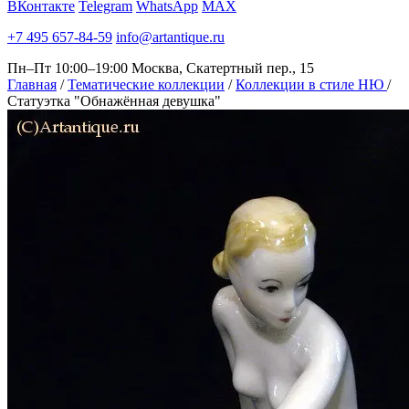
ВКонтакте
Telegram
WhatsApp
MAX
+7 495 657-84-59
info@artantique.ru
Пн–Пт 10:00–19:00
Москва, Скатертный пер., 15
Главная
/
Тематические коллекции
/
Коллекции в стиле НЮ
/
Статуэтка "Обнажённая девушка"