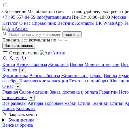
Объявление
Мы обновили сайт — стало удобнее, быстрее и при
+7 495 657-84-59
info@artantique.ru
Пн–Пт 10:00–19:00
Москва ·
Каталог
О нас
Справочник
Вестник
Контакты
ВК
WhatsApp
Te
найти →
Показать все результаты по «
»
→
Заказать звонок
Открыть меню
Книги
Венская бронза
Живопись
Иконы
Монеты и медали
Инт
Каталог
▾
Букинистика
Венская бронза
Живопись и графика
Иконы
Нуми
серебро
Тематические коллекции
Техника и приборы
Ювелирн
О нас
▾
Главная
Салон-магазин
Заказ, доставка и оплата
Гарантии
Исто
Справочник
▾
Все разделы
Авторы
Торговые марки
Стили
Техники
Статьи
А
Поиск
Контакты
Закрыть меню
Букинистика
Венская бронза