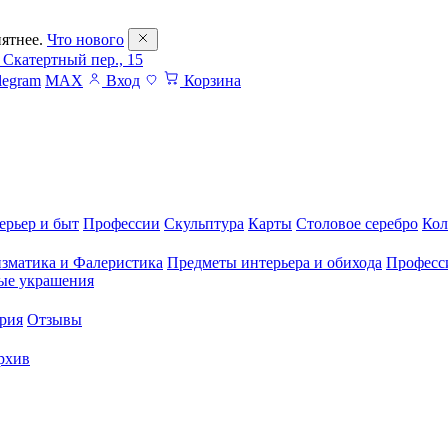
ятнее.
Что нового
 Скатертный пер., 15
legram
MAX
Вход
Корзина
ерьер и быт
Профессии
Скульптура
Карты
Столовое серебро
Кол
зматика и Фалеристика
Предметы интерьера и обихода
Професс
ые украшения
рия
Отзывы
рхив