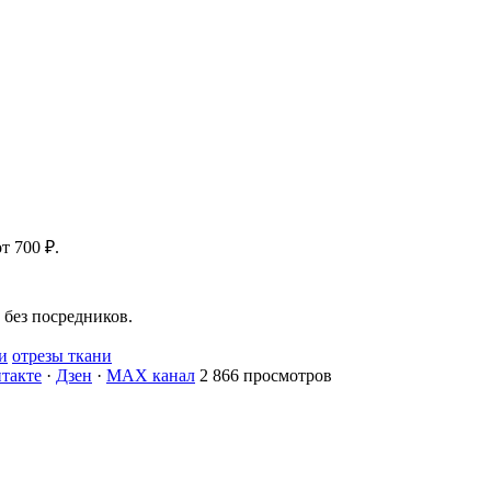
т 700 ₽.
без посредников.
и
отрезы ткани
такте
·
Дзен
·
MAX канал
2 866 просмотров