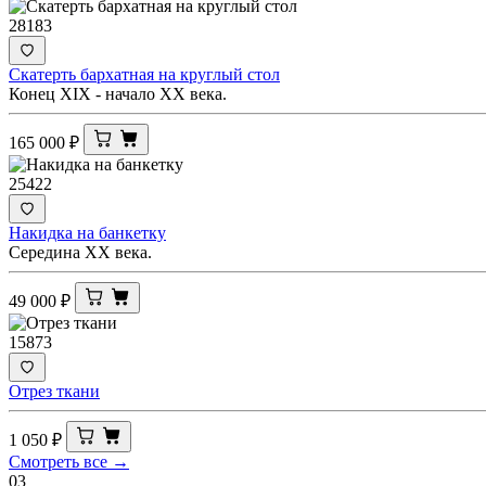
28183
Скатерть бархатная на круглый стол
Конец XIX - начало ХХ века.
165 000
₽
25422
Накидка на банкетку
Середина ХХ века.
49 000
₽
15873
Отрез ткани
1 050
₽
Смотреть все →
03