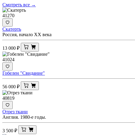
Смотреть все →
41270
Скатерть
Россия, начало ХХ века
13 000
₽
41024
Гобелен "Свидание"
56 000
₽
40819
Отрез ткани
Англия. 1980-е годы.
3 500
₽