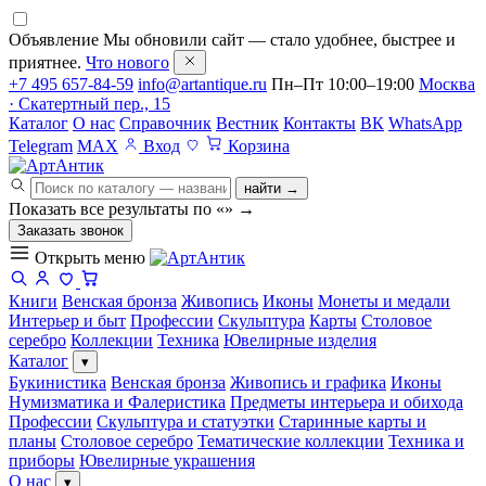
Объявление
Мы обновили сайт — стало удобнее, быстрее и
приятнее.
Что нового
+7 495 657-84-59
info@artantique.ru
Пн–Пт 10:00–19:00
Москва
· Скатертный пер., 15
Каталог
О нас
Справочник
Вестник
Контакты
ВК
WhatsApp
Telegram
MAX
Вход
Корзина
найти →
Показать все результаты по «
»
→
Заказать звонок
Открыть меню
Книги
Венская бронза
Живопись
Иконы
Монеты и медали
Интерьер и быт
Профессии
Скульптура
Карты
Столовое
серебро
Коллекции
Техника
Ювелирные изделия
Каталог
▾
Букинистика
Венская бронза
Живопись и графика
Иконы
Нумизматика и Фалеристика
Предметы интерьера и обихода
Профессии
Скульптура и статуэтки
Старинные карты и
планы
Столовое серебро
Тематические коллекции
Техника и
приборы
Ювелирные украшения
О нас
▾