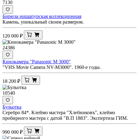
7130
Бирюза нишапурская коллекционная
Камень, уникальный своим размером.
120 000
₽
24386
Кинокамера "Panasonic M 3000"
"VHS Movie Camera NV-M3000". 1960-е годы.
18 200
₽
10540
Бульотка
Серебро 84*. Клеймо мастера "Хлебниковъ", клеймо
пробирного мастера с датой "В.П 1883". Экспертиза ГИМ.
990 000
₽