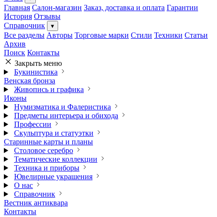
Главная
Салон-магазин
Заказ, доставка и оплата
Гарантии
История
Отзывы
Справочник
▾
Все разделы
Авторы
Торговые марки
Стили
Техники
Статьи
Архив
Поиск
Контакты
Закрыть меню
Букинистика
Венская бронза
Живопись и графика
Иконы
Нумизматика и Фалеристика
Предметы интерьера и обихода
Профессии
Скульптура и статуэтки
Старинные карты и планы
Столовое серебро
Тематические коллекции
Техника и приборы
Ювелирные украшения
О нас
Справочник
Вестник антиквара
Контакты