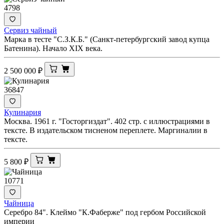
4798
Сервиз чайный
Марка в тесте "С.З.К.Б." (Санкт-петербургский завод купца
Батенина). Начало XIX века.
2 500 000
₽
36847
Кулинария
Москва. 1961 г. "Госторгиздат". 402 стр. с иллюстрациями в
тексте. В издательском тисненом переплете. Маргиналии в
тексте.
5 800
₽
10771
Чайница
Серебро 84". Клеймо "К.Фаберже" под гербом Российской
империи