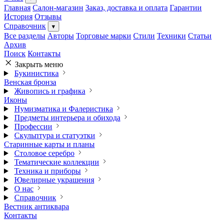
Главная
Салон-магазин
Заказ, доставка и оплата
Гарантии
История
Отзывы
Справочник
▾
Все разделы
Авторы
Торговые марки
Стили
Техники
Статьи
Архив
Поиск
Контакты
Закрыть меню
Букинистика
Венская бронза
Живопись и графика
Иконы
Нумизматика и Фалеристика
Предметы интерьера и обихода
Профессии
Скульптура и статуэтки
Старинные карты и планы
Столовое серебро
Тематические коллекции
Техника и приборы
Ювелирные украшения
О нас
Справочник
Вестник антиквара
Контакты