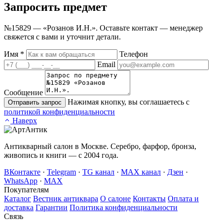
Запросить
предмет
№15829 — «Розанов И.Н.». Оставьте контакт — менеджер
свяжется с вами и уточнит детали.
Имя
*
Телефон
Email
Сообщение
Нажимая кнопку, вы соглашаетесь с
Отправить запрос
политикой конфиденциальности
Наверх
Антикварный салон в Москве. Серебро, фарфор, бронза,
живопись и книги — с 2004 года.
ВКонтакте
·
Telegram
·
TG канал
·
MAX канал
·
Дзен
·
WhatsApp
·
MAX
Покупателям
Каталог
Вестник антиквара
О салоне
Контакты
Оплата и
доставка
Гарантии
Политика конфиденциальности
Связь