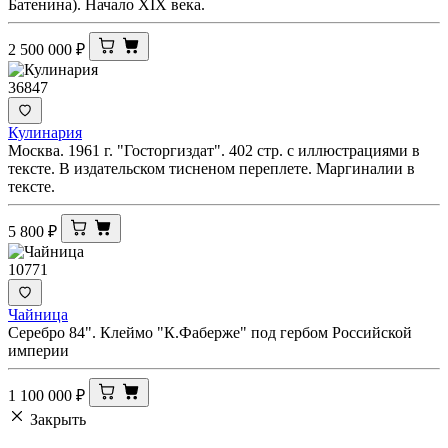
Батенина). Начало XIX века.
2 500 000
₽
36847
Кулинария
Москва. 1961 г. "Госторгиздат". 402 стр. с иллюстрациями в
тексте. В издательском тисненом переплете. Маргиналии в
тексте.
5 800
₽
10771
Чайница
Серебро 84". Клеймо "К.Фаберже" под гербом Российской
империи
1 100 000
₽
Закрыть