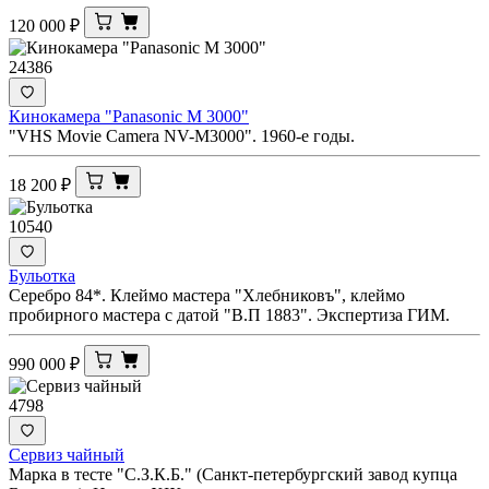
120 000
₽
24386
Кинокамера "Panasonic M 3000"
"VHS Movie Camera NV-M3000". 1960-е годы.
18 200
₽
10540
Бульотка
Серебро 84*. Клеймо мастера "Хлебниковъ", клеймо
пробирного мастера с датой "В.П 1883". Экспертиза ГИМ.
990 000
₽
4798
Сервиз чайный
Марка в тесте "С.З.К.Б." (Санкт-петербургский завод купца