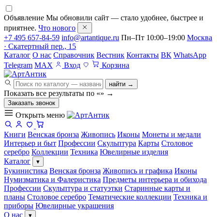
Объявление
Мы обновили сайт — стало удобнее, быстрее и
приятнее.
Что нового
+7 495 657-84-59
info@artantique.ru
Пн–Пт 10:00–19:00
Москва
· Скатертный пер., 15
Каталог
О нас
Справочник
Вестник
Контакты
ВК
WhatsApp
Telegram
MAX
Вход
Корзина
найти →
Показать все результаты по «
»
→
Заказать звонок
Открыть меню
Книги
Венская бронза
Живопись
Иконы
Монеты и медали
Интерьер и быт
Профессии
Скульптура
Карты
Столовое
серебро
Коллекции
Техника
Ювелирные изделия
Каталог
▾
Букинистика
Венская бронза
Живопись и графика
Иконы
Нумизматика и Фалеристика
Предметы интерьера и обихода
Профессии
Скульптура и статуэтки
Старинные карты и
планы
Столовое серебро
Тематические коллекции
Техника и
приборы
Ювелирные украшения
О нас
▾