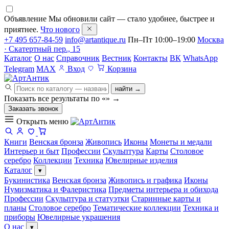
Объявление
Мы обновили сайт — стало удобнее, быстрее и
приятнее.
Что нового
+7 495 657-84-59
info@artantique.ru
Пн–Пт 10:00–19:00
Москва
· Скатертный пер., 15
Каталог
О нас
Справочник
Вестник
Контакты
ВК
WhatsApp
Telegram
MAX
Вход
Корзина
найти →
Показать все результаты по «
»
→
Заказать звонок
Открыть меню
Книги
Венская бронза
Живопись
Иконы
Монеты и медали
Интерьер и быт
Профессии
Скульптура
Карты
Столовое
серебро
Коллекции
Техника
Ювелирные изделия
Каталог
▾
Букинистика
Венская бронза
Живопись и графика
Иконы
Нумизматика и Фалеристика
Предметы интерьера и обихода
Профессии
Скульптура и статуэтки
Старинные карты и
планы
Столовое серебро
Тематические коллекции
Техника и
приборы
Ювелирные украшения
О нас
▾