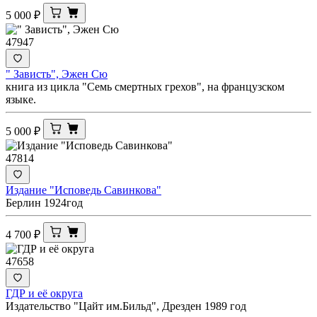
5 000
₽
47947
" Зависть", Эжен Сю
книга из цикла "Семь смертных грехов", на французском
языке.
5 000
₽
47814
Издание "Исповедь Савинкова"
Берлин 1924год
4 700
₽
47658
ГДР и её округа
Издательство "Цайт им.Бильд", Дрезден 1989 год