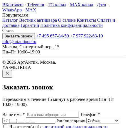
ВКонтакте
·
Telegram
·
TG канал
·
MAX канал
·
Дзен
·
WhatsApp
·
MAX
Покупателям
Каталог
Вестник антиквара
О салоне
Контакты
Оплата и
доставка
Гарантии
Политика конфиденциальности
Связь
+7 495 657-84-59
+7 977 922-63-10
Заказать звонок
info@artantique.ru
Москва, Скатертный пер., 15
Пн–Пт 10:00–19:00
© 2026 АртАнтик. Москва.
YA·METRIKA
Заказать
звонок
Перезвоним в течение 15 минут в рабочее время (Пн–Пт
10:00–19:00).
Ваше имя
*
Телефон
*
Удобное время
Я согласен(-на) с
политикой конфиденциальности