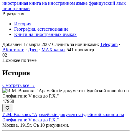
иностранная
книга на иностранном
языке французский
язык
иностранный
В разделах
История
География, естествознание
Книги на иностранных языках
Добавлен 17 марта 2007
Следить за новинками:
Telegram
·
ВКонтакте
·
Дзен
·
MAX канал
541 просмотр
02
Похожее по теме
История
Смотреть все →
47958
И.М. Волковъ "Арамейскiе документы iудейской колонiи на
Элефантине V века до Р.Х."
Москва, 1915г. Съ 10 рисунками.