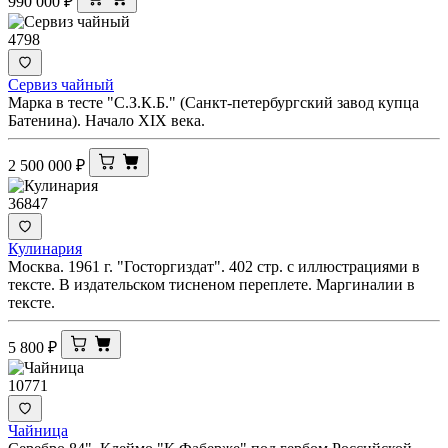
990 000
₽
4798
Сервиз чайный
Марка в тесте "С.З.К.Б." (Санкт-петербургский завод купца
Батенина). Начало XIX века.
2 500 000
₽
36847
Кулинария
Москва. 1961 г. "Госторгиздат". 402 стр. с иллюстрациями в
тексте. В издательском тисненом переплете. Маргиналии в
тексте.
5 800
₽
10771
Чайница