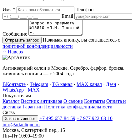
Имя
*
Телефон
Email
Сообщение
Нажимая кнопку, вы соглашаетесь с
Отправить запрос
политикой конфиденциальности
Наверх
Антикварный салон в Москве. Серебро, фарфор, бронза,
живопись и книги — с 2004 года.
ВКонтакте
·
Telegram
·
TG канал
·
MAX канал
·
Дзен
·
WhatsApp
·
MAX
Покупателям
Каталог
Вестник антиквара
О салоне
Контакты
Оплата и
доставка
Гарантии
Политика конфиденциальности
Связь
+7 495 657-84-59
+7 977 922-63-10
Заказать звонок
info@artantique.ru
Москва, Скатертный пер., 15
Пн–Пт 10:00–19:00