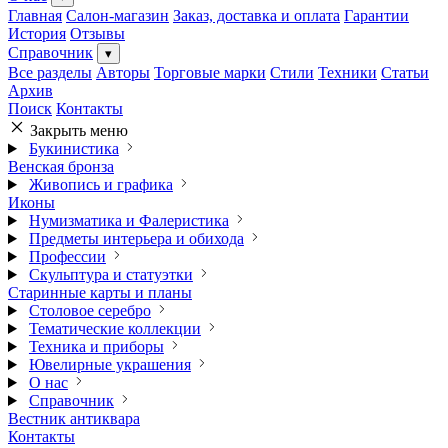
Главная
Салон-магазин
Заказ, доставка и оплата
Гарантии
История
Отзывы
Справочник
▾
Все разделы
Авторы
Торговые марки
Стили
Техники
Статьи
Архив
Поиск
Контакты
Закрыть меню
Букинистика
Венская бронза
Живопись и графика
Иконы
Нумизматика и Фалеристика
Предметы интерьера и обихода
Профессии
Скульптура и статуэтки
Старинные карты и планы
Столовое серебро
Тематические коллекции
Техника и приборы
Ювелирные украшения
О нас
Справочник
Вестник антиквара
Контакты