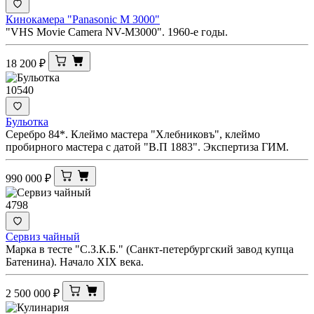
Кинокамера "Panasonic M 3000"
"VHS Movie Camera NV-M3000". 1960-е годы.
18 200
₽
10540
Бульотка
Серебро 84*. Клеймо мастера "Хлебниковъ", клеймо
пробирного мастера с датой "В.П 1883". Экспертиза ГИМ.
990 000
₽
4798
Сервиз чайный
Марка в тесте "С.З.К.Б." (Санкт-петербургский завод купца
Батенина). Начало XIX века.
2 500 000
₽