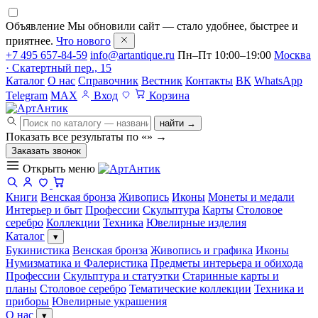
Объявление
Мы обновили сайт — стало удобнее, быстрее и
приятнее.
Что нового
+7 495 657-84-59
info@artantique.ru
Пн–Пт 10:00–19:00
Москва
· Скатертный пер., 15
Каталог
О нас
Справочник
Вестник
Контакты
ВК
WhatsApp
Telegram
MAX
Вход
Корзина
найти →
Показать все результаты по «
»
→
Заказать звонок
Открыть меню
Книги
Венская бронза
Живопись
Иконы
Монеты и медали
Интерьер и быт
Профессии
Скульптура
Карты
Столовое
серебро
Коллекции
Техника
Ювелирные изделия
Каталог
▾
Букинистика
Венская бронза
Живопись и графика
Иконы
Нумизматика и Фалеристика
Предметы интерьера и обихода
Профессии
Скульптура и статуэтки
Старинные карты и
планы
Столовое серебро
Тематические коллекции
Техника и
приборы
Ювелирные украшения
О нас
▾