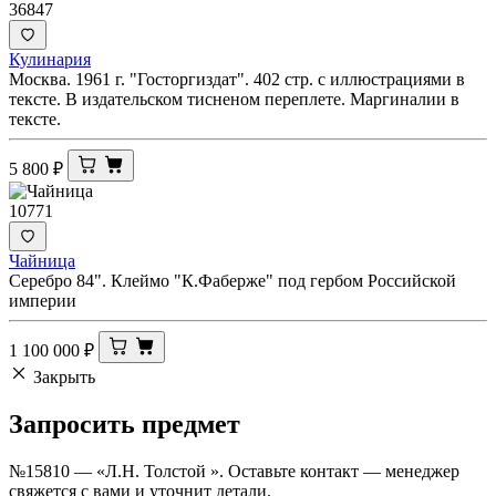
36847
Кулинария
Москва. 1961 г. "Госторгиздат". 402 стр. с иллюстрациями в
тексте. В издательском тисненом переплете. Маргиналии в
тексте.
5 800
₽
10771
Чайница
Серебро 84". Клеймо "К.Фаберже" под гербом Российской
империи
1 100 000
₽
Закрыть
Запросить
предмет
№15810 — «Л.Н. Толстой ». Оставьте контакт — менеджер
свяжется с вами и уточнит детали.