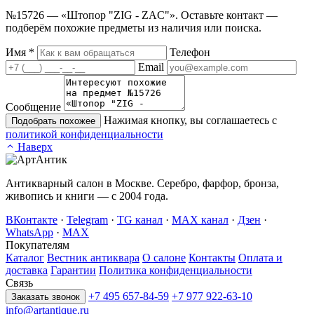
№15726 — «Штопор "ZIG - ZAC"». Оставьте контакт —
подберём похожие предметы из наличия или поиска.
Имя
*
Телефон
Email
Сообщение
Нажимая кнопку, вы соглашаетесь с
Подобрать похожее
политикой конфиденциальности
Наверх
Антикварный салон в Москве. Серебро, фарфор, бронза,
живопись и книги — с 2004 года.
ВКонтакте
·
Telegram
·
TG канал
·
MAX канал
·
Дзен
·
WhatsApp
·
MAX
Покупателям
Каталог
Вестник антиквара
О салоне
Контакты
Оплата и
доставка
Гарантии
Политика конфиденциальности
Связь
+7 495 657-84-59
+7 977 922-63-10
Заказать звонок
info@artantique.ru