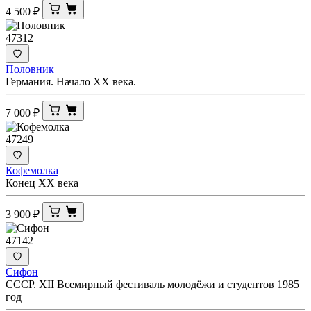
4 500
₽
47312
Половник
Германия. Начало ХХ века.
7 000
₽
47249
Кофемолка
Конец ХХ века
3 900
₽
47142
Сифон
СССР. XII Всемирный фестиваль молодёжи и студентов 1985
год