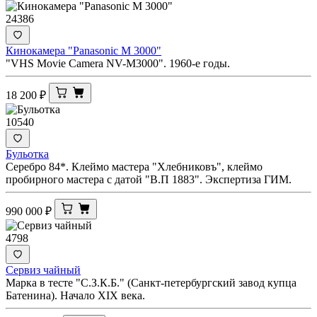
24386
Кинокамера "Panasonic M 3000"
"VHS Movie Camera NV-M3000". 1960-е годы.
18 200
₽
10540
Бульотка
Серебро 84*. Клеймо мастера "Хлебниковъ", клеймо
пробирного мастера с датой "В.П 1883". Экспертиза ГИМ.
990 000
₽
4798
Сервиз чайный
Марка в тесте "С.З.К.Б." (Санкт-петербургский завод купца
Батенина). Начало XIX века.