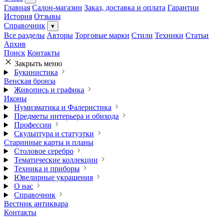
Главная
Салон-магазин
Заказ, доставка и оплата
Гарантии
История
Отзывы
Справочник
▾
Все разделы
Авторы
Торговые марки
Стили
Техники
Статьи
Архив
Поиск
Контакты
Закрыть меню
Букинистика
Венская бронза
Живопись и графика
Иконы
Нумизматика и Фалеристика
Предметы интерьера и обихода
Профессии
Скульптура и статуэтки
Старинные карты и планы
Столовое серебро
Тематические коллекции
Техника и приборы
Ювелирные украшения
О нас
Справочник
Вестник антиквара
Контакты