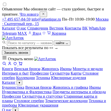
Объявление
Мы обновили сайт — стало удобнее, быстрее и
приятнее.
Что нового
+7 495 657-84-59
info@artantique.ru
Пн–Пт 10:00–19:00
Москва
· Скатертный пер., 15
Каталог
О нас
Справочник
Вестник
Контакты
ВК
WhatsApp
Telegram
MAX
Вход
Корзина
найти →
Показать все результаты по «
»
→
Заказать звонок
Открыть меню
Книги
Венская бронза
Живопись
Иконы
Монеты и медали
Интерьер и быт
Профессии
Скульптура
Карты
Столовое
серебро
Коллекции
Техника
Ювелирные изделия
Каталог
▾
Букинистика
Венская бронза
Живопись и графика
Иконы
Нумизматика и Фалеристика
Предметы интерьера и обихода
Профессии
Скульптура и статуэтки
Старинные карты и
планы
Столовое серебро
Тематические коллекции
Техника и
приборы
Ювелирные украшения
О нас
▾