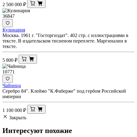
2 500 000
₽
36847
Кулинария
Москва. 1961 г. "Госторгиздат". 402 стр. с иллюстрациями в
тексте. В издательском тисненом переплете. Маргиналии в
тексте.
5 800
₽
10771
Чайница
Серебро 84". Клеймо "К.Фаберже" под гербом Российской
империи
1 100 000
₽
Закрыть
Интересуют
похожие