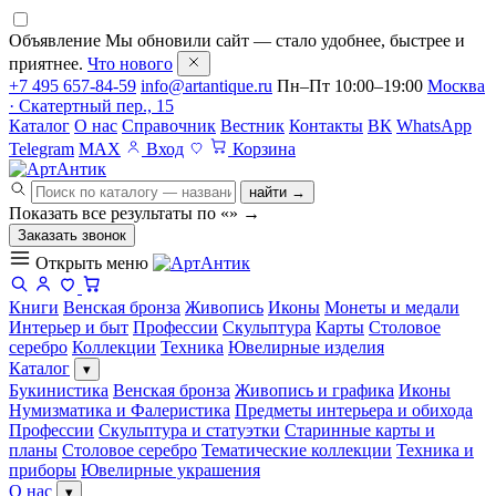
Объявление
Мы обновили сайт — стало удобнее, быстрее и
приятнее.
Что нового
+7 495 657-84-59
info@artantique.ru
Пн–Пт 10:00–19:00
Москва
· Скатертный пер., 15
Каталог
О нас
Справочник
Вестник
Контакты
ВК
WhatsApp
Telegram
MAX
Вход
Корзина
найти →
Показать все результаты по «
»
→
Заказать звонок
Открыть меню
Книги
Венская бронза
Живопись
Иконы
Монеты и медали
Интерьер и быт
Профессии
Скульптура
Карты
Столовое
серебро
Коллекции
Техника
Ювелирные изделия
Каталог
▾
Букинистика
Венская бронза
Живопись и графика
Иконы
Нумизматика и Фалеристика
Предметы интерьера и обихода
Профессии
Скульптура и статуэтки
Старинные карты и
планы
Столовое серебро
Тематические коллекции
Техника и
приборы
Ювелирные украшения
О нас
▾