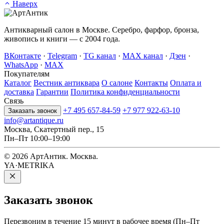
Наверх
Антикварный салон в Москве. Серебро, фарфор, бронза,
живопись и книги — с 2004 года.
ВКонтакте
·
Telegram
·
TG канал
·
MAX канал
·
Дзен
·
WhatsApp
·
MAX
Покупателям
Каталог
Вестник антиквара
О салоне
Контакты
Оплата и
доставка
Гарантии
Политика конфиденциальности
Связь
+7 495 657-84-59
+7 977 922-63-10
Заказать звонок
info@artantique.ru
Москва, Скатертный пер., 15
Пн–Пт 10:00–19:00
© 2026 АртАнтик. Москва.
YA·METRIKA
Заказать
звонок
Перезвоним в течение 15 минут в рабочее время (Пн–Пт