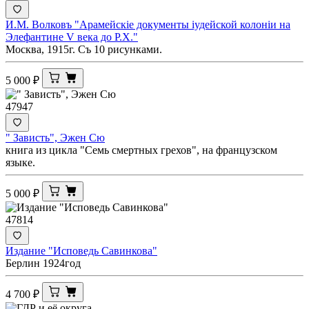
И.М. Волковъ "Арамейскiе документы iудейской колонiи на
Элефантине V века до Р.Х."
Москва, 1915г. Съ 10 рисунками.
5 000
₽
47947
" Зависть", Эжен Сю
книга из цикла "Семь смертных грехов", на французском
языке.
5 000
₽
47814
Издание "Исповедь Савинкова"
Берлин 1924год
4 700
₽