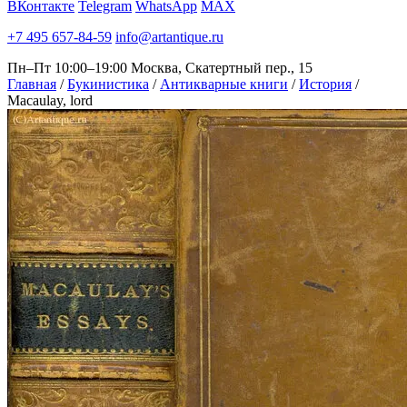
ВКонтакте
Telegram
WhatsApp
MAX
+7 495 657-84-59
info@artantique.ru
Пн–Пт 10:00–19:00
Москва, Скатертный пер., 15
Главная
/
Букинистика
/
Антикварные книги
/
История
/
Macaulay, lord