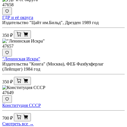
47658
ГДР и её округа
Издательство "Цайт им.Бильд", Дрезден 1989 год
350
₽
47657
"Ленинская Искра"
Издательства "Книга" (Москва), ФЕБ Фахбухферлаг
(Лейпциг) 1984 год
350
₽
47649
Конституция СССР
700
₽
Смотреть все →