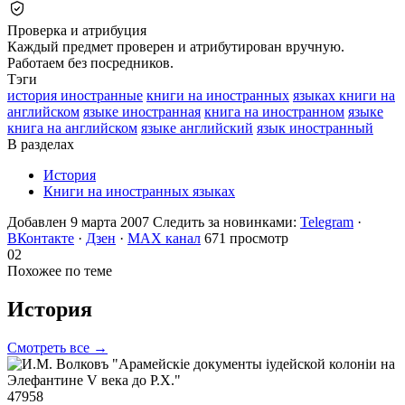
Проверка и атрибуция
Каждый предмет проверен и атрибутирован вручную.
Работаем без посредников.
Тэги
история иностранные
книги на иностранных
языках книги на
английском
языке иностранная
книга на иностранном
языке
книга на английском
языке английский
язык иностранный
В разделах
История
Книги на иностранных языках
Добавлен 9 марта 2007
Следить за новинками:
Telegram
·
ВКонтакте
·
Дзен
·
MAX канал
671 просмотр
02
Похожее по теме
История
Смотреть все →
47958