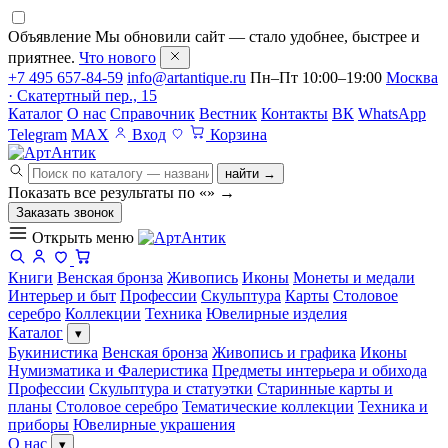
Объявление
Мы обновили сайт — стало удобнее, быстрее и
приятнее.
Что нового
+7 495 657-84-59
info@artantique.ru
Пн–Пт 10:00–19:00
Москва
· Скатертный пер., 15
Каталог
О нас
Справочник
Вестник
Контакты
ВК
WhatsApp
Telegram
MAX
Вход
Корзина
найти →
Показать все результаты по «
»
→
Заказать звонок
Открыть меню
Книги
Венская бронза
Живопись
Иконы
Монеты и медали
Интерьер и быт
Профессии
Скульптура
Карты
Столовое
серебро
Коллекции
Техника
Ювелирные изделия
Каталог
▾
Букинистика
Венская бронза
Живопись и графика
Иконы
Нумизматика и Фалеристика
Предметы интерьера и обихода
Профессии
Скульптура и статуэтки
Старинные карты и
планы
Столовое серебро
Тематические коллекции
Техника и
приборы
Ювелирные украшения
О нас
▾