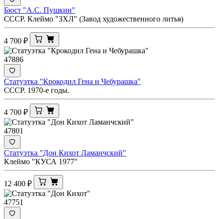
Бюст "А.С. Пушкин"
СССР. Клеймо "ЗХЛ" (Завод художественного литья)
4 700
₽
47886
Статуэтка "Крокодил Гена и Чебурашка"
СССР. 1970-е годы.
4 700
₽
47801
Статуэтка "Дон Кихот Ламанчский"
Клеймо "КУСА 1977"
12 400
₽
47751