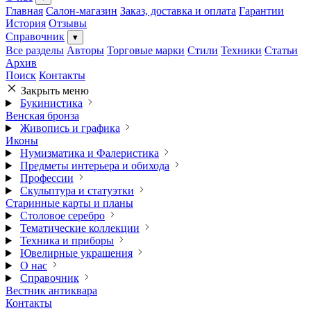
Главная
Салон-магазин
Заказ, доставка и оплата
Гарантии
История
Отзывы
Справочник
▾
Все разделы
Авторы
Торговые марки
Стили
Техники
Статьи
Архив
Поиск
Контакты
Закрыть меню
Букинистика
Венская бронза
Живопись и графика
Иконы
Нумизматика и Фалеристика
Предметы интерьера и обихода
Профессии
Скульптура и статуэтки
Старинные карты и планы
Столовое серебро
Тематические коллекции
Техника и приборы
Ювелирные украшения
О нас
Справочник
Вестник антиквара
Контакты