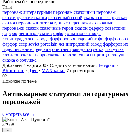
Работаем без посредников.
Тэги
персонаж литературный
персонаж сказочный
персонаж
сказки
русские сказки
сказочный герой
сказки сказка
русская
сказка
персонажи литературные
персонажи сказочные
персонажи сказок
сказочные герои
сказок фарфор
советский
фарфор
ленинградский фарфор
опытного завода
ленинградского завода
фарфоровых изделий
лзфи фарфор
лоз
фарфор
ссср soviet
porcelain ленинградский
завод фарфоровых
изделий ленинградский
опытный
завод статуэтка
статуэтка
лоз
лфзи сказка
перро сказка
перо золушка
и принц
и золушка
сказка о
золушке
Добавлен 7 марта 2007
Следить за новинками:
Telegram
·
ВКонтакте
·
Дзен
·
MAX канал
7 просмотров
02
Похожее по теме
Антикварные статуэтки литературных
персонажей
Смотреть все →
47908