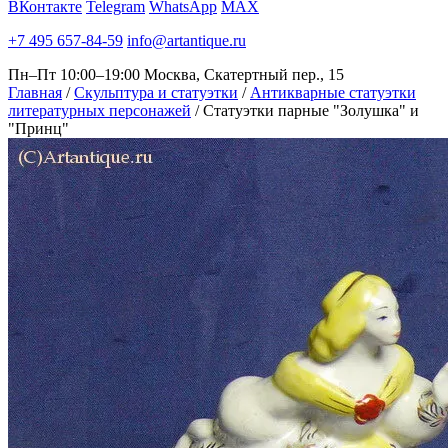
ВКонтакте
Telegram
WhatsApp
MAX
+7 495 657-84-59
info@artantique.ru
Пн–Пт 10:00–19:00
Москва, Скатертный пер., 15
Главная
/
Скульптура и статуэтки
/
Антикварные статуэтки
литературных персонажей
/
Статуэтки парные "Золушка" и
"Принц"