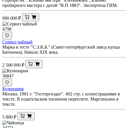
Серебро 84*. Клеймо мастера "Хлебниковъ", клеймо
пробирного мастера с датой "В.П 1883". Экспертиза ГИМ.
990 000
₽
4798
Сервиз чайный
Марка в тесте "С.З.К.Б." (Санкт-петербургский завод купца
Батенина). Начало XIX века.
2 500 000
₽
36847
Кулинария
Москва. 1961 г. "Госторгиздат". 402 стр. с иллюстрациями в
тексте. В издательском тисненом переплете. Маргиналии в
тексте.
5 800
₽
10771