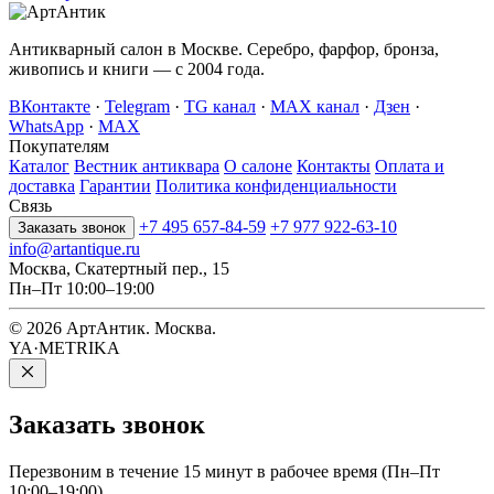
Антикварный салон в Москве. Серебро, фарфор, бронза,
живопись и книги — с 2004 года.
ВКонтакте
·
Telegram
·
TG канал
·
MAX канал
·
Дзен
·
WhatsApp
·
MAX
Покупателям
Каталог
Вестник антиквара
О салоне
Контакты
Оплата и
доставка
Гарантии
Политика конфиденциальности
Связь
+7 495 657-84-59
+7 977 922-63-10
Заказать звонок
info@artantique.ru
Москва, Скатертный пер., 15
Пн–Пт 10:00–19:00
© 2026 АртАнтик. Москва.
YA·METRIKA
Заказать
звонок
Перезвоним в течение 15 минут в рабочее время (Пн–Пт
10:00–19:00).