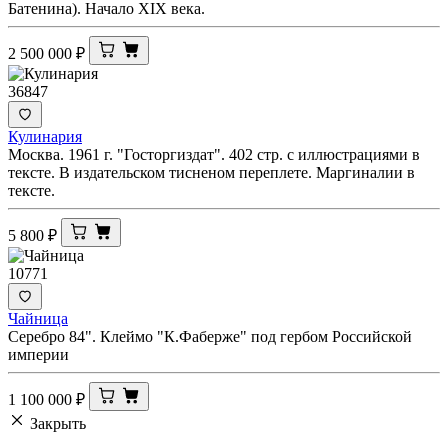
Батенина). Начало XIX века.
2 500 000
₽
36847
Кулинария
Москва. 1961 г. "Госторгиздат". 402 стр. с иллюстрациями в
тексте. В издательском тисненом переплете. Маргиналии в
тексте.
5 800
₽
10771
Чайница
Серебро 84". Клеймо "К.Фаберже" под гербом Российской
империи
1 100 000
₽
Закрыть