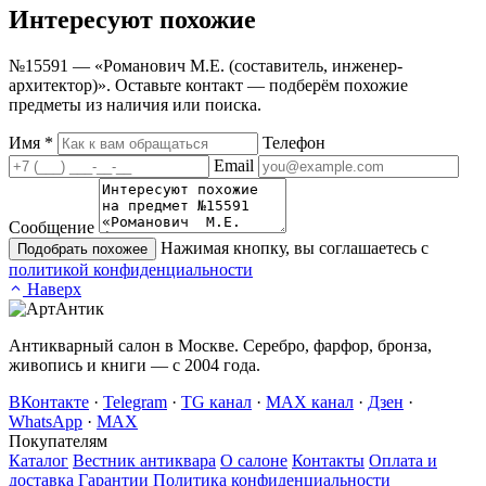
Интересуют
похожие
№15591 — «Романович М.Е. (составитель, инженер-
архитектор)». Оставьте контакт — подберём похожие
предметы из наличия или поиска.
Имя
*
Телефон
Email
Сообщение
Нажимая кнопку, вы соглашаетесь с
Подобрать похожее
политикой конфиденциальности
Наверх
Антикварный салон в Москве. Серебро, фарфор, бронза,
живопись и книги — с 2004 года.
ВКонтакте
·
Telegram
·
TG канал
·
MAX канал
·
Дзен
·
WhatsApp
·
MAX
Покупателям
Каталог
Вестник антиквара
О салоне
Контакты
Оплата и
доставка
Гарантии
Политика конфиденциальности