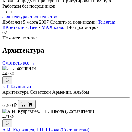
Каждый предмет проверен и атрибутирован вручную.
Работаем без посредников.
Тэги
архитектура строительство
Добавлен 5 марта 2007
Следить за новинками:
Telegram
·
ВКонтакте
·
Дзен
·
MAX канал
140 просмотров
02
Похожее по теме
Архитектура
Смотреть все →
44230
З.Т. Бахшинян
Архитектура Советской Армении. Альбом
6 200
₽
42136
А.И. Кудрявцев, Г.Н. Шкода (Составители)