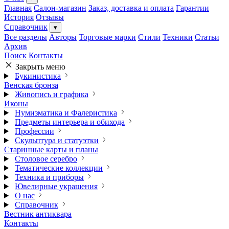
Главная
Салон-магазин
Заказ, доставка и оплата
Гарантии
История
Отзывы
Справочник
▾
Все разделы
Авторы
Торговые марки
Стили
Техники
Статьи
Архив
Поиск
Контакты
Закрыть меню
Букинистика
Венская бронза
Живопись и графика
Иконы
Нумизматика и Фалеристика
Предметы интерьера и обихода
Профессии
Скульптура и статуэтки
Старинные карты и планы
Столовое серебро
Тематические коллекции
Техника и приборы
Ювелирные украшения
О нас
Справочник
Вестник антиквара
Контакты