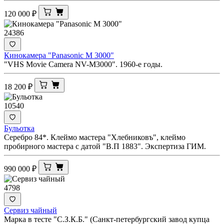
120 000
₽
24386
Кинокамера "Panasonic M 3000"
"VHS Movie Camera NV-M3000". 1960-е годы.
18 200
₽
10540
Бульотка
Серебро 84*. Клеймо мастера "Хлебниковъ", клеймо
пробирного мастера с датой "В.П 1883". Экспертиза ГИМ.
990 000
₽
4798
Сервиз чайный
Марка в тесте "С.З.К.Б." (Санкт-петербургский завод купца