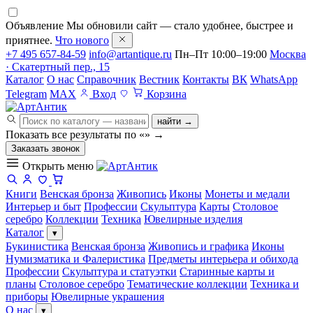
Объявление
Мы обновили сайт — стало удобнее, быстрее и
приятнее.
Что нового
+7 495 657-84-59
info@artantique.ru
Пн–Пт 10:00–19:00
Москва
· Скатертный пер., 15
Каталог
О нас
Справочник
Вестник
Контакты
ВК
WhatsApp
Telegram
MAX
Вход
Корзина
найти →
Показать все результаты по «
»
→
Заказать звонок
Открыть меню
Книги
Венская бронза
Живопись
Иконы
Монеты и медали
Интерьер и быт
Профессии
Скульптура
Карты
Столовое
серебро
Коллекции
Техника
Ювелирные изделия
Каталог
▾
Букинистика
Венская бронза
Живопись и графика
Иконы
Нумизматика и Фалеристика
Предметы интерьера и обихода
Профессии
Скульптура и статуэтки
Старинные карты и
планы
Столовое серебро
Тематические коллекции
Техника и
приборы
Ювелирные украшения
О нас
▾