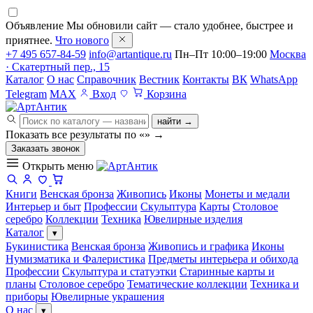
Объявление
Мы обновили сайт — стало удобнее, быстрее и
приятнее.
Что нового
+7 495 657-84-59
info@artantique.ru
Пн–Пт 10:00–19:00
Москва
· Скатертный пер., 15
Каталог
О нас
Справочник
Вестник
Контакты
ВК
WhatsApp
Telegram
MAX
Вход
Корзина
найти →
Показать все результаты по «
»
→
Заказать звонок
Открыть меню
Книги
Венская бронза
Живопись
Иконы
Монеты и медали
Интерьер и быт
Профессии
Скульптура
Карты
Столовое
серебро
Коллекции
Техника
Ювелирные изделия
Каталог
▾
Букинистика
Венская бронза
Живопись и графика
Иконы
Нумизматика и Фалеристика
Предметы интерьера и обихода
Профессии
Скульптура и статуэтки
Старинные карты и
планы
Столовое серебро
Тематические коллекции
Техника и
приборы
Ювелирные украшения
О нас
▾