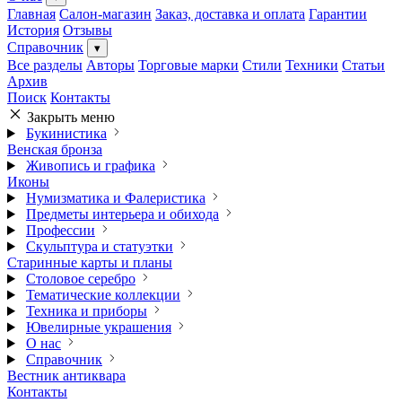
Главная
Салон-магазин
Заказ, доставка и оплата
Гарантии
История
Отзывы
Справочник
▾
Все разделы
Авторы
Торговые марки
Стили
Техники
Статьи
Архив
Поиск
Контакты
Закрыть меню
Букинистика
Венская бронза
Живопись и графика
Иконы
Нумизматика и Фалеристика
Предметы интерьера и обихода
Профессии
Скульптура и статуэтки
Старинные карты и планы
Столовое серебро
Тематические коллекции
Техника и приборы
Ювелирные украшения
О нас
Справочник
Вестник антиквара
Контакты