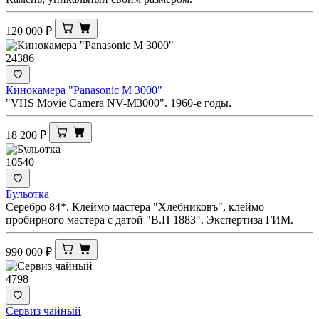
120 000
₽
24386
Кинокамера "Panasonic M 3000"
"VHS Movie Camera NV-M3000". 1960-е годы.
18 200
₽
10540
Бульотка
Серебро 84*. Клеймо мастера "Хлебниковъ", клеймо
пробирного мастера с датой "В.П 1883". Экспертиза ГИМ.
990 000
₽
4798
Сервиз чайный