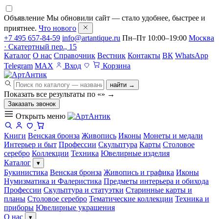
Объявление
Мы обновили сайт — стало удобнее, быстрее и
приятнее.
Что нового
+7 495 657-84-59
info@artantique.ru
Пн–Пт 10:00–19:00
Москва
· Скатертный пер., 15
Каталог
О нас
Справочник
Вестник
Контакты
ВК
WhatsApp
Telegram
MAX
Вход
Корзина
найти →
Показать все результаты по «
»
→
Заказать звонок
Открыть меню
Книги
Венская бронза
Живопись
Иконы
Монеты и медали
Интерьер и быт
Профессии
Скульптура
Карты
Столовое
серебро
Коллекции
Техника
Ювелирные изделия
Каталог
▾
Букинистика
Венская бронза
Живопись и графика
Иконы
Нумизматика и Фалеристика
Предметы интерьера и обихода
Профессии
Скульптура и статуэтки
Старинные карты и
планы
Столовое серебро
Тематические коллекции
Техника и
приборы
Ювелирные украшения
О нас
▾