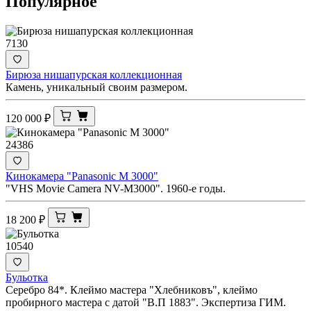
Популярное
7130
Бирюза нишапурская коллекционная
Камень, уникальный своим размером.
120 000
₽
24386
Кинокамера "Panasonic M 3000"
"VHS Movie Camera NV-M3000". 1960-е годы.
18 200
₽
10540
Бульотка
Серебро 84*. Клеймо мастера "Хлебниковъ", клеймо
пробирного мастера с датой "В.П 1883". Экспертиза ГИМ.