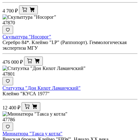
4 700
₽
47870
Скульптура "Носорог"
Серебро 84*. Клеймо "I.Р" (Раппопорт). Геммологическая
экспертиза МГУ
476 000
₽
47801
Статуэтка "Дон Кихот Ламанчский"
Клеймо "КУСА 1977"
12 400
₽
47786
Миниатюра "Такса у котла"
Венская бронза. Клеймо "FBW". Начало ХХ века.