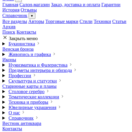
Главная
Салон-магазин
Заказ, доставка и оплата
Гарантии
История
Отзывы
Справочник
▾
Все разделы
Авторы
Торговые марки
Стили
Техники
Статьи
Архив
Поиск
Контакты
Закрыть меню
Букинистика
Венская бронза
Живопись и графика
Иконы
Нумизматика и Фалеристика
Предметы интерьера и обихода
Профессии
Скульптура и статуэтки
Старинные карты и планы
Столовое серебро
Тематические коллекции
Техника и приборы
Ювелирные украшения
О нас
Справочник
Вестник антиквара
Контакты