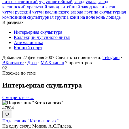
литье каслинский
чугунолитейный
завод урала
завод
каслинский
уральский
завод литейный
завод касли
касли
чугун
русский чугун
каслинского завода
группа скульптурная
композиция скульптурная
группа кони на воле
конь лошадь
В разделах
Интерьерная скульптура
Коллекции чугунного литья
Анималистика
Конный спорт
Добавлен 27 февраля 2007
Следить за новинками:
Telegram
·
ВКонтакте
·
Дзен
·
MAX канал
7 просмотров
02
Похожее по теме
Интерьерная
скульптура
Смотреть все →
47884
Подсвечник "Кот в сапогах"
На одну свечу. Модель А.С.Гилева.