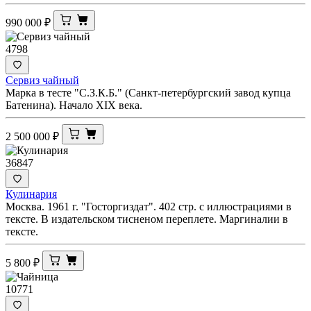
990 000
₽
4798
Сервиз чайный
Марка в тесте "С.З.К.Б." (Санкт-петербургский завод купца
Батенина). Начало XIX века.
2 500 000
₽
36847
Кулинария
Москва. 1961 г. "Госторгиздат". 402 стр. с иллюстрациями в
тексте. В издательском тисненом переплете. Маргиналии в
тексте.
5 800
₽
10771