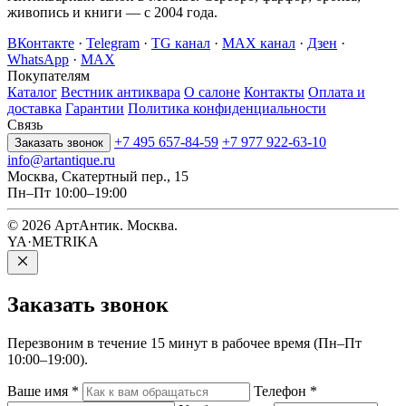
живопись и книги — с 2004 года.
ВКонтакте
·
Telegram
·
TG канал
·
MAX канал
·
Дзен
·
WhatsApp
·
MAX
Покупателям
Каталог
Вестник антиквара
О салоне
Контакты
Оплата и
доставка
Гарантии
Политика конфиденциальности
Связь
+7 495 657-84-59
+7 977 922-63-10
Заказать звонок
info@artantique.ru
Москва, Скатертный пер., 15
Пн–Пт 10:00–19:00
© 2026 АртАнтик. Москва.
YA·METRIKA
Заказать
звонок
Перезвоним в течение 15 минут в рабочее время (Пн–Пт
10:00–19:00).
Ваше имя
*
Телефон
*