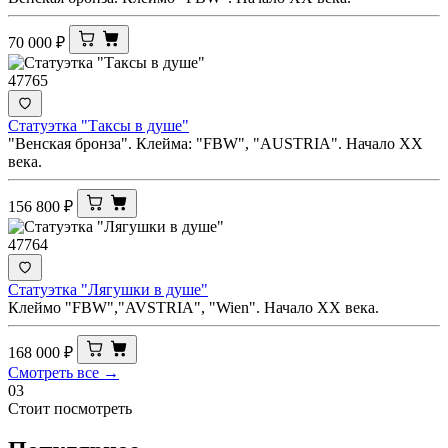
70 000
₽
47765
Статуэтка "Таксы в душе"
"Венская бронза". Клейма: "FBW", "AUSTRIA". Начало ХХ
века.
156 800
₽
47764
Статуэтка "Лягушки в душе"
Клеймо "FBW","AVSTRIA", "Wien". Начало ХХ века.
168 000
₽
Смотреть все →
03
Стоит посмотреть