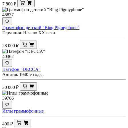
7 800
₽
45837
Граммофон детский "Bing Pigmyphone"
Германия. Начало ХХ века.
28 000
₽
40362
Патефон "DECCA"
Англия. 1940-е годы.
30 000
₽
39766
Иглы граммофонные
400
₽