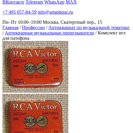
ВКонтакте
Telegram
WhatsApp
MAX
+7 495 657-84-59
info@artantique.ru
Пн–Пт 10:00–19:00
Москва, Скатертный пер., 15
Главная
/
Профессии
/
Антиквариат по музыкальной тематике
/
Антикварные музыкальные проигрыватели
/
Комплект игл
для патефона