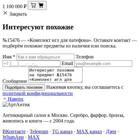
1 100 000
₽
Закрыть
Интересуют
похожие
№15476 — «Комплект игл для патефона». Оставьте контакт —
подберём похожие предметы из наличия или поиска.
Имя
*
Телефон
Email
Сообщение
Нажимая кнопку, вы соглашаетесь с
Подобрать похожее
политикой конфиденциальности
Наверх
Антикварный салон в Москве. Серебро, фарфор, бронза,
живопись и книги — с 2004 года.
ВКонтакте
·
Telegram
·
TG канал
·
MAX канал
·
Дзен
·
WhatsApp
·
MAX