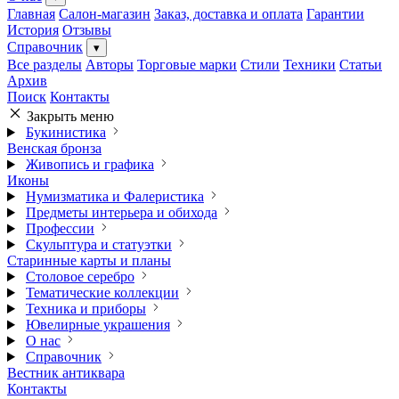
Главная
Салон-магазин
Заказ, доставка и оплата
Гарантии
История
Отзывы
Справочник
▾
Все разделы
Авторы
Торговые марки
Стили
Техники
Статьи
Архив
Поиск
Контакты
Закрыть меню
Букинистика
Венская бронза
Живопись и графика
Иконы
Нумизматика и Фалеристика
Предметы интерьера и обихода
Профессии
Скульптура и статуэтки
Старинные карты и планы
Столовое серебро
Тематические коллекции
Техника и приборы
Ювелирные украшения
О нас
Справочник
Вестник антиквара
Контакты