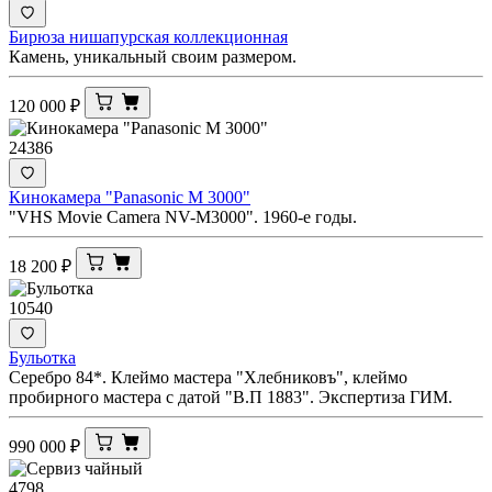
Бирюза нишапурская коллекционная
Камень, уникальный своим размером.
120 000
₽
24386
Кинокамера "Panasonic M 3000"
"VHS Movie Camera NV-M3000". 1960-е годы.
18 200
₽
10540
Бульотка
Серебро 84*. Клеймо мастера "Хлебниковъ", клеймо
пробирного мастера с датой "В.П 1883". Экспертиза ГИМ.
990 000
₽
4798