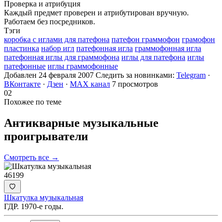
Проверка и атрибуция
Каждый предмет проверен и атрибутирован вручную.
Работаем без посредников.
Тэги
коробка с иглами для патефона
патефон граммофон
грамофон
пластинка
набор игл
патефонная игла
граммофонная игла
патефонная иглы для граммофона
иглы для патефона
иглы
патефонные
иглы граммофонные
Добавлен 24 февраля 2007
Следить за новинками:
Telegram
·
ВКонтакте
·
Дзен
·
MAX канал
7 просмотров
02
Похожее по теме
Антикварные музыкальные
проигрыватели
Смотреть все →
46199
Шкатулка музыкальная
ГДР. 1970-е годы.