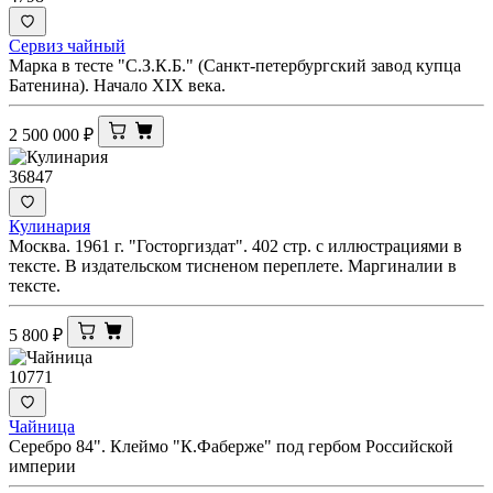
Сервиз чайный
Марка в тесте "С.З.К.Б." (Санкт-петербургский завод купца
Батенина). Начало XIX века.
2 500 000
₽
36847
Кулинария
Москва. 1961 г. "Госторгиздат". 402 стр. с иллюстрациями в
тексте. В издательском тисненом переплете. Маргиналии в
тексте.
5 800
₽
10771
Чайница
Серебро 84". Клеймо "К.Фаберже" под гербом Российской
империи