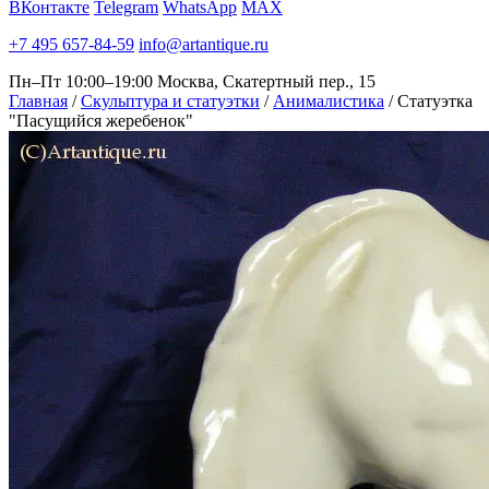
ВКонтакте
Telegram
WhatsApp
MAX
+7 495 657-84-59
info@artantique.ru
Пн–Пт 10:00–19:00
Москва, Скатертный пер., 15
Главная
/
Скульптура и статуэтки
/
Анималистика
/
Статуэтка
"Пасущийся жеребенок"