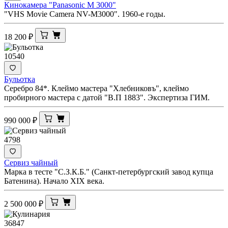
Кинокамера "Panasonic M 3000"
"VHS Movie Camera NV-M3000". 1960-е годы.
18 200
₽
10540
Бульотка
Серебро 84*. Клеймо мастера "Хлебниковъ", клеймо
пробирного мастера с датой "В.П 1883". Экспертиза ГИМ.
990 000
₽
4798
Сервиз чайный
Марка в тесте "С.З.К.Б." (Санкт-петербургский завод купца
Батенина). Начало XIX века.
2 500 000
₽
36847