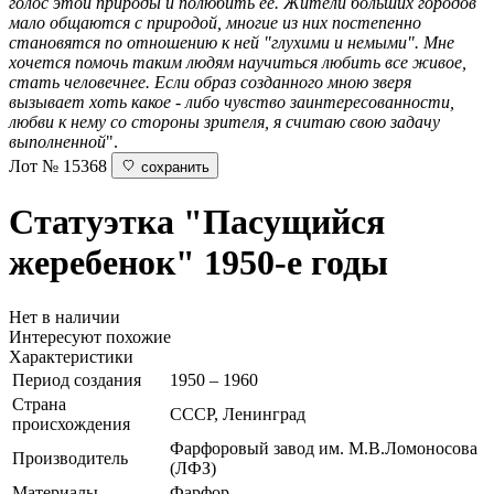
голос этой природы и полюбить ее. Жители больших городов
мало общаются с природой, многие из них постепенно
становятся по отношению к ней "глухими и немыми". Мне
хочется помочь таким людям научиться любить все живое,
стать человечнее. Если образ созданного мною зверя
вызывает хоть какое - либо чувство заинтересованности,
любви к нему со стороны зрителя, я считаю свою задачу
выполненной
".
Лот № 15368
сохранить
Статуэтка "Пасущийся
жеребенок"
1950-е годы
Нет в наличии
Интересуют похожие
Характеристики
Период создания
1950 – 1960
Страна
СССР, Ленинград
происхождения
Фарфоровый завод им. М.В.Ломоносова
Производитель
(ЛФЗ)
Материалы
Фарфор