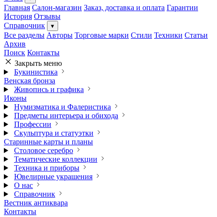
Главная
Салон-магазин
Заказ, доставка и оплата
Гарантии
История
Отзывы
Справочник
▾
Все разделы
Авторы
Торговые марки
Стили
Техники
Статьи
Архив
Поиск
Контакты
Закрыть меню
Букинистика
Венская бронза
Живопись и графика
Иконы
Нумизматика и Фалеристика
Предметы интерьера и обихода
Профессии
Скульптура и статуэтки
Старинные карты и планы
Столовое серебро
Тематические коллекции
Техника и приборы
Ювелирные украшения
О нас
Справочник
Вестник антиквара
Контакты