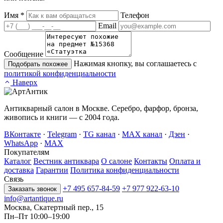
Имя
*
Телефон
Email
Сообщение
Нажимая кнопку, вы соглашаетесь с
Подобрать похожее
политикой конфиденциальности
Наверх
Антикварный салон в Москве. Серебро, фарфор, бронза,
живопись и книги — с 2004 года.
ВКонтакте
·
Telegram
·
TG канал
·
MAX канал
·
Дзен
·
WhatsApp
·
MAX
Покупателям
Каталог
Вестник антиквара
О салоне
Контакты
Оплата и
доставка
Гарантии
Политика конфиденциальности
Связь
+7 495 657-84-59
+7 977 922-63-10
Заказать звонок
info@artantique.ru
Москва, Скатертный пер., 15
Пн–Пт 10:00–19:00