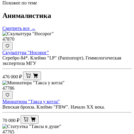
Похожее по теме
Анималистика
Смотреть все →
47870
Скульптура "Носорог"
Серебро 84*. Клеймо "I.Р" (Раппопорт). Геммологическая
экспертиза МГУ
476 000
₽
47786
Миниатюра "Такса у котла"
Венская бронза. Клеймо "FBW". Начало ХХ века.
70 000
₽
47765