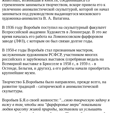
животных, возникшая в юности, соединившись со
стремлением заниматься творчеством, вскоре привела его к
увлечению анималистической скульптурой, которой он начал
заниматься под руководством выдающегося московского
художника-анималиста В. А. Ватагина.
В 1936 году Воробьёв поступил на скульптурный факультет
Всероссийской академии Художеств в Ленинграде. В это же
время началась его работа на Ломоносовском фарфоровом
заводе (ЛФЗ), с которым он был связан долгие годы.
В 1950-е годы Воробьёв стал признанным мастером,
заслуженным художником РСФСР, участником многих
российских и зарубежных выставок (серебряная медаль на
Всемирной выставке в Брюсселе в 1958 г., в 1959 г. - в
Остенде, Бельгия, и других), а его работы начали приобретать
крупнейшие музеи.
Творчество Б.Воробьева было направлено, прежде всего, на
развитие традиций - сатирической и анималистической
скульптуры.
Воробьев Б.Я.о своей живности: "
...свою творческую задачу я
вижу в том, чтобы мои "фарфоровые звери" показывали
людям красоту живой природы, заставляли их услышать