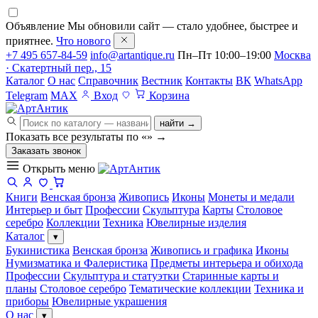
Объявление
Мы обновили сайт — стало удобнее, быстрее и
приятнее.
Что нового
+7 495 657-84-59
info@artantique.ru
Пн–Пт 10:00–19:00
Москва
· Скатертный пер., 15
Каталог
О нас
Справочник
Вестник
Контакты
ВК
WhatsApp
Telegram
MAX
Вход
Корзина
найти →
Показать все результаты по «
»
→
Заказать звонок
Открыть меню
Книги
Венская бронза
Живопись
Иконы
Монеты и медали
Интерьер и быт
Профессии
Скульптура
Карты
Столовое
серебро
Коллекции
Техника
Ювелирные изделия
Каталог
▾
Букинистика
Венская бронза
Живопись и графика
Иконы
Нумизматика и Фалеристика
Предметы интерьера и обихода
Профессии
Скульптура и статуэтки
Старинные карты и
планы
Столовое серебро
Тематические коллекции
Техника и
приборы
Ювелирные украшения
О нас
▾