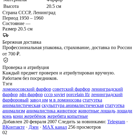
Высота
20.5 см
Страна
СССР, Ленинград
Период
1950 – 1960
Состояние
—
Размер
20.5 см
Бережная доставка
Профессиональная упаковка, страхование, доставка по России
от 700 ₽.
Проверка и атрибуция
Каждый предмет проверен и атрибутирован вручную.
Работаем без посредников.
Тэги
ломоносовский фарфор
советский фарфор
ленинградский
фарфор
лфз фарфор
ссср soviet
porcelain lfz
ленинградский
фарфоровый
завод им
м в ломоносова
статуэтка
анималистическая
скульптура анималистическая
статуэтка
анимализм
анималистика животное
животные лошадь
лошади
конь
кони жеребёнок
жеребята копытные
Добавлен 20 февраля 2007
Следить за новинками:
Telegram
·
ВКонтакте
·
Дзен
·
MAX канал
256 просмотров
02