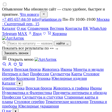
Объявление
Мы обновили сайт — стало удобнее, быстрее и
приятнее.
Что нового
+7 495 657-84-59
info@artantique.ru
Пн–Пт 10:00–19:00
Москва
· Скатертный пер., 15
Каталог
О нас
Справочник
Вестник
Контакты
ВК
WhatsApp
Telegram
MAX
Вход
Корзина
найти →
Показать все результаты по «
»
→
Заказать звонок
Открыть меню
Книги
Венская бронза
Живопись
Иконы
Монеты и медали
Интерьер и быт
Профессии
Скульптура
Карты
Столовое
серебро
Коллекции
Техника
Ювелирные изделия
Каталог
▾
Букинистика
Венская бронза
Живопись и графика
Иконы
Нумизматика и Фалеристика
Предметы интерьера и обихода
Профессии
Скульптура и статуэтки
Старинные карты и
планы
Столовое серебро
Тематические коллекции
Техника и
приборы
Ювелирные украшения
О нас
▾