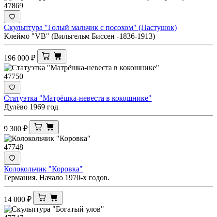
47869
Скульптура "Голый мальчик с посохом" (Пастушок)
Клеймо "VB" (Вильгельм Биссен -1836-1913)
196 000
₽
47750
Статуэтка "Матрёшка-невеста в кокошнике"
Дулёво 1969 год
9 300
₽
47748
Колокольчик "Коровка"
Германия. Начало 1970-х годов.
14 000
₽