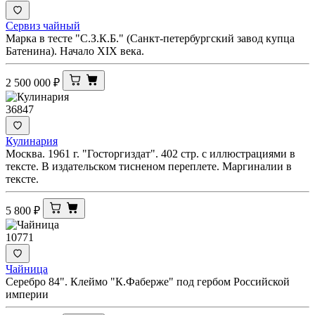
Сервиз чайный
Марка в тесте "С.З.К.Б." (Санкт-петербургский завод купца
Батенина). Начало XIX века.
2 500 000
₽
36847
Кулинария
Москва. 1961 г. "Госторгиздат". 402 стр. с иллюстрациями в
тексте. В издательском тисненом переплете. Маргиналии в
тексте.
5 800
₽
10771
Чайница
Серебро 84". Клеймо "К.Фаберже" под гербом Российской
империи