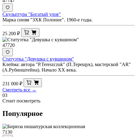
47747
Скульптура "Богатый улов"
Марка синяя "ЗХК Полонне". 1960-е годы.
25 200
₽
47720
Статуэтка "Девушка с кувшином"
Клейма: автора "Р.Tereszczuk" (П.Терещук), мастерской "AR"
(А.Рубинштейна). Начало ХХ века.
231 000
₽
Смотреть все →
03
Стоит посмотреть
Популярное
7130