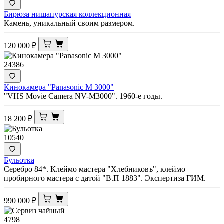
Бирюза нишапурская коллекционная
Камень, уникальный своим размером.
120 000
₽
24386
Кинокамера "Panasonic M 3000"
"VHS Movie Camera NV-M3000". 1960-е годы.
18 200
₽
10540
Бульотка
Серебро 84*. Клеймо мастера "Хлебниковъ", клеймо
пробирного мастера с датой "В.П 1883". Экспертиза ГИМ.
990 000
₽
4798