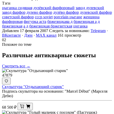
Тэги
цыганка сидящая
дулёвский фарфоровый
завод дулевский
завод фарфор
дулево фарфор
дулёво фарфор
дулевский фарфор
советский фарфор
ссср soviet
porcelain цыгане
женщина
фарфоровая
фигурка аста
бржезицкаяа д
бржезицкая а
д
бржезицкая
а д
бржезицкая бржезитская
циганка
Добавлен 17 февраля 2007
Следить за новинками:
Telegram
·
ВКонтакте
·
Дзен
·
MAX канал
161 просмотр
02
Похожее по теме
Различные антикварные
сюжеты
Смотреть все →
47879
Скульптура "Отдыхающий старик"
Подпись скульптора на основании: "Marcel Début" (Марселя
Дебю)
68 500
₽