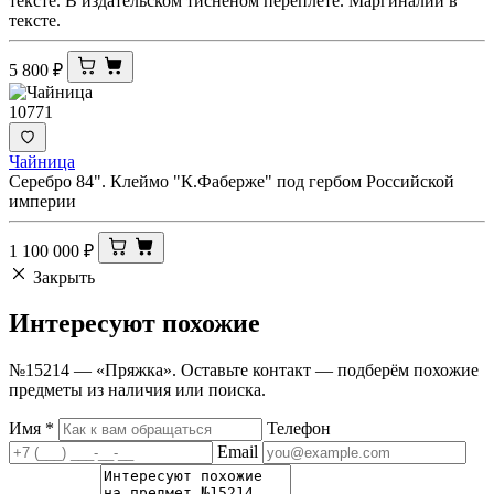
тексте. В издательском тисненом переплете. Маргиналии в
тексте.
5 800
₽
10771
Чайница
Серебро 84". Клеймо "К.Фаберже" под гербом Российской
империи
1 100 000
₽
Закрыть
Интересуют
похожие
№15214 — «Пряжка». Оставьте контакт — подберём похожие
предметы из наличия или поиска.
Имя
*
Телефон
Email