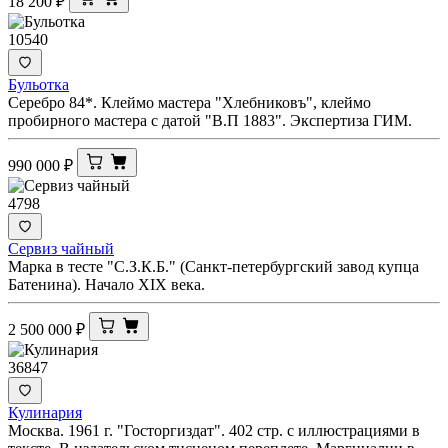
18 200
₽
10540
Бульотка
Серебро 84*. Клеймо мастера "Хлебниковъ", клеймо
пробирного мастера с датой "В.П 1883". Экспертиза ГИМ.
990 000
₽
4798
Сервиз чайный
Марка в тесте "С.З.К.Б." (Санкт-петербургский завод купца
Батенина). Начало XIX века.
2 500 000
₽
36847
Кулинария
Москва. 1961 г. "Госторгиздат". 402 стр. с иллюстрациями в