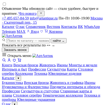
Объявление
Мы обновили сайт — стало удобнее, быстрее и
приятнее.
Что нового
+7 495 657-84-59
info@artantique.ru
Пн–Пт 10:00–19:00
Москва
· Скатертный пер., 15
Каталог
О нас
Справочник
Вестник
Контакты
ВК
WhatsApp
Telegram
MAX
Вход
Корзина
найти →
Показать все результаты по «
»
→
Заказать звонок
Открыть меню
Книги
Венская бронза
Живопись
Иконы
Монеты и медали
Интерьер и быт
Профессии
Скульптура
Карты
Столовое
серебро
Коллекции
Техника
Ювелирные изделия
Каталог
▾
Букинистика
Венская бронза
Живопись и графика
Иконы
Нумизматика и Фалеристика
Предметы интерьера и обихода
Профессии
Скульптура и статуэтки
Старинные карты и
планы
Столовое серебро
Тематические коллекции
Техника и
приборы
Ювелирные украшения
О нас
▾