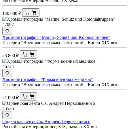
Российская империя. Начало ХХ века.
140 000
₽
47007
Хромолитография "Мarine, Schutz und Kolonialtruppen"
Из серии "Военные костюмы всех наций". Конец ХIX века
23 800
₽
46724
Хромолитография "Форма военных медиков"
Из серии "Военные костюмы всех наций". Конец ХIX века
21 000
₽
45526
Орденская лента Св. Андрея Первозванного
Российская империя, конец XIX, начало ХХ века