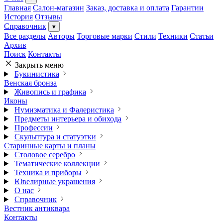
Главная
Салон-магазин
Заказ, доставка и оплата
Гарантии
История
Отзывы
Справочник
▾
Все разделы
Авторы
Торговые марки
Стили
Техники
Статьи
Архив
Поиск
Контакты
Закрыть меню
Букинистика
Венская бронза
Живопись и графика
Иконы
Нумизматика и Фалеристика
Предметы интерьера и обихода
Профессии
Скульптура и статуэтки
Старинные карты и планы
Столовое серебро
Тематические коллекции
Техника и приборы
Ювелирные украшения
О нас
Справочник
Вестник антиквара
Контакты