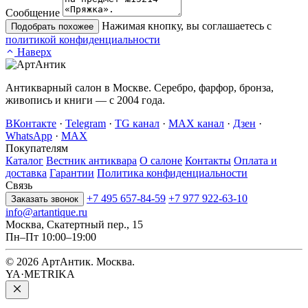
Сообщение
Нажимая кнопку, вы соглашаетесь с
Подобрать похожее
политикой конфиденциальности
Наверх
Антикварный салон в Москве. Серебро, фарфор, бронза,
живопись и книги — с 2004 года.
ВКонтакте
·
Telegram
·
TG канал
·
MAX канал
·
Дзен
·
WhatsApp
·
MAX
Покупателям
Каталог
Вестник антиквара
О салоне
Контакты
Оплата и
доставка
Гарантии
Политика конфиденциальности
Связь
+7 495 657-84-59
+7 977 922-63-10
Заказать звонок
info@artantique.ru
Москва, Скатертный пер., 15
Пн–Пт 10:00–19:00
© 2026 АртАнтик. Москва.
YA·METRIKA