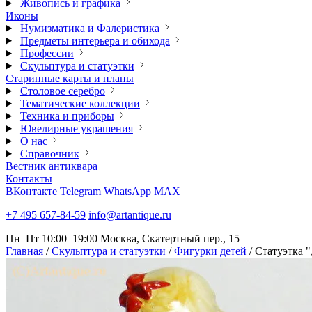
Живопись и графика
Иконы
Нумизматика и Фалеристика
Предметы интерьера и обихода
Профессии
Скульптура и статуэтки
Старинные карты и планы
Столовое серебро
Тематические коллекции
Техника и приборы
Ювелирные украшения
О нас
Справочник
Вестник антиквара
Контакты
ВКонтакте
Telegram
WhatsApp
MAX
+7 495 657-84-59
info@artantique.ru
Пн–Пт 10:00–19:00
Москва, Скатертный пер., 15
Главная
/
Скульптура и статуэтки
/
Фигурки детей
/
Статуэтка 