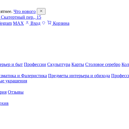
ятнее.
Что нового
 Скатертный пер., 15
legram
MAX
Вход
Корзина
ерьер и быт
Профессии
Скульптура
Карты
Столовое серебро
Кол
зматика и Фалеристика
Предметы интерьера и обихода
Професс
ые украшения
рия
Отзывы
рхив