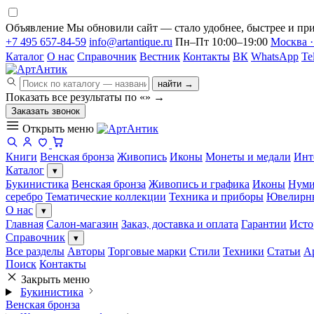
Объявление
Мы обновили сайт — стало удобнее, быстрее и при
+7 495 657-84-59
info@artantique.ru
Пн–Пт 10:00–19:00
Москва ·
Каталог
О нас
Справочник
Вестник
Контакты
ВК
WhatsApp
Te
найти →
Показать все результаты по «
»
→
Заказать звонок
Открыть меню
Книги
Венская бронза
Живопись
Иконы
Монеты и медали
Инт
Каталог
▾
Букинистика
Венская бронза
Живопись и графика
Иконы
Нуми
серебро
Тематические коллекции
Техника и приборы
Ювелирн
О нас
▾
Главная
Салон-магазин
Заказ, доставка и оплата
Гарантии
Исто
Справочник
▾
Все разделы
Авторы
Торговые марки
Стили
Техники
Статьи
А
Поиск
Контакты
Закрыть меню
Букинистика
Венская бронза