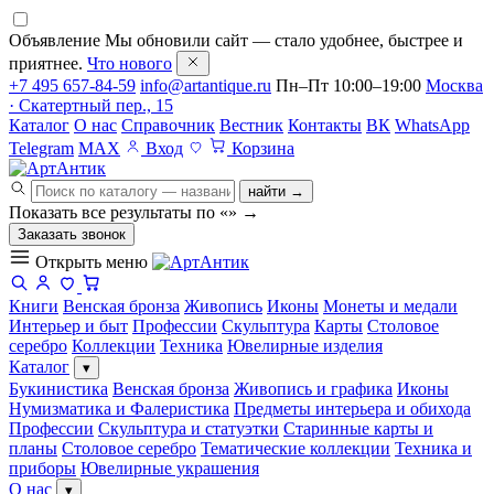
Объявление
Мы обновили сайт — стало удобнее, быстрее и
приятнее.
Что нового
+7 495 657-84-59
info@artantique.ru
Пн–Пт 10:00–19:00
Москва
· Скатертный пер., 15
Каталог
О нас
Справочник
Вестник
Контакты
ВК
WhatsApp
Telegram
MAX
Вход
Корзина
найти →
Показать все результаты по «
»
→
Заказать звонок
Открыть меню
Книги
Венская бронза
Живопись
Иконы
Монеты и медали
Интерьер и быт
Профессии
Скульптура
Карты
Столовое
серебро
Коллекции
Техника
Ювелирные изделия
Каталог
▾
Букинистика
Венская бронза
Живопись и графика
Иконы
Нумизматика и Фалеристика
Предметы интерьера и обихода
Профессии
Скульптура и статуэтки
Старинные карты и
планы
Столовое серебро
Тематические коллекции
Техника и
приборы
Ювелирные украшения
О нас
▾