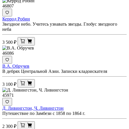
46807
Керрод Робин
Звездное небо. Учитесь узнавать звезды. Глобус звездного
неба
3 500
₽
46086
В.А. Обручев
В дебрях Центральной Азии. Записки кладоискателя
3 100
₽
45971
Д. Ливингстон, Ч. Ливингстон
Путешествие по Замбези с 1858 по 1864 г.
2 300
₽