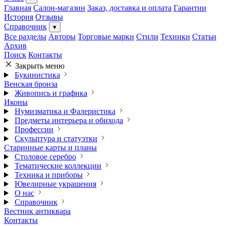
Главная
Салон-магазин
Заказ, доставка и оплата
Гарантии
История
Отзывы
Справочник
▾
Все разделы
Авторы
Торговые марки
Стили
Техники
Статьи
Архив
Поиск
Контакты
Закрыть меню
Букинистика
Венская бронза
Живопись и графика
Иконы
Нумизматика и Фалеристика
Предметы интерьера и обихода
Профессии
Скульптура и статуэтки
Старинные карты и планы
Столовое серебро
Тематические коллекции
Техника и приборы
Ювелирные украшения
О нас
Справочник
Вестник антиквара
Контакты