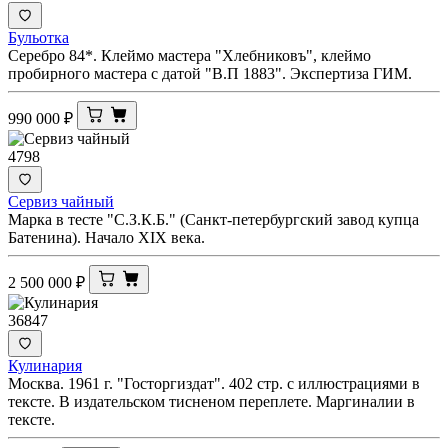
Бульотка
Серебро 84*. Клеймо мастера "Хлебниковъ", клеймо
пробирного мастера с датой "В.П 1883". Экспертиза ГИМ.
990 000
₽
4798
Сервиз чайный
Марка в тесте "С.З.К.Б." (Санкт-петербургский завод купца
Батенина). Начало XIX века.
2 500 000
₽
36847
Кулинария
Москва. 1961 г. "Госторгиздат". 402 стр. с иллюстрациями в
тексте. В издательском тисненом переплете. Маргиналии в
тексте.