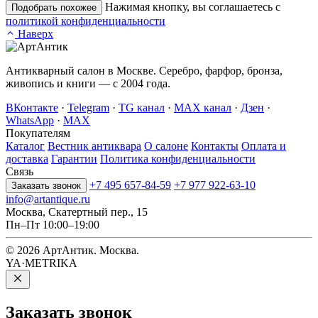
Нажимая кнопку, вы соглашаетесь с
Подобрать похожее
политикой конфиденциальности
Наверх
Антикварный салон в Москве. Серебро, фарфор, бронза,
живопись и книги — с 2004 года.
ВКонтакте
·
Telegram
·
TG канал
·
MAX канал
·
Дзен
·
WhatsApp
·
MAX
Покупателям
Каталог
Вестник антиквара
О салоне
Контакты
Оплата и
доставка
Гарантии
Политика конфиденциальности
Связь
+7 495 657-84-59
+7 977 922-63-10
Заказать звонок
info@artantique.ru
Москва, Скатертный пер., 15
Пн–Пт 10:00–19:00
© 2026 АртАнтик. Москва.
YA·METRIKA
Заказать
звонок