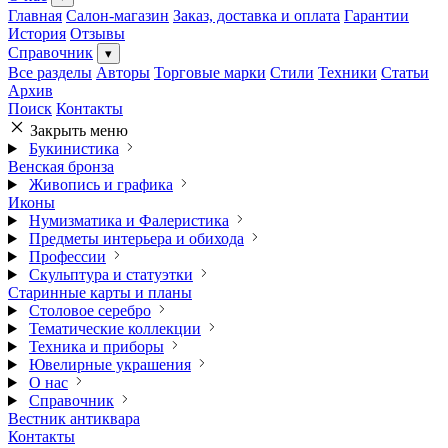
Главная
Салон-магазин
Заказ, доставка и оплата
Гарантии
История
Отзывы
Справочник
▾
Все разделы
Авторы
Торговые марки
Стили
Техники
Статьи
Архив
Поиск
Контакты
Закрыть меню
Букинистика
Венская бронза
Живопись и графика
Иконы
Нумизматика и Фалеристика
Предметы интерьера и обихода
Профессии
Скульптура и статуэтки
Старинные карты и планы
Столовое серебро
Тематические коллекции
Техника и приборы
Ювелирные украшения
О нас
Справочник
Вестник антиквара
Контакты