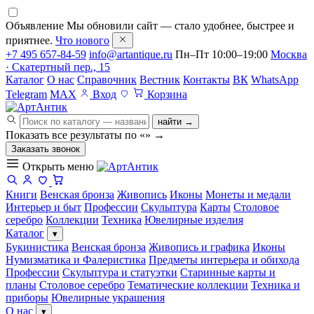
Объявление
Мы обновили сайт — стало удобнее, быстрее и
приятнее.
Что нового
+7 495 657-84-59
info@artantique.ru
Пн–Пт 10:00–19:00
Москва
· Скатертный пер., 15
Каталог
О нас
Справочник
Вестник
Контакты
ВК
WhatsApp
Telegram
MAX
Вход
Корзина
найти →
Показать все результаты по «
»
→
Заказать звонок
Открыть меню
Книги
Венская бронза
Живопись
Иконы
Монеты и медали
Интерьер и быт
Профессии
Скульптура
Карты
Столовое
серебро
Коллекции
Техника
Ювелирные изделия
Каталог
▾
Букинистика
Венская бронза
Живопись и графика
Иконы
Нумизматика и Фалеристика
Предметы интерьера и обихода
Профессии
Скульптура и статуэтки
Старинные карты и
планы
Столовое серебро
Тематические коллекции
Техника и
приборы
Ювелирные украшения
О нас
▾