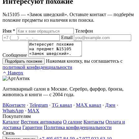
Интересуют
похожие
№15105 — «Замок шведский». Оставьте контакт — подберём
похожие предметы из наличия или поиска.
Имя
*
Телефон
Email
Сообщение
Нажимая кнопку, вы соглашаетесь с
Подобрать похожее
политикой конфиденциальности
Наверх
Антикварный салон в Москве. Серебро, фарфор, бронза,
живопись и книги — с 2004 года.
ВКонтакте
·
Telegram
·
TG канал
·
MAX канал
·
Дзен
·
WhatsApp
·
MAX
Покупателям
Каталог
Вестник антиквара
О салоне
Контакты
Оплата и
доставка
Гарантии
Политика конфиденциальности
Связь
+7 495 657-84-59
+7 977 922-63-10