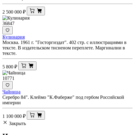
2 500 000
₽
36847
Кулинария
Москва. 1961 г. "Госторгиздат". 402 стр. с иллюстрациями в
тексте. В издательском тисненом переплете. Маргиналии в
тексте.
5 800
₽
10771
Чайница
Серебро 84". Клеймо "К.Фаберже" под гербом Российской
империи
1 100 000
₽
Закрыть