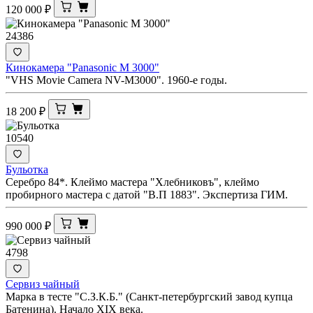
120 000
₽
24386
Кинокамера "Panasonic M 3000"
"VHS Movie Camera NV-M3000". 1960-е годы.
18 200
₽
10540
Бульотка
Серебро 84*. Клеймо мастера "Хлебниковъ", клеймо
пробирного мастера с датой "В.П 1883". Экспертиза ГИМ.
990 000
₽
4798
Сервиз чайный
Марка в тесте "С.З.К.Б." (Санкт-петербургский завод купца
Батенина). Начало XIX века.