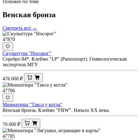
Похожее по теме
Венская
бронза
Смотреть все →
47870
Скульптура "Носорог"
Серебро 84*. Клеймо "I.Р" (Раппопорт). Геммологическая
экспертиза МГУ
476 000
₽
47786
Миниатюра "Такса у котла"
Венская бронза. Клеймо "FBW". Начало ХХ века.
70 000
₽
47785