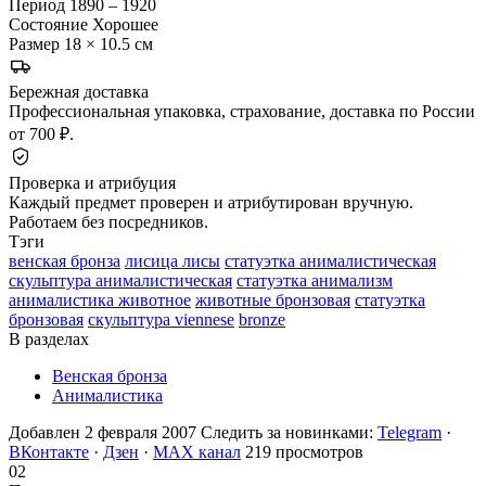
Период
1890 – 1920
Состояние
Хорошее
Размер
18 × 10.5 см
Бережная доставка
Профессиональная упаковка, страхование, доставка по России
от 700 ₽.
Проверка и атрибуция
Каждый предмет проверен и атрибутирован вручную.
Работаем без посредников.
Тэги
венская бронза
лисица лисы
статуэтка анималистическая
скульптура анималистическая
статуэтка анимализм
анималистика животное
животные бронзовая
статуэтка
бронзовая
скульптура viennese
bronze
В разделах
Венская бронза
Анималистика
Добавлен 2 февраля 2007
Следить за новинками:
Telegram
·
ВКонтакте
·
Дзен
·
MAX канал
219 просмотров
02