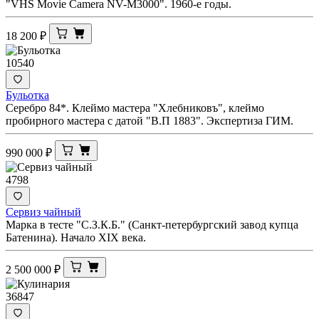
"VHS Movie Camera NV-M3000". 1960-е годы.
18 200
₽
10540
Бульотка
Серебро 84*. Клеймо мастера "Хлебниковъ", клеймо
пробирного мастера с датой "В.П 1883". Экспертиза ГИМ.
990 000
₽
4798
Сервиз чайный
Марка в тесте "С.З.К.Б." (Санкт-петербургский завод купца
Батенина). Начало XIX века.
2 500 000
₽
36847