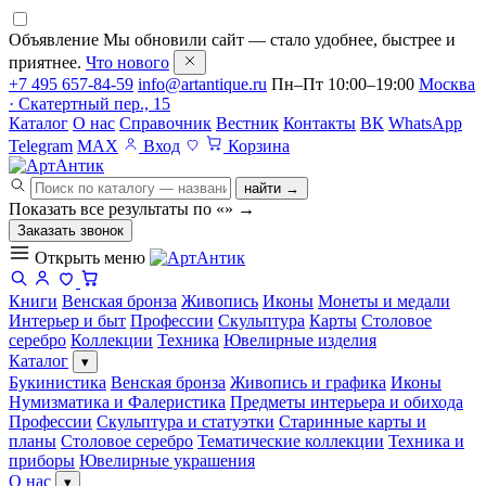
Объявление
Мы обновили сайт — стало удобнее, быстрее и
приятнее.
Что нового
+7 495 657-84-59
info@artantique.ru
Пн–Пт 10:00–19:00
Москва
· Скатертный пер., 15
Каталог
О нас
Справочник
Вестник
Контакты
ВК
WhatsApp
Telegram
MAX
Вход
Корзина
найти →
Показать все результаты по «
»
→
Заказать звонок
Открыть меню
Книги
Венская бронза
Живопись
Иконы
Монеты и медали
Интерьер и быт
Профессии
Скульптура
Карты
Столовое
серебро
Коллекции
Техника
Ювелирные изделия
Каталог
▾
Букинистика
Венская бронза
Живопись и графика
Иконы
Нумизматика и Фалеристика
Предметы интерьера и обихода
Профессии
Скульптура и статуэтки
Старинные карты и
планы
Столовое серебро
Тематические коллекции
Техника и
приборы
Ювелирные украшения
О нас
▾