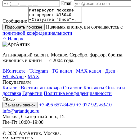
Email
Сообщение
Нажимая кнопку, вы соглашаетесь с
Подобрать похожее
политикой конфиденциальности
Наверх
Антикварный салон в Москве. Серебро, фарфор, бронза,
живопись и книги — с 2004 года.
ВКонтакте
·
Telegram
·
TG канал
·
MAX канал
·
Дзен
·
WhatsApp
·
MAX
Покупателям
Каталог
Вестник антиквара
О салоне
Контакты
Оплата и
доставка
Гарантии
Политика конфиденциальности
Связь
+7 495 657-84-59
+7 977 922-63-10
Заказать звонок
info@artantique.ru
Москва, Скатертный пер., 15
Пн–Пт 10:00–19:00
© 2026 АртАнтик. Москва.
YA·METRIKA