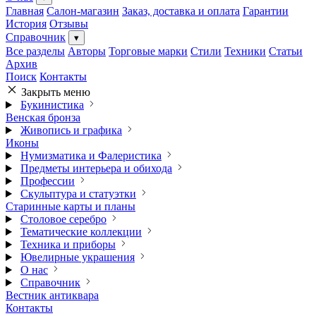
Главная
Салон-магазин
Заказ, доставка и оплата
Гарантии
История
Отзывы
Справочник
▾
Все разделы
Авторы
Торговые марки
Стили
Техники
Статьи
Архив
Поиск
Контакты
Закрыть меню
Букинистика
Венская бронза
Живопись и графика
Иконы
Нумизматика и Фалеристика
Предметы интерьера и обихода
Профессии
Скульптура и статуэтки
Старинные карты и планы
Столовое серебро
Тематические коллекции
Техника и приборы
Ювелирные украшения
О нас
Справочник
Вестник антиквара
Контакты