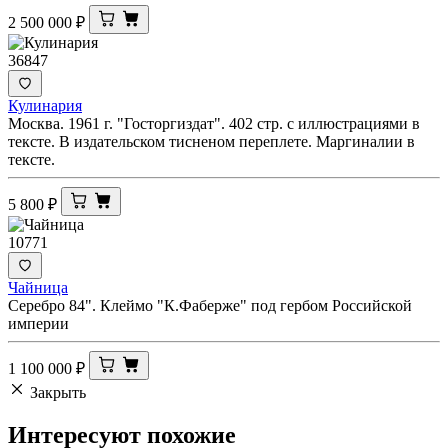
2 500 000
₽
36847
Кулинария
Москва. 1961 г. "Госторгиздат". 402 стр. с иллюстрациями в
тексте. В издательском тисненом переплете. Маргиналии в
тексте.
5 800
₽
10771
Чайница
Серебро 84". Клеймо "К.Фаберже" под гербом Российской
империи
1 100 000
₽
Закрыть
Интересуют
похожие