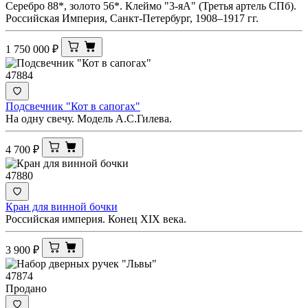
Серебро 88*, золото 56*. Клеймо "3-яА" (Третья артель СПб).
Российская Империя, Санкт-Петербург, 1908–1917 гг.
1 750 000
₽
47884
Подсвечник "Кот в сапогах"
На одну свечу. Модель А.С.Гилева.
4 700
₽
47880
Кран для винной бочки
Российская империя. Конец XIX века.
3 900
₽
47874
Продано