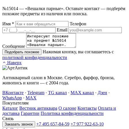
№15014 — «Вешалки парные». Оставьте контакт — подберём
похожие предметы из наличия или поиска.
Имя
*
Телефон
Email
Сообщение
Нажимая кнопку, вы соглашаетесь с
Подобрать похожее
политикой конфиденциальности
Наверх
Антикварный салон в Москве. Серебро, фарфор, бронза,
живопись и книги — с 2004 года.
ВКонтакте
·
Telegram
·
TG канал
·
MAX канал
·
Дзен
·
WhatsApp
·
MAX
Покупателям
Каталог
Вестник антиквара
О салоне
Контакты
Оплата и
доставка
Гарантии
Политика конфиденциальности
Связь
+7 495 657-84-59
+7 977 922-63-10
Заказать звонок