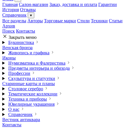
Главная
Салон-магазин
Заказ, доставка и оплата
Гарантии
История
Отзывы
Справочник
▾
Все разделы
Авторы
Торговые марки
Стили
Техники
Статьи
Архив
Поиск
Контакты
Закрыть меню
Букинистика
Венская бронза
Живопись и графика
Иконы
Нумизматика и Фалеристика
Предметы интерьера и обихода
Профессии
Скульптура и статуэтки
Старинные карты и планы
Столовое серебро
Тематические коллекции
Техника и приборы
Ювелирные украшения
О нас
Справочник
Вестник антиквара
Контакты