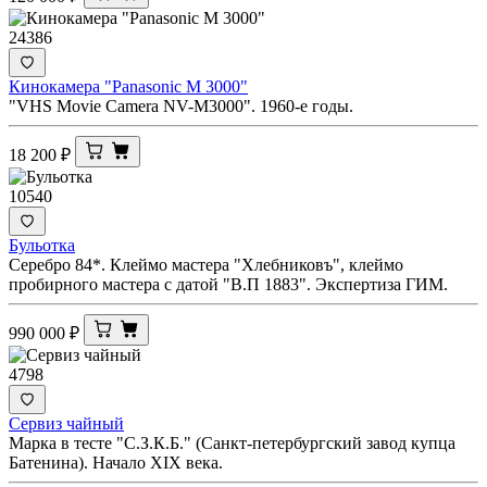
24386
Кинокамера "Panasonic M 3000"
"VHS Movie Camera NV-M3000". 1960-е годы.
18 200
₽
10540
Бульотка
Серебро 84*. Клеймо мастера "Хлебниковъ", клеймо
пробирного мастера с датой "В.П 1883". Экспертиза ГИМ.
990 000
₽
4798
Сервиз чайный
Марка в тесте "С.З.К.Б." (Санкт-петербургский завод купца
Батенина). Начало XIX века.