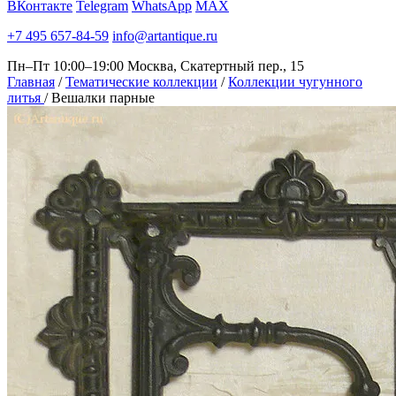
ВКонтакте
Telegram
WhatsApp
MAX
+7 495 657-84-59
info@artantique.ru
Пн–Пт 10:00–19:00
Москва, Скатертный пер., 15
Главная
/
Тематические коллекции
/
Коллекции чугунного
литья
/
Вешалки парные