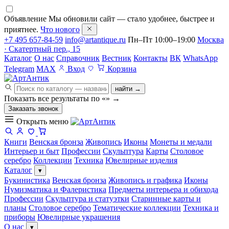
Объявление
Мы обновили сайт — стало удобнее, быстрее и
приятнее.
Что нового
+7 495 657-84-59
info@artantique.ru
Пн–Пт 10:00–19:00
Москва
· Скатертный пер., 15
Каталог
О нас
Справочник
Вестник
Контакты
ВК
WhatsApp
Telegram
MAX
Вход
Корзина
найти →
Показать все результаты по «
»
→
Заказать звонок
Открыть меню
Книги
Венская бронза
Живопись
Иконы
Монеты и медали
Интерьер и быт
Профессии
Скульптура
Карты
Столовое
серебро
Коллекции
Техника
Ювелирные изделия
Каталог
▾
Букинистика
Венская бронза
Живопись и графика
Иконы
Нумизматика и Фалеристика
Предметы интерьера и обихода
Профессии
Скульптура и статуэтки
Старинные карты и
планы
Столовое серебро
Тематические коллекции
Техника и
приборы
Ювелирные украшения
О нас
▾