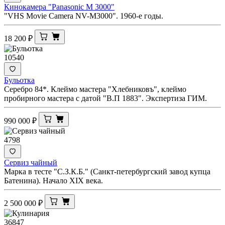
Кинокамера "Panasonic M 3000"
"VHS Movie Camera NV-M3000". 1960-е годы.
18 200
₽
10540
Бульотка
Серебро 84*. Клеймо мастера "Хлебниковъ", клеймо
пробирного мастера с датой "В.П 1883". Экспертиза ГИМ.
990 000
₽
4798
Сервиз чайный
Марка в тесте "С.З.К.Б." (Санкт-петербургский завод купца
Батенина). Начало XIX века.
2 500 000
₽
36847