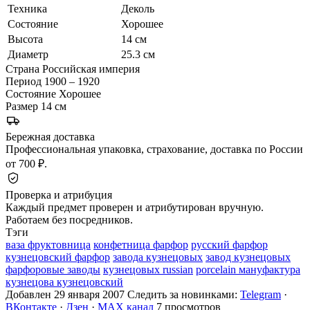
Техника
Деколь
Состояние
Хорошее
Высота
14 см
Диаметр
25.3 см
Страна
Российская империя
Период
1900 – 1920
Состояние
Хорошее
Размер
14 см
Бережная доставка
Профессиональная упаковка, страхование, доставка по России
от 700 ₽.
Проверка и атрибуция
Каждый предмет проверен и атрибутирован вручную.
Работаем без посредников.
Тэги
ваза фруктовница
конфетница фарфор
русский фарфор
кузнецовский фарфор
завода кузнецовых
завод кузнецовых
фарфоровые заводы
кузнецовых russian
porcelain мануфактура
кузнецова кузнецовский
Добавлен 29 января 2007
Следить за новинками:
Telegram
·
ВКонтакте
·
Дзен
·
MAX канал
7 просмотров