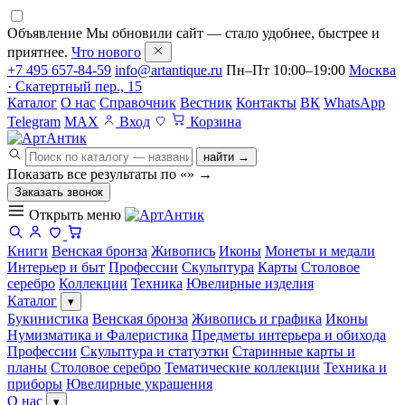
Объявление
Мы обновили сайт — стало удобнее, быстрее и
приятнее.
Что нового
+7 495 657-84-59
info@artantique.ru
Пн–Пт 10:00–19:00
Москва
· Скатертный пер., 15
Каталог
О нас
Справочник
Вестник
Контакты
ВК
WhatsApp
Telegram
MAX
Вход
Корзина
найти →
Показать все результаты по «
»
→
Заказать звонок
Открыть меню
Книги
Венская бронза
Живопись
Иконы
Монеты и медали
Интерьер и быт
Профессии
Скульптура
Карты
Столовое
серебро
Коллекции
Техника
Ювелирные изделия
Каталог
▾
Букинистика
Венская бронза
Живопись и графика
Иконы
Нумизматика и Фалеристика
Предметы интерьера и обихода
Профессии
Скульптура и статуэтки
Старинные карты и
планы
Столовое серебро
Тематические коллекции
Техника и
приборы
Ювелирные украшения
О нас
▾