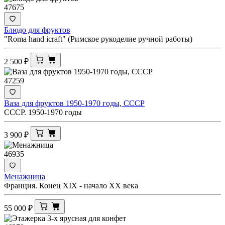
47675
Блюдо для фруктов
"Roma hand icraft" (Римское рукоделие ручной работы)
2 500
₽
47259
Ваза для фруктов 1950-1970 годы, СССР
СССР. 1950-1970 годы
3 900
₽
46935
Менажница
Франция. Конец ХIХ - начало ХХ века
55 000
₽