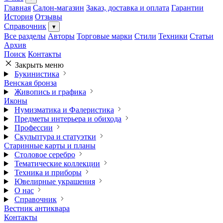
Главная
Салон-магазин
Заказ, доставка и оплата
Гарантии
История
Отзывы
Справочник
▾
Все разделы
Авторы
Торговые марки
Стили
Техники
Статьи
Архив
Поиск
Контакты
Закрыть меню
Букинистика
Венская бронза
Живопись и графика
Иконы
Нумизматика и Фалеристика
Предметы интерьера и обихода
Профессии
Скульптура и статуэтки
Старинные карты и планы
Столовое серебро
Тематические коллекции
Техника и приборы
Ювелирные украшения
О нас
Справочник
Вестник антиквара
Контакты