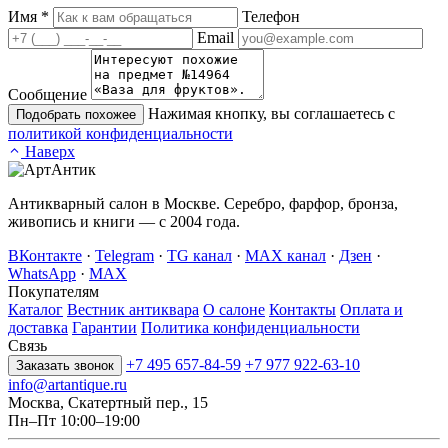
Имя
*
Телефон
Email
Сообщение
Нажимая кнопку, вы соглашаетесь с
Подобрать похожее
политикой конфиденциальности
Наверх
Антикварный салон в Москве. Серебро, фарфор, бронза,
живопись и книги — с 2004 года.
ВКонтакте
·
Telegram
·
TG канал
·
MAX канал
·
Дзен
·
WhatsApp
·
MAX
Покупателям
Каталог
Вестник антиквара
О салоне
Контакты
Оплата и
доставка
Гарантии
Политика конфиденциальности
Связь
+7 495 657-84-59
+7 977 922-63-10
Заказать звонок
info@artantique.ru
Москва, Скатертный пер., 15
Пн–Пт 10:00–19:00