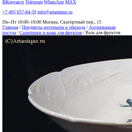
ВКонтакте
Telegram
WhatsApp
MAX
+7 495 657-84-59
info@artantique.ru
Пн–Пт 10:00–19:00
Москва, Скатертный пер., 15
Главная
/
Предметы интерьера и обихода
/
Антикварная
посуда
/
Салатники и вазы для фруктов
/
Ваза для фруктов