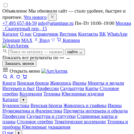
Объявление
Мы обновили сайт — стало удобнее, быстрее и
приятнее.
Что нового
+7 495 657-84-59
info@artantique.ru
Пн–Пт 10:00–19:00
Москва
· Скатертный пер., 15
Каталог
О нас
Справочник
Вестник
Контакты
ВК
WhatsApp
Telegram
MAX
Вход
Корзина
найти →
Показать все результаты по «
»
→
Заказать звонок
Открыть меню
Книги
Венская бронза
Живопись
Иконы
Монеты и медали
Интерьер и быт
Профессии
Скульптура
Карты
Столовое
серебро
Коллекции
Техника
Ювелирные изделия
Каталог
▾
Букинистика
Венская бронза
Живопись и графика
Иконы
Нумизматика и Фалеристика
Предметы интерьера и обихода
Профессии
Скульптура и статуэтки
Старинные карты и
планы
Столовое серебро
Тематические коллекции
Техника и
приборы
Ювелирные украшения
О нас
▾