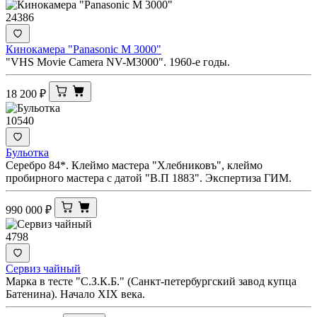
24386
Кинокамера "Panasonic M 3000"
"VHS Movie Camera NV-M3000". 1960-е годы.
18 200
₽
10540
Бульотка
Серебро 84*. Клеймо мастера "Хлебниковъ", клеймо
пробирного мастера с датой "В.П 1883". Экспертиза ГИМ.
990 000
₽
4798
Сервиз чайный
Марка в тесте "С.З.К.Б." (Санкт-петербургский завод купца
Батенина). Начало XIX века.