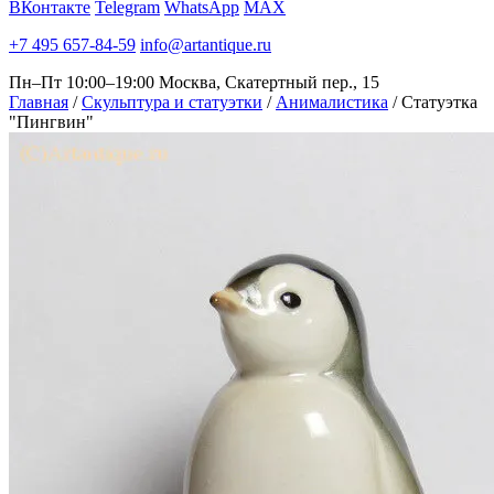
ВКонтакте
Telegram
WhatsApp
MAX
+7 495 657-84-59
info@artantique.ru
Пн–Пт 10:00–19:00
Москва, Скатертный пер., 15
Главная
/
Скульптура и статуэтки
/
Анималистика
/
Статуэтка
"Пингвин"