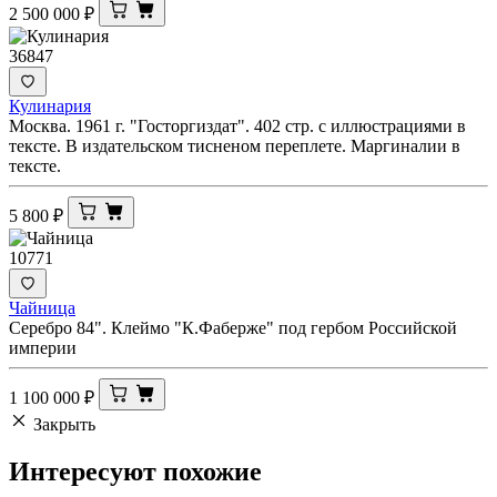
2 500 000
₽
36847
Кулинария
Москва. 1961 г. "Госторгиздат". 402 стр. с иллюстрациями в
тексте. В издательском тисненом переплете. Маргиналии в
тексте.
5 800
₽
10771
Чайница
Серебро 84". Клеймо "К.Фаберже" под гербом Российской
империи
1 100 000
₽
Закрыть
Интересуют
похожие