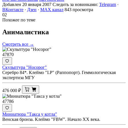
Добавлен 20 января 2007
Следить за новинками:
Telegram
·
ВКонтакте
·
Дзен
·
MAX канал
843 просмотра
02
Похожее по теме
Анималистика
Смотреть все →
47870
Скульптура "Носорог"
Серебро 84*. Клеймо "I.Р" (Раппопорт). Геммологическая
экспертиза МГУ
476 000
₽
47786
Миниатюра "Такса у котла"
Венская бронза. Клеймо "FBW". Начало ХХ века.