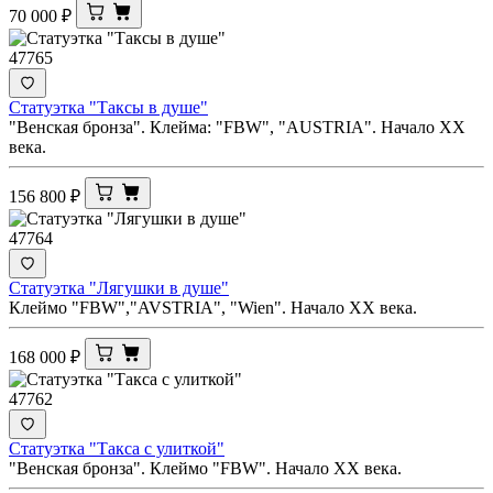
70 000
₽
47765
Статуэтка "Таксы в душе"
"Венская бронза". Клейма: "FBW", "AUSTRIA". Начало ХХ
века.
156 800
₽
47764
Статуэтка "Лягушки в душе"
Клеймо "FBW","AVSTRIA", "Wien". Начало ХХ века.
168 000
₽
47762
Статуэтка "Такса с улиткой"
"Венская бронза". Клеймо "FBW". Начало ХХ века.