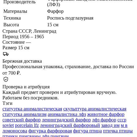
Производитель
(ЛФЗ)
Материалы
Фарфор
Техника
Роспись подглазурная
Высота
15 см
Страна
СССР, Ленинград
Период
1956 – 1965
Состояние
—
Размер
15 см
Бережная доставка
Профессиональная упаковка, страхование, доставка по России
от 700 ₽.
Проверка и атрибуция
Каждый предмет проверен и атрибутирован вручную.
Работаем без посредников.
Тэги
статуэтка анималистическая
скульптура анималистическая
статуэтка анимализм
анималистика лфз
животное фарфор
советский фарфор
ленинградский фарфор
лфз фарфор
ссср
soviet
porcelain lfz
ленинградский фарфоровый
завод им
м в
ломоносова
фигурка фарфоровая
фигура птица
птичка птицы
птички пингвины
лфз пингвин