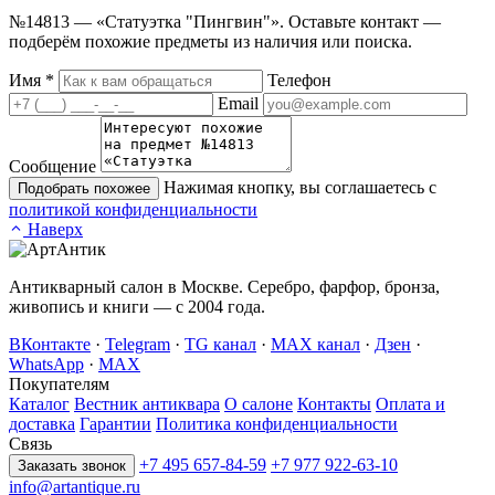
№14813 — «Статуэтка "Пингвин"». Оставьте контакт —
подберём похожие предметы из наличия или поиска.
Имя
*
Телефон
Email
Сообщение
Нажимая кнопку, вы соглашаетесь с
Подобрать похожее
политикой конфиденциальности
Наверх
Антикварный салон в Москве. Серебро, фарфор, бронза,
живопись и книги — с 2004 года.
ВКонтакте
·
Telegram
·
TG канал
·
MAX канал
·
Дзен
·
WhatsApp
·
MAX
Покупателям
Каталог
Вестник антиквара
О салоне
Контакты
Оплата и
доставка
Гарантии
Политика конфиденциальности
Связь
+7 495 657-84-59
+7 977 922-63-10
Заказать звонок
info@artantique.ru