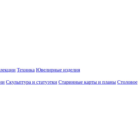
лекции
Техника
Ювелирные изделия
ии
Скульптура и статуэтки
Старинные карты и планы
Столовое