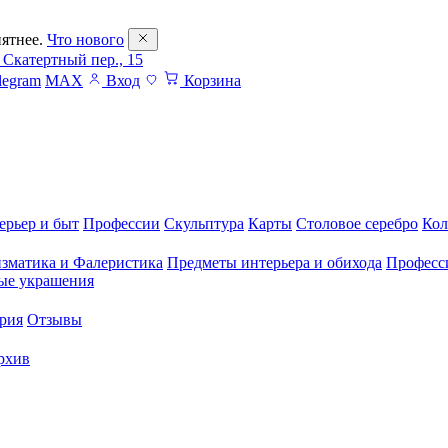
ятнее.
Что нового
 Скатертный пер., 15
legram
MAX
Вход
Корзина
ерьер и быт
Профессии
Скульптура
Карты
Столовое серебро
Кол
зматика и Фалеристика
Предметы интерьера и обихода
Професс
ые украшения
рия
Отзывы
рхив