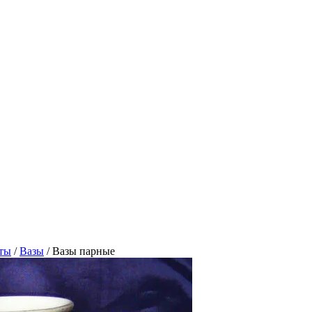
ты
/
Вазы
/
Вазы парные