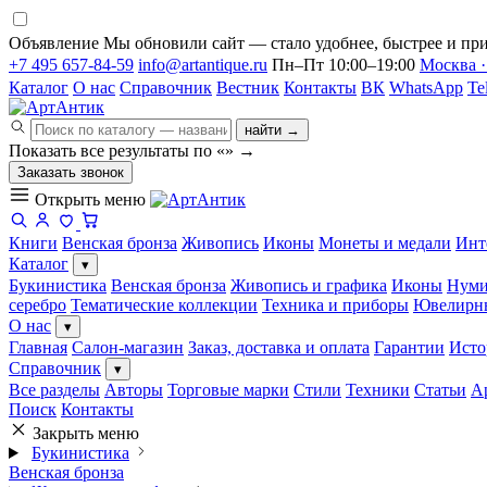
Объявление
Мы обновили сайт — стало удобнее, быстрее и при
+7 495 657-84-59
info@artantique.ru
Пн–Пт 10:00–19:00
Москва ·
Каталог
О нас
Справочник
Вестник
Контакты
ВК
WhatsApp
Te
найти →
Показать все результаты по «
»
→
Заказать звонок
Открыть меню
Книги
Венская бронза
Живопись
Иконы
Монеты и медали
Инт
Каталог
▾
Букинистика
Венская бронза
Живопись и графика
Иконы
Нуми
серебро
Тематические коллекции
Техника и приборы
Ювелирн
О нас
▾
Главная
Салон-магазин
Заказ, доставка и оплата
Гарантии
Исто
Справочник
▾
Все разделы
Авторы
Торговые марки
Стили
Техники
Статьи
А
Поиск
Контакты
Закрыть меню
Букинистика
Венская бронза