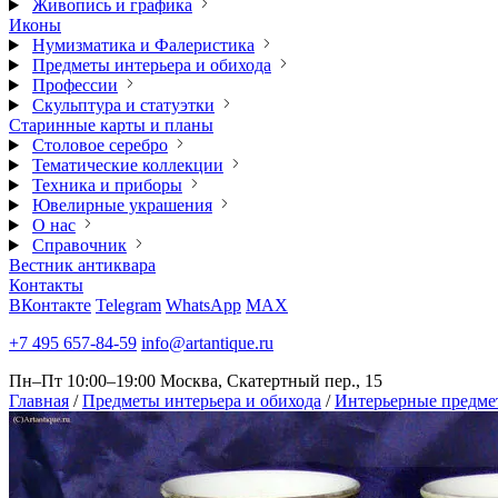
Живопись и графика
Иконы
Нумизматика и Фалеристика
Предметы интерьера и обихода
Профессии
Скульптура и статуэтки
Старинные карты и планы
Столовое серебро
Тематические коллекции
Техника и приборы
Ювелирные украшения
О нас
Справочник
Вестник антиквара
Контакты
ВКонтакте
Telegram
WhatsApp
MAX
+7 495 657-84-59
info@artantique.ru
Пн–Пт 10:00–19:00
Москва, Скатертный пер., 15
Главная
/
Предметы интерьера и обихода
/
Интерьерные предме