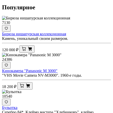
Популярное
7130
Бирюза нишапурская коллекционная
Камень, уникальный своим размером.
120 000
₽
24386
Кинокамера "Panasonic M 3000"
"VHS Movie Camera NV-M3000". 1960-е годы.
18 200
₽
10540
Бульотка
Серебро 84*. Клеймо мастера "Хлебниковъ", клеймо