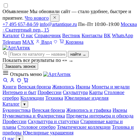
Объявление
Мы обновили сайт — стало удобнее, быстрее и
приятнее.
Что нового
+7 495 657-84-59
info@artantique.ru
Пн–Пт 10:00–19:00
Москва
· Скатертный пер., 15
Каталог
О нас
Справочник
Вестник
Контакты
ВК
WhatsApp
Telegram
MAX
Вход
Корзина
найти →
Показать все результаты по «
»
→
Заказать звонок
Открыть меню
Книги
Венская бронза
Живопись
Иконы
Монеты и медали
Интерьер и быт
Профессии
Скульптура
Карты
Столовое
серебро
Коллекции
Техника
Ювелирные изделия
Каталог
▾
Букинистика
Венская бронза
Живопись и графика
Иконы
Нумизматика и Фалеристика
Предметы интерьера и обихода
Профессии
Скульптура и статуэтки
Старинные карты и
планы
Столовое серебро
Тематические коллекции
Техника и
приборы
Ювелирные украшения
О нас
▾