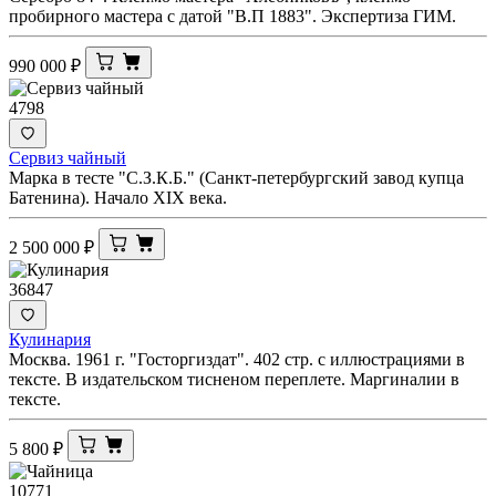
пробирного мастера с датой "В.П 1883". Экспертиза ГИМ.
990 000
₽
4798
Сервиз чайный
Марка в тесте "С.З.К.Б." (Санкт-петербургский завод купца
Батенина). Начало XIX века.
2 500 000
₽
36847
Кулинария
Москва. 1961 г. "Госторгиздат". 402 стр. с иллюстрациями в
тексте. В издательском тисненом переплете. Маргиналии в
тексте.
5 800
₽
10771