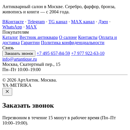
Антикварный салон в Москве. Серебро, фарфор, бронза,
живопись и книги — с 2004 года.
ВКонтакте
·
Telegram
·
TG канал
·
MAX канал
·
Дзен
·
WhatsApp
·
MAX
Покупателям
Каталог
Вестник антиквара
О салоне
Контакты
Оплата и
доставка
Гарантии
Политика конфиденциальности
Связь
+7 495 657-84-59
+7 977 922-63-10
Заказать звонок
info@artantique.ru
Москва, Скатертный пер., 15
Пн–Пт 10:00–19:00
© 2026 АртАнтик. Москва.
YA·METRIKA
Заказать
звонок
Перезвоним в течение 15 минут в рабочее время (Пн–Пт
10:00–19:00).