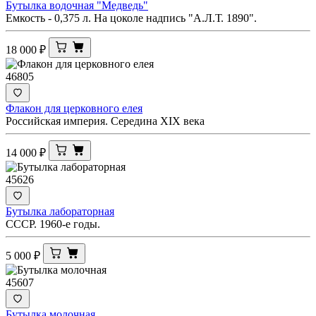
Бутылка водочная "Медведь"
Емкость - 0,375 л. На цоколе надпись "А.Л.Т. 1890".
18 000
₽
46805
Флакон для церковного елея
Российская империя. Середина XIX века
14 000
₽
45626
Бутылка лабораторная
СССР. 1960-е годы.
5 000
₽
45607
Бутылка молочная