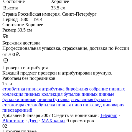
Состояние
Хорошее
Высота
33.5 см
Страна
Российская империя, Санкт-Петербург
Период
1880 – 1914
Состояние
Хорошее
Размер
33.5 см
Бережная доставка
Профессиональная упаковка, страхование, доставка по России
от 700 ₽.
Проверка и атрибуция
Каждый предмет проверен и атрибутирован вручную.
Работаем без посредников.
Тэги
атрибутика пивная
атрибутика бирофилия
собрание пивных
коллекция пивных
коллекция бутылок
пивных пивные
бутылки пивные
пивная бутылка
стеклянная бутылка
стеклотара стеклобутылка
пивная пиво
пивзавод пивоварня
пивоваренный
Добавлен 8 января 2007
Следить за новинками:
Telegram
·
ВКонтакте
·
Дзен
·
MAX канал
9 просмотров
02
Похожее по теме