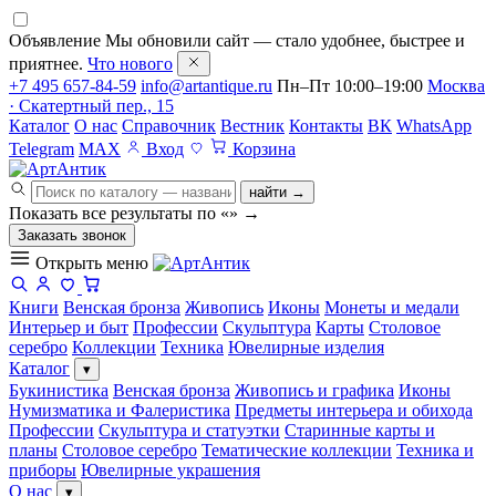
Объявление
Мы обновили сайт — стало удобнее, быстрее и
приятнее.
Что нового
+7 495 657-84-59
info@artantique.ru
Пн–Пт 10:00–19:00
Москва
· Скатертный пер., 15
Каталог
О нас
Справочник
Вестник
Контакты
ВК
WhatsApp
Telegram
MAX
Вход
Корзина
найти →
Показать все результаты по «
»
→
Заказать звонок
Открыть меню
Книги
Венская бронза
Живопись
Иконы
Монеты и медали
Интерьер и быт
Профессии
Скульптура
Карты
Столовое
серебро
Коллекции
Техника
Ювелирные изделия
Каталог
▾
Букинистика
Венская бронза
Живопись и графика
Иконы
Нумизматика и Фалеристика
Предметы интерьера и обихода
Профессии
Скульптура и статуэтки
Старинные карты и
планы
Столовое серебро
Тематические коллекции
Техника и
приборы
Ювелирные украшения
О нас
▾