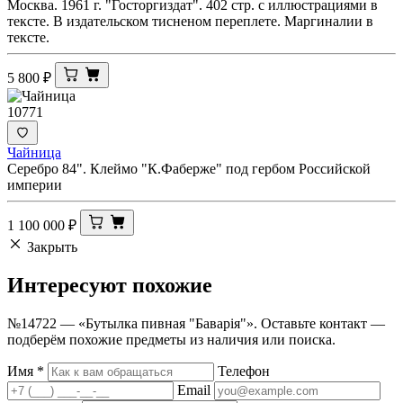
Москва. 1961 г. "Госторгиздат". 402 стр. с иллюстрациями в
тексте. В издательском тисненом переплете. Маргиналии в
тексте.
5 800
₽
10771
Чайница
Серебро 84". Клеймо "К.Фаберже" под гербом Российской
империи
1 100 000
₽
Закрыть
Интересуют
похожие
№14722 — «Бутылка пивная "Баварiя"». Оставьте контакт —
подберём похожие предметы из наличия или поиска.
Имя
*
Телефон
Email