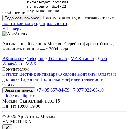
Сообщение
Нажимая кнопку, вы соглашаетесь с
Подобрать похожее
политикой конфиденциальности
Наверх
Антикварный салон в Москве. Серебро, фарфор, бронза,
живопись и книги — с 2004 года.
ВКонтакте
·
Telegram
·
TG канал
·
MAX канал
·
Дзен
·
WhatsApp
·
MAX
Покупателям
Каталог
Вестник антиквара
О салоне
Контакты
Оплата и
доставка
Гарантии
Политика конфиденциальности
Связь
+7 495 657-84-59
+7 977 922-63-10
Заказать звонок
info@artantique.ru
Москва, Скатертный пер., 15
Пн–Пт 10:00–19:00
© 2026 АртАнтик. Москва.
YA·METRIKA