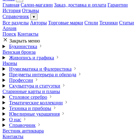
Главная
Салон-магазин
Заказ, доставка и оплата
Гарантии
История
Отзывы
Справочник
▾
Все разделы
Авторы
Торговые марки
Стили
Техники
Статьи
Архив
Поиск
Контакты
Закрыть меню
Букинистика
Венская бронза
Живопись и графика
Иконы
Нумизматика и Фалеристика
Предметы интерьера и обихода
Профессии
Скульптура и статуэтки
Старинные карты и планы
Столовое серебро
Тематические коллекции
Техника и приборы
Ювелирные украшения
О нас
Справочник
Вестник антиквара
Контакты