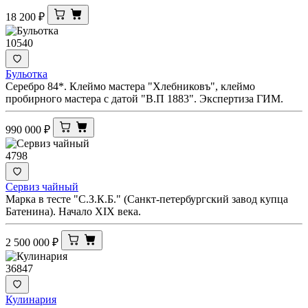
18 200
₽
10540
Бульотка
Серебро 84*. Клеймо мастера "Хлебниковъ", клеймо
пробирного мастера с датой "В.П 1883". Экспертиза ГИМ.
990 000
₽
4798
Сервиз чайный
Марка в тесте "С.З.К.Б." (Санкт-петербургский завод купца
Батенина). Начало XIX века.
2 500 000
₽
36847
Кулинария