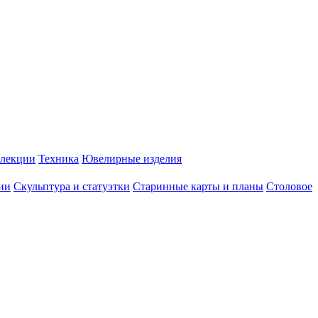
лекции
Техника
Ювелирные изделия
ии
Скульптура и статуэтки
Старинные карты и планы
Столовое