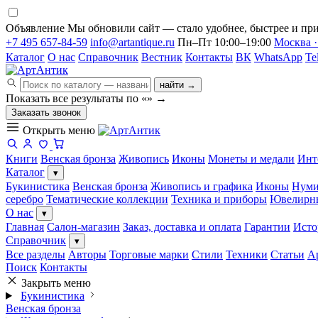
Объявление
Мы обновили сайт — стало удобнее, быстрее и при
+7 495 657-84-59
info@artantique.ru
Пн–Пт 10:00–19:00
Москва ·
Каталог
О нас
Справочник
Вестник
Контакты
ВК
WhatsApp
Te
найти →
Показать все результаты по «
»
→
Заказать звонок
Открыть меню
Книги
Венская бронза
Живопись
Иконы
Монеты и медали
Инт
Каталог
▾
Букинистика
Венская бронза
Живопись и графика
Иконы
Нуми
серебро
Тематические коллекции
Техника и приборы
Ювелирн
О нас
▾
Главная
Салон-магазин
Заказ, доставка и оплата
Гарантии
Исто
Справочник
▾
Все разделы
Авторы
Торговые марки
Стили
Техники
Статьи
А
Поиск
Контакты
Закрыть меню
Букинистика
Венская бронза