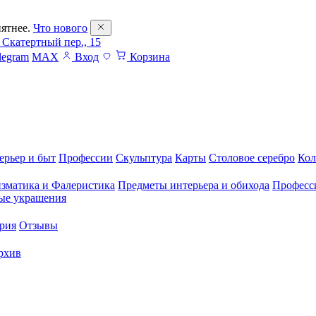
ятнее.
Что нового
 Скатертный пер., 15
legram
MAX
Вход
Корзина
ерьер и быт
Профессии
Скульптура
Карты
Столовое серебро
Кол
зматика и Фалеристика
Предметы интерьера и обихода
Професс
ые украшения
рия
Отзывы
рхив