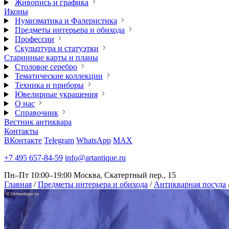
Живопись и графика
Иконы
Нумизматика и Фалеристика
Предметы интерьера и обихода
Профессии
Скульптура и статуэтки
Старинные карты и планы
Столовое серебро
Тематические коллекции
Техника и приборы
Ювелирные украшения
О нас
Справочник
Вестник антиквара
Контакты
ВКонтакте
Telegram
WhatsApp
MAX
+7 495 657-84-59
info@artantique.ru
Пн–Пт 10:00–19:00
Москва, Скатертный пер., 15
Главная
/
Предметы интерьера и обихода
/
Антикварная посуда