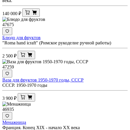
века.
140 000
₽
47675
Блюдо для фруктов
"Roma hand icraft" (Римское рукоделие ручной работы)
2 500
₽
47259
Ваза для фруктов 1950-1970 годы, СССР
СССР. 1950-1970 годы
3 900
₽
46935
Менажница
Франция. Конец ХIХ - начало ХХ века