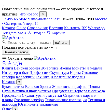
Объявление
Мы обновили сайт — стало удобнее, быстрее и
приятнее.
Что нового
+7 495 657-84-59
info@artantique.ru
Пн–Пт 10:00–19:00
Москва
· Скатертный пер., 15
Каталог
О нас
Справочник
Вестник
Контакты
ВК
WhatsApp
Telegram
MAX
Вход
Корзина
найти →
Показать все результаты по «
»
→
Заказать звонок
Открыть меню
Книги
Венская бронза
Живопись
Иконы
Монеты и медали
Интерьер и быт
Профессии
Скульптура
Карты
Столовое
серебро
Коллекции
Техника
Ювелирные изделия
Каталог
▾
Букинистика
Венская бронза
Живопись и графика
Иконы
Нумизматика и Фалеристика
Предметы интерьера и обихода
Профессии
Скульптура и статуэтки
Старинные карты и
планы
Столовое серебро
Тематические коллекции
Техника и
приборы
Ювелирные украшения
О нас
▾