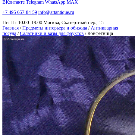
ВКонтакте
Telegram
WhatsApp
MAX
+7 495 657-84-59
info@artantique.ru
Пн–Пт 10:00–19:00
Москва, Скатертный пер., 15
Главная
/
Предметы интерьера и обихода
/
Антикварная
посуда
/
Салатники и вазы для фруктов
/
Конфетница