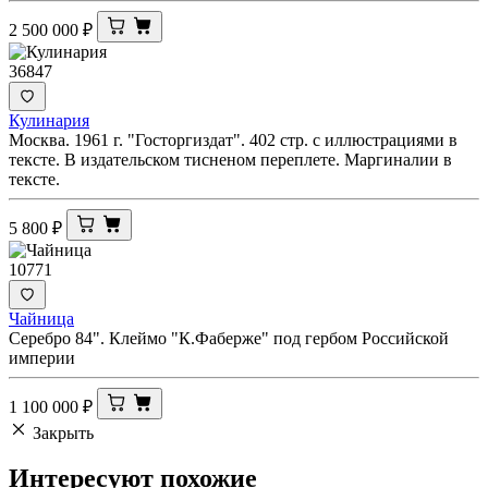
2 500 000
₽
36847
Кулинария
Москва. 1961 г. "Госторгиздат". 402 стр. с иллюстрациями в
тексте. В издательском тисненом переплете. Маргиналии в
тексте.
5 800
₽
10771
Чайница
Серебро 84". Клеймо "К.Фаберже" под гербом Российской
империи
1 100 000
₽
Закрыть
Интересуют
похожие