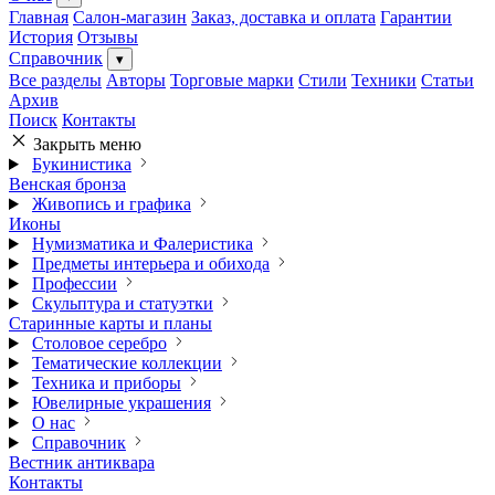
Главная
Салон-магазин
Заказ, доставка и оплата
Гарантии
История
Отзывы
Справочник
▾
Все разделы
Авторы
Торговые марки
Стили
Техники
Статьи
Архив
Поиск
Контакты
Закрыть меню
Букинистика
Венская бронза
Живопись и графика
Иконы
Нумизматика и Фалеристика
Предметы интерьера и обихода
Профессии
Скульптура и статуэтки
Старинные карты и планы
Столовое серебро
Тематические коллекции
Техника и приборы
Ювелирные украшения
О нас
Справочник
Вестник антиквара
Контакты