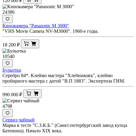
120 000
₽
24386
Кинокамера "Panasonic M 3000"
"VHS Movie Camera NV-M3000". 1960-е годы.
18 200
₽
10540
Бульотка
Серебро 84*. Клеймо мастера "Хлебниковъ", клеймо
пробирного мастера с датой "В.П 1883". Экспертиза ГИМ.
990 000
₽
4798
Сервиз чайный
Марка в тесте "С.З.К.Б." (Санкт-петербургский завод купца
Батенина). Начало XIX века.