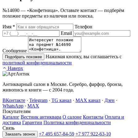
№14690 — «Конфетница». Оставьте контакт — подберём
похожие предметы из наличия или поиска.
Имя
*
Телефон
Email
Сообщение
Нажимая кнопку, вы соглашаетесь с
Подобрать похожее
политикой конфиденциальности
Наверх
Антикварный салон в Москве. Серебро, фарфор, бронза,
живопись и книги — с 2004 года.
ВКонтакте
·
Telegram
·
TG канал
·
MAX канал
·
Дзен
·
WhatsApp
·
MAX
Покупателям
Каталог
Вестник антиквара
О салоне
Контакты
Оплата и
доставка
Гарантии
Политика конфиденциальности
Связь
+7 495 657-84-59
+7 977 922-63-10
Заказать звонок