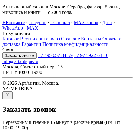
Антикварный салон в Москве. Серебро, фарфор, бронза,
живопись и книги — с 2004 года.
ВКонтакте
·
Telegram
·
TG канал
·
MAX канал
·
Дзен
·
WhatsApp
·
MAX
Покупателям
Каталог
Вестник антиквара
О салоне
Контакты
Оплата и
доставка
Гарантии
Политика конфиденциальности
Связь
+7 495 657-84-59
+7 977 922-63-10
Заказать звонок
info@artantique.ru
Москва, Скатертный пер., 15
Пн–Пт 10:00–19:00
© 2026 АртАнтик. Москва.
YA·METRIKA
Заказать
звонок
Перезвоним в течение 15 минут в рабочее время (Пн–Пт
10:00–19:00).