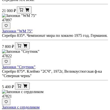
21 000
₽
47897
Запонки "WM 75"
Серебро 835*. Чемпионат мира по хоккею 1975 год. Германия.
7 800
₽
47822
Запонки "Спутник"
Серебро 875*. Клеймо "2СЧ", 1972г, Великоустюгская ф-ка
"Северная чернь"
5 400
₽
47821
Запонки с сердоликом