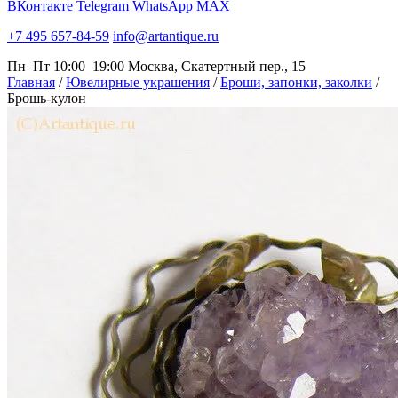
ВКонтакте
Telegram
WhatsApp
MAX
+7 495 657-84-59
info@artantique.ru
Пн–Пт 10:00–19:00
Москва, Скатертный пер., 15
Главная
/
Ювелирные украшения
/
Броши, запонки, заколки
/
Брошь-кулон