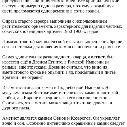
присущего большинству этих камней. Все кристаллические
выступы примерно одного размера, поэтому каждый луч
света преломляется одновременно в сотне граней.
Оправа старого серебра выполнена с использованием
растительного орнамента, характерного для изделий частных
советских ювелирных артелей 1950-1960-х годов.
Помимо толстой металлической иглы для закрепления броши,
есть и петелька для ношения камня на цепочке или ремешке.
Самая удивительная разновидность кварца,
аметист
, был
известен ещё в Дренем Египте, в Римской Империи (и
раньше, ещё этрускам). Древние считали, что вино из
аметистового кубка не опьянит, а яд, подсыпаный в питьё
врагами - не отравит.
Из аметиста делали камеи в Поднебесной Империи. На
мусульманском Востоке аметист считался камнем плотской
любви, а в Европе в средние века его носили епископы.
Считалось, что аметист может защитить от колдовства и
дурного глаза.
Аметист является камнем Овнов и Козерогов. Он укрепляет
волю и сон. Особенно интенсивно окрашенные камни следует