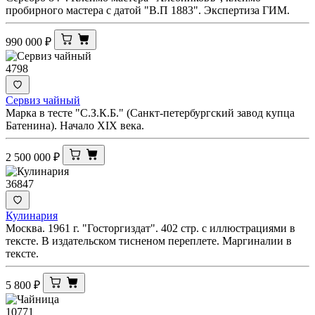
пробирного мастера с датой "В.П 1883". Экспертиза ГИМ.
990 000
₽
4798
Сервиз чайный
Марка в тесте "С.З.К.Б." (Санкт-петербургский завод купца
Батенина). Начало XIX века.
2 500 000
₽
36847
Кулинария
Москва. 1961 г. "Госторгиздат". 402 стр. с иллюстрациями в
тексте. В издательском тисненом переплете. Маргиналии в
тексте.
5 800
₽
10771