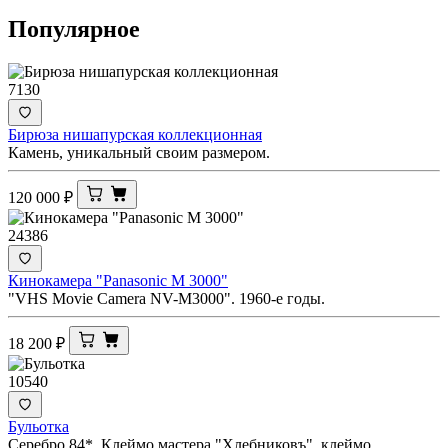
Популярное
7130
Бирюза нишапурская коллекционная
Камень, уникальный своим размером.
120 000
₽
24386
Кинокамера "Panasonic M 3000"
"VHS Movie Camera NV-M3000". 1960-е годы.
18 200
₽
10540
Бульотка
Серебро 84*. Клеймо мастера "Хлебниковъ", клеймо