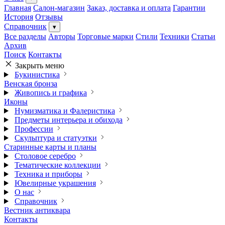
Главная
Салон-магазин
Заказ, доставка и оплата
Гарантии
История
Отзывы
Справочник
▾
Все разделы
Авторы
Торговые марки
Стили
Техники
Статьи
Архив
Поиск
Контакты
Закрыть меню
Букинистика
Венская бронза
Живопись и графика
Иконы
Нумизматика и Фалеристика
Предметы интерьера и обихода
Профессии
Скульптура и статуэтки
Старинные карты и планы
Столовое серебро
Тематические коллекции
Техника и приборы
Ювелирные украшения
О нас
Справочник
Вестник антиквара
Контакты