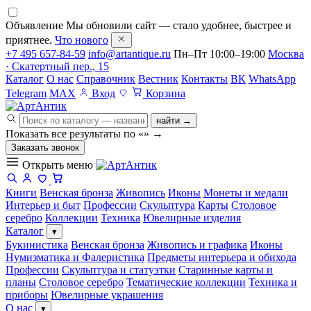
Объявление
Мы обновили сайт — стало удобнее, быстрее и
приятнее.
Что нового
+7 495 657-84-59
info@artantique.ru
Пн–Пт 10:00–19:00
Москва
· Скатертный пер., 15
Каталог
О нас
Справочник
Вестник
Контакты
ВК
WhatsApp
Telegram
MAX
Вход
Корзина
найти →
Показать все результаты по «
»
→
Заказать звонок
Открыть меню
Книги
Венская бронза
Живопись
Иконы
Монеты и медали
Интерьер и быт
Профессии
Скульптура
Карты
Столовое
серебро
Коллекции
Техника
Ювелирные изделия
Каталог
▾
Букинистика
Венская бронза
Живопись и графика
Иконы
Нумизматика и Фалеристика
Предметы интерьера и обихода
Профессии
Скульптура и статуэтки
Старинные карты и
планы
Столовое серебро
Тематические коллекции
Техника и
приборы
Ювелирные украшения
О нас
▾