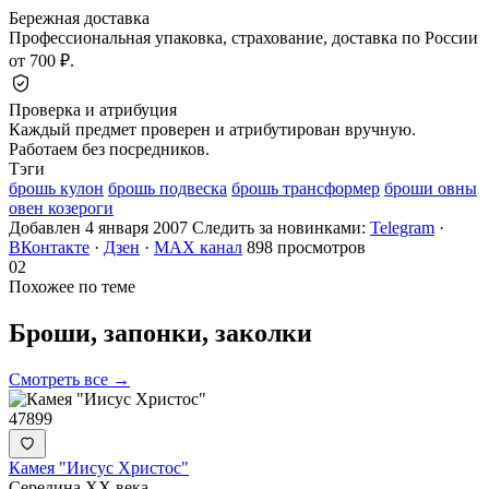
Бережная доставка
Профессиональная упаковка, страхование, доставка по России
от 700 ₽.
Проверка и атрибуция
Каждый предмет проверен и атрибутирован вручную.
Работаем без посредников.
Тэги
брошь кулон
брошь подвеска
брошь трансформер
броши овны
овен козероги
Добавлен 4 января 2007
Следить за новинками:
Telegram
·
ВКонтакте
·
Дзен
·
MAX канал
898 просмотров
02
Похожее по теме
Броши, запонки,
заколки
Смотреть все →
47899
Камея "Иисус Христос"
Середина ХХ века.