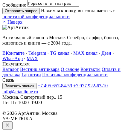
Сообщение
Нажимая кнопку, вы соглашаетесь с
Отправить запрос
политикой конфиденциальности
Наверх
Антикварный салон в Москве. Серебро, фарфор, бронза,
живопись и книги — с 2004 года.
ВКонтакте
·
Telegram
·
TG канал
·
MAX канал
·
Дзен
·
WhatsApp
·
MAX
Покупателям
Каталог
Вестник антиквара
О салоне
Контакты
Оплата и
доставка
Гарантии
Политика конфиденциальности
Связь
+7 495 657-84-59
+7 977 922-63-10
Заказать звонок
info@artantique.ru
Москва, Скатертный пер., 15
Пн–Пт 10:00–19:00
© 2026 АртАнтик. Москва.
YA·METRIKA