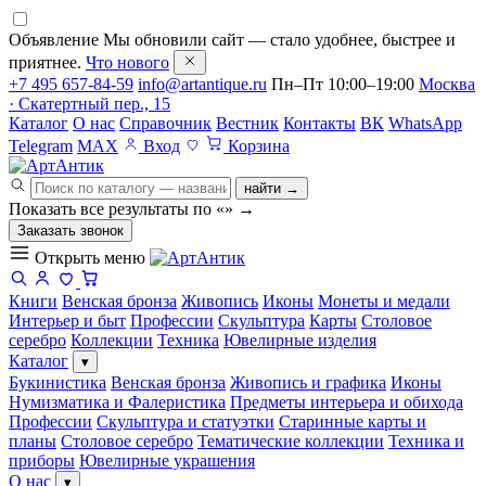
Объявление
Мы обновили сайт — стало удобнее, быстрее и
приятнее.
Что нового
+7 495 657-84-59
info@artantique.ru
Пн–Пт 10:00–19:00
Москва
· Скатертный пер., 15
Каталог
О нас
Справочник
Вестник
Контакты
ВК
WhatsApp
Telegram
MAX
Вход
Корзина
найти →
Показать все результаты по «
»
→
Заказать звонок
Открыть меню
Книги
Венская бронза
Живопись
Иконы
Монеты и медали
Интерьер и быт
Профессии
Скульптура
Карты
Столовое
серебро
Коллекции
Техника
Ювелирные изделия
Каталог
▾
Букинистика
Венская бронза
Живопись и графика
Иконы
Нумизматика и Фалеристика
Предметы интерьера и обихода
Профессии
Скульптура и статуэтки
Старинные карты и
планы
Столовое серебро
Тематические коллекции
Техника и
приборы
Ювелирные украшения
О нас
▾