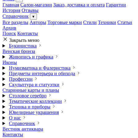
Главная
Салон-магазин
Заказ, доставка и оплата
Гарантии
История
Отзывы
Справочник
▾
Все разделы
Авторы
Торговые марки
Стили
Техники
Статьи
Архив
Поиск
Контакты
Закрыть меню
Букинистика
Венская бронза
Живопись и графика
Иконы
Нумизматика и Фалеристика
Предметы интерьера и обихода
Профессии
Скульптура и статуэтки
Старинные карты и планы
Столовое серебро
Тематические коллекции
Техника и приборы
Ювелирные украшения
О нас
Справочник
Вестник антиквара
Контакты