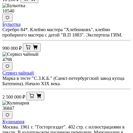
10540
Бульотка
Серебро 84*. Клеймо мастера "Хлебниковъ", клеймо
пробирного мастера с датой "В.П 1883". Экспертиза ГИМ.
990 000
₽
4798
Сервиз чайный
Марка в тесте "С.З.К.Б." (Санкт-петербургский завод купца
Батенина). Начало XIX века.
2 500 000
₽
36847
Кулинария
Москва. 1961 г. "Госторгиздат". 402 стр. с иллюстрациями в
тексте. В издательском тисненом переплете. Маргиналии в