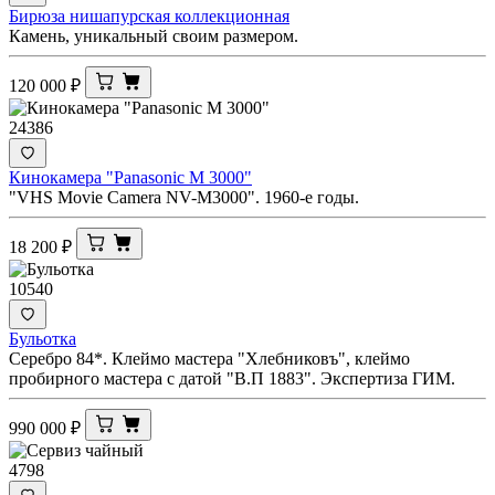
Бирюза нишапурская коллекционная
Камень, уникальный своим размером.
120 000
₽
24386
Кинокамера "Panasonic M 3000"
"VHS Movie Camera NV-M3000". 1960-е годы.
18 200
₽
10540
Бульотка
Серебро 84*. Клеймо мастера "Хлебниковъ", клеймо
пробирного мастера с датой "В.П 1883". Экспертиза ГИМ.
990 000
₽
4798