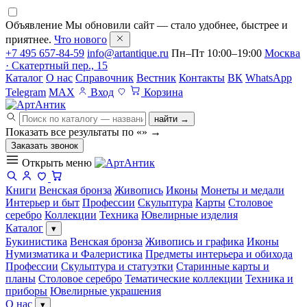
Объявление
Мы обновили сайт — стало удобнее, быстрее и
приятнее.
Что нового
+7 495 657-84-59
info@artantique.ru
Пн–Пт 10:00–19:00
Москва
· Скатертный пер., 15
Каталог
О нас
Справочник
Вестник
Контакты
ВК
WhatsApp
Telegram
MAX
Вход
Корзина
найти →
Показать все результаты по «
»
→
Заказать звонок
Открыть меню
Книги
Венская бронза
Живопись
Иконы
Монеты и медали
Интерьер и быт
Профессии
Скульптура
Карты
Столовое
серебро
Коллекции
Техника
Ювелирные изделия
Каталог
▾
Букинистика
Венская бронза
Живопись и графика
Иконы
Нумизматика и Фалеристика
Предметы интерьера и обихода
Профессии
Скульптура и статуэтки
Старинные карты и
планы
Столовое серебро
Тематические коллекции
Техника и
приборы
Ювелирные украшения
О нас
▾