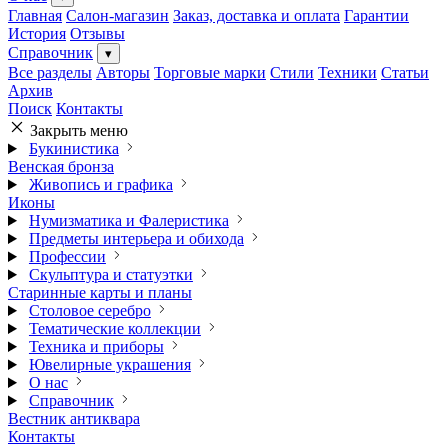
Главная
Салон-магазин
Заказ, доставка и оплата
Гарантии
История
Отзывы
Справочник
▾
Все разделы
Авторы
Торговые марки
Стили
Техники
Статьи
Архив
Поиск
Контакты
Закрыть меню
Букинистика
Венская бронза
Живопись и графика
Иконы
Нумизматика и Фалеристика
Предметы интерьера и обихода
Профессии
Скульптура и статуэтки
Старинные карты и планы
Столовое серебро
Тематические коллекции
Техника и приборы
Ювелирные украшения
О нас
Справочник
Вестник антиквара
Контакты