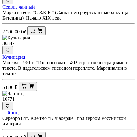
Сервиз чайный
Марка в тесте "С.З.К.Б." (Санкт-петербургский завод купца
Батенина). Начало XIX века.
2 500 000
₽
36847
Кулинария
Москва. 1961 г. "Госторгиздат". 402 стр. с иллюстрациями в
тексте. В издательском тисненом переплете. Маргиналии в
тексте.
5 800
₽
10771
Чайница
Серебро 84". Клеймо "К.Фаберже" под гербом Российской
империи