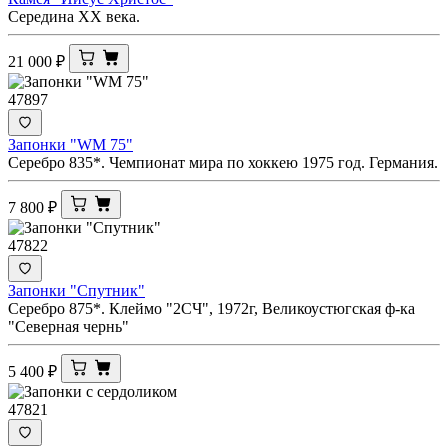
Середина ХХ века.
21 000
₽
47897
Запонки "WM 75"
Серебро 835*. Чемпионат мира по хоккею 1975 год. Германия.
7 800
₽
47822
Запонки "Спутник"
Серебро 875*. Клеймо "2СЧ", 1972г, Великоустюгская ф-ка
"Северная чернь"
5 400
₽
47821