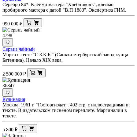
Серебро 84*. Клеймо мастера "Хлебниковъ", клеймо
пробирного мастера с датой "В.П 1883". Экспертиза ГИМ.
990 000
₽
4798
Сервиз чайный
Марка в тесте "С.З.К.Б." (Санкт-петербургский завод купца
Батенина). Начало XIX века.
2 500 000
₽
36847
Кулинария
Москва. 1961 г. "Госторгиздат". 402 стр. с иллюстрациями в
тексте. В издательском тисненом переплете. Маргиналии в
тексте.
5 800
₽