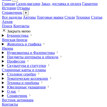
Главная
Салон-магазин
Заказ, доставка и оплата
Гарантии
История
Отзывы
Справочник
▾
Все разделы
Авторы
Торговые марки
Стили
Техники
Статьи
Архив
Поиск
Контакты
Закрыть меню
Букинистика
Венская бронза
Живопись и графика
Иконы
Нумизматика и Фалеристика
Предметы интерьера и обихода
Профессии
Скульптура и статуэтки
Старинные карты и планы
Столовое серебро
Тематические коллекции
Техника и приборы
Ювелирные украшения
О нас
Справочник
Вестник антиквара
Контакты