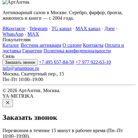
Антикварный салон в Москве. Серебро, фарфор, бронза,
живопись и книги — с 2004 года.
ВКонтакте
·
Telegram
·
TG канал
·
MAX канал
·
Дзен
·
WhatsApp
·
MAX
Покупателям
Каталог
Вестник антиквара
О салоне
Контакты
Оплата и
доставка
Гарантии
Политика конфиденциальности
Связь
+7 495 657-84-59
+7 977 922-63-10
Заказать звонок
info@artantique.ru
Москва, Скатертный пер., 15
Пн–Пт 10:00–19:00
© 2026 АртАнтик. Москва.
YA·METRIKA
Заказать
звонок
Перезвоним в течение 15 минут в рабочее время (Пн–Пт
10:00–19:00).