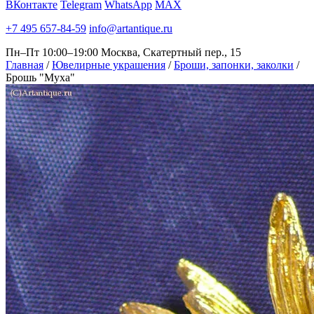
ВКонтакте
Telegram
WhatsApp
MAX
+7 495 657-84-59
info@artantique.ru
Пн–Пт 10:00–19:00
Москва, Скатертный пер., 15
Главная
/
Ювелирные украшения
/
Броши, запонки, заколки
/
Брошь "Муха"