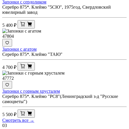
Запонки с сердоликом
Серебро 875*. Клеймо "5СЮ", 1975год, Свердловский
ювелирный завод
5 400
₽
47804
Запонки с агатом
Серебро 875*. Клеймо "ТАЮ"
4 700
₽
47772
Запонки с горным хрусталем
Серебро 875*. Клеймо "РС8"(Ленинградский з-д "Русские
самоцветы")
5 500
₽
Смотреть все →
03