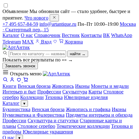
Объявление
Мы обновили сайт — стало удобнее, быстрее и
приятнее.
Что нового
+7 495 657-84-59
info@artantique.ru
Пн–Пт 10:00–19:00
Москва
· Скатертный пер., 15
Каталог
О нас
Справочник
Вестник
Контакты
ВК
WhatsApp
Telegram
MAX
Вход
Корзина
найти →
Показать все результаты по «
»
→
Заказать звонок
Открыть меню
Книги
Венская бронза
Живопись
Иконы
Монеты и медали
Интерьер и быт
Профессии
Скульптура
Карты
Столовое
серебро
Коллекции
Техника
Ювелирные изделия
Каталог
▾
Букинистика
Венская бронза
Живопись и графика
Иконы
Нумизматика и Фалеристика
Предметы интерьера и обихода
Профессии
Скульптура и статуэтки
Старинные карты и
планы
Столовое серебро
Тематические коллекции
Техника и
приборы
Ювелирные украшения
О нас
▾