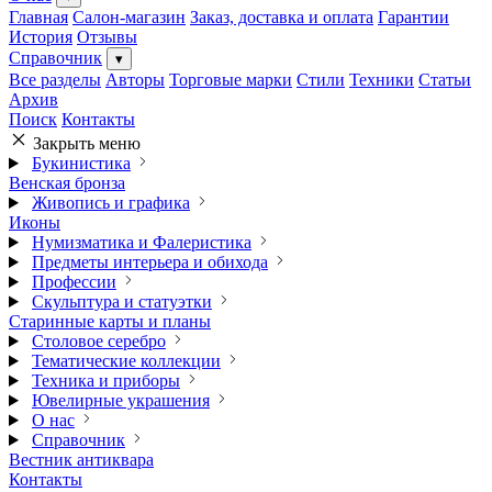
Главная
Салон-магазин
Заказ, доставка и оплата
Гарантии
История
Отзывы
Справочник
▾
Все разделы
Авторы
Торговые марки
Стили
Техники
Статьи
Архив
Поиск
Контакты
Закрыть меню
Букинистика
Венская бронза
Живопись и графика
Иконы
Нумизматика и Фалеристика
Предметы интерьера и обихода
Профессии
Скульптура и статуэтки
Старинные карты и планы
Столовое серебро
Тематические коллекции
Техника и приборы
Ювелирные украшения
О нас
Справочник
Вестник антиквара
Контакты