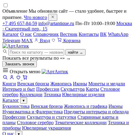
Объявление
Мы обновили сайт — стало удобнее, быстрее и
приятнее.
Что нового
+7 495 657-84-59
info@artantique.ru
Пн–Пт 10:00–19:00
Москва
· Скатертный пер., 15
Каталог
О нас
Справочник
Вестник
Контакты
ВК
WhatsApp
Telegram
MAX
Вход
Корзина
найти →
Показать все результаты по «
»
→
Заказать звонок
Открыть меню
Книги
Венская бронза
Живопись
Иконы
Монеты и медали
Интерьер и быт
Профессии
Скульптура
Карты
Столовое
серебро
Коллекции
Техника
Ювелирные изделия
Каталог
▾
Букинистика
Венская бронза
Живопись и графика
Иконы
Нумизматика и Фалеристика
Предметы интерьера и обихода
Профессии
Скульптура и статуэтки
Старинные карты и
планы
Столовое серебро
Тематические коллекции
Техника и
приборы
Ювелирные украшения
О нас
▾