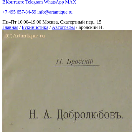
ВКонтакте
Telegram
WhatsApp
MAX
+7 495 657-84-59
info@artantique.ru
Пн–Пт 10:00–19:00
Москва, Скатертный пер., 15
Главная
/
Букинистика
/
Автографы
/
Бродский Н.