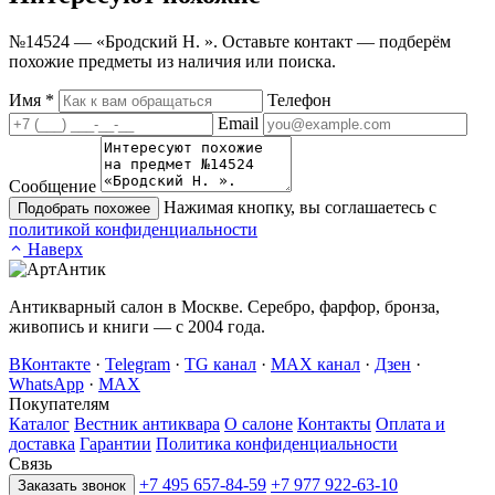
№14524 — «Бродский Н. ». Оставьте контакт — подберём
похожие предметы из наличия или поиска.
Имя
*
Телефон
Email
Сообщение
Нажимая кнопку, вы соглашаетесь с
Подобрать похожее
политикой конфиденциальности
Наверх
Антикварный салон в Москве. Серебро, фарфор, бронза,
живопись и книги — с 2004 года.
ВКонтакте
·
Telegram
·
TG канал
·
MAX канал
·
Дзен
·
WhatsApp
·
MAX
Покупателям
Каталог
Вестник антиквара
О салоне
Контакты
Оплата и
доставка
Гарантии
Политика конфиденциальности
Связь
+7 495 657-84-59
+7 977 922-63-10
Заказать звонок