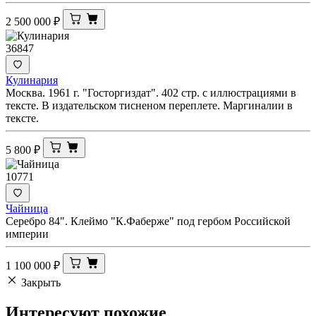
2 500 000
₽
36847
Кулинария
Москва. 1961 г. "Госторгиздат". 402 стр. с иллюстрациями в
тексте. В издательском тисненом переплете. Маргиналии в
тексте.
5 800
₽
10771
Чайница
Серебро 84". Клеймо "К.Фаберже" под гербом Российской
империи
1 100 000
₽
Закрыть
Интересуют
похожие