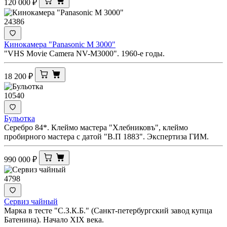
120 000
₽
24386
Кинокамера "Panasonic M 3000"
"VHS Movie Camera NV-M3000". 1960-е годы.
18 200
₽
10540
Бульотка
Серебро 84*. Клеймо мастера "Хлебниковъ", клеймо
пробирного мастера с датой "В.П 1883". Экспертиза ГИМ.
990 000
₽
4798
Сервиз чайный
Марка в тесте "С.З.К.Б." (Санкт-петербургский завод купца
Батенина). Начало XIX века.