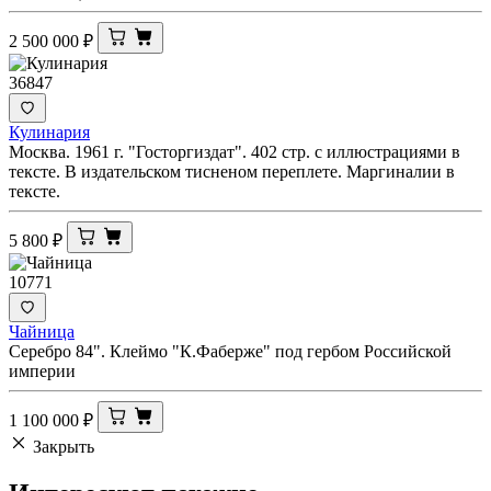
2 500 000
₽
36847
Кулинария
Москва. 1961 г. "Госторгиздат". 402 стр. с иллюстрациями в
тексте. В издательском тисненом переплете. Маргиналии в
тексте.
5 800
₽
10771
Чайница
Серебро 84". Клеймо "К.Фаберже" под гербом Российской
империи
1 100 000
₽
Закрыть