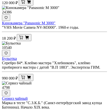
120 000
₽
24386
Кинокамера "Panasonic M 3000"
"VHS Movie Camera NV-M3000". 1960-е годы.
18 200
₽
10540
Бульотка
Серебро 84*. Клеймо мастера "Хлебниковъ", клеймо
пробирного мастера с датой "В.П 1883". Экспертиза ГИМ.
990 000
₽
4798
Сервиз чайный
Марка в тесте "С.З.К.Б." (Санкт-петербургский завод купца
Батенина). Начало XIX века.