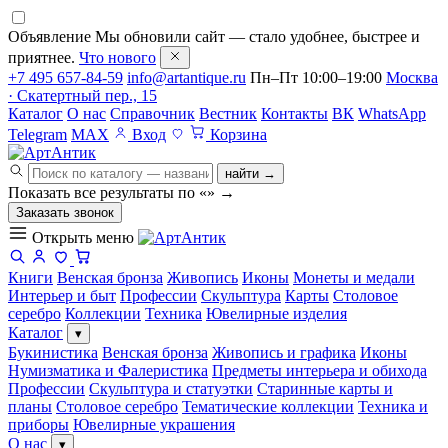
Объявление
Мы обновили сайт — стало удобнее, быстрее и
приятнее.
Что нового
+7 495 657-84-59
info@artantique.ru
Пн–Пт 10:00–19:00
Москва
· Скатертный пер., 15
Каталог
О нас
Справочник
Вестник
Контакты
ВК
WhatsApp
Telegram
MAX
Вход
Корзина
найти →
Показать все результаты по «
»
→
Заказать звонок
Открыть меню
Книги
Венская бронза
Живопись
Иконы
Монеты и медали
Интерьер и быт
Профессии
Скульптура
Карты
Столовое
серебро
Коллекции
Техника
Ювелирные изделия
Каталог
▾
Букинистика
Венская бронза
Живопись и графика
Иконы
Нумизматика и Фалеристика
Предметы интерьера и обихода
Профессии
Скульптура и статуэтки
Старинные карты и
планы
Столовое серебро
Тематические коллекции
Техника и
приборы
Ювелирные украшения
О нас
▾