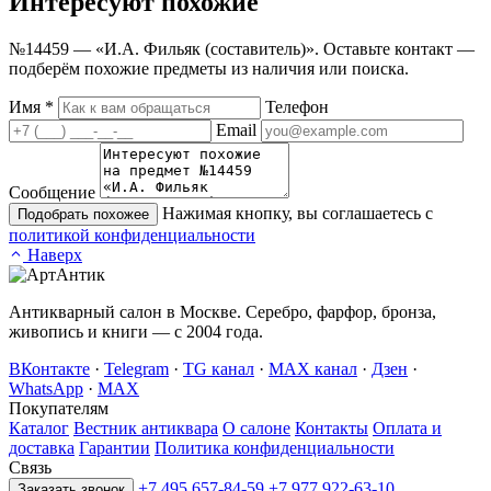
Интересуют
похожие
№14459 — «И.А. Фильяк (составитель)». Оставьте контакт —
подберём похожие предметы из наличия или поиска.
Имя
*
Телефон
Email
Сообщение
Нажимая кнопку, вы соглашаетесь с
Подобрать похожее
политикой конфиденциальности
Наверх
Антикварный салон в Москве. Серебро, фарфор, бронза,
живопись и книги — с 2004 года.
ВКонтакте
·
Telegram
·
TG канал
·
MAX канал
·
Дзен
·
WhatsApp
·
MAX
Покупателям
Каталог
Вестник антиквара
О салоне
Контакты
Оплата и
доставка
Гарантии
Политика конфиденциальности
Связь
+7 495 657-84-59
+7 977 922-63-10
Заказать звонок