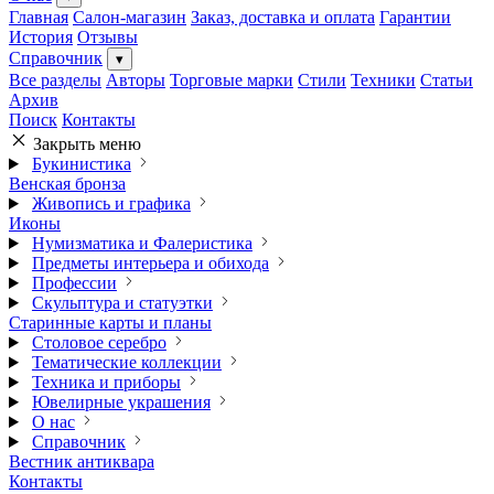
Главная
Салон-магазин
Заказ, доставка и оплата
Гарантии
История
Отзывы
Справочник
▾
Все разделы
Авторы
Торговые марки
Стили
Техники
Статьи
Архив
Поиск
Контакты
Закрыть меню
Букинистика
Венская бронза
Живопись и графика
Иконы
Нумизматика и Фалеристика
Предметы интерьера и обихода
Профессии
Скульптура и статуэтки
Старинные карты и планы
Столовое серебро
Тематические коллекции
Техника и приборы
Ювелирные украшения
О нас
Справочник
Вестник антиквара
Контакты