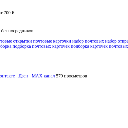
т 700 ₽.
без посредников.
товые открытки
почтовые карточки
набор почтовых
набор откр
дборка
подборка почтовых
карточек подборка
карточек почтовых
онтакте
·
Дзен
·
MAX канал
579 просмотров