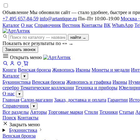
Объявление
Мы обновили сайт — стало удобнее, быстрее и при
+7 495 657-84-59
info@artantique.ru
Пн–Пт 10:00–19:00
Москва ·
Каталог
О нас
Справочник
Вестник
Контакты
ВК
WhatsApp
Te
найти →
Показать все результаты по «
»
→
Заказать звонок
Открыть меню
Книги
Венская бронза
Живопись
Иконы
Монеты и медали
Инт
Каталог
▾
Букинистика
Венская бронза
Живопись и графика
Иконы
Нуми
серебро
Тематические коллекции
Техника и приборы
Ювелирн
О нас
▾
Главная
Салон-магазин
Заказ, доставка и оплата
Гарантии
Исто
Справочник
▾
Все разделы
Авторы
Торговые марки
Стили
Техники
Статьи
А
Поиск
Контакты
Закрыть меню
Букинистика
Венская бронза