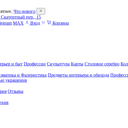
ятнее.
Что нового
 Скатертный пер., 15
legram
MAX
Вход
Корзина
ерьер и быт
Профессии
Скульптура
Карты
Столовое серебро
Кол
зматика и Фалеристика
Предметы интерьера и обихода
Професс
ые украшения
рия
Отзывы
рхив