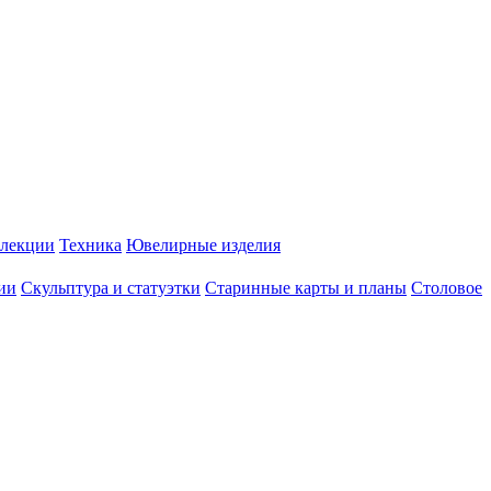
лекции
Техника
Ювелирные изделия
ии
Скульптура и статуэтки
Старинные карты и планы
Столовое