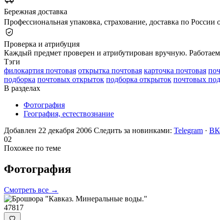
Бережная доставка
Профессиональная упаковка, страхование, доставка по России о
Проверка и атрибуция
Каждый предмет проверен и атрибутирован вручную. Работаем 
Тэги
филокартия почтовая
открытка почтовая
карточка почтовая
поч
подборка
почтовых открыток
подборка открыток
почтовых по
В разделах
Фотография
География, естествознание
Добавлен 22 декабря 2006
Следить за новинками:
Telegram
·
ВК
02
Похожее по теме
Фотография
Смотреть все →
47817