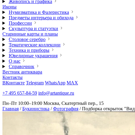
Живопись и графика
Иконы
Нумизматика и Фалеристика
Предметы интерьера и обихода
Профессии
Скульптура и статуэтки
Старинные карты и планы
Столовое серебро
Тематические коллекции
Техника и приборы
Ювелирные украшения
О нас
Справочник
Вестник антиквара
Контакты
ВКонтакте
Telegram
WhatsApp
MAX
+7 495 657-84-59
info@artantique.ru
Пн–Пт 10:00–19:00
Москва, Скатертный пер., 15
Главная
/
Букинистика
/
Фотография
/
Подборка открыток "Вид