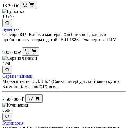
18 200
₽
10540
Бульотка
Серебро 84*. Клеймо мастера "Хлебниковъ", клеймо
пробирного мастера с датой "В.П 1883". Экспертиза ГИМ.
990 000
₽
4798
Сервиз чайный
Марка в тесте "С.З.К.Б." (Санкт-петербургский завод купца
Батенина). Начало XIX века.
2 500 000
₽
36847
Кулинария