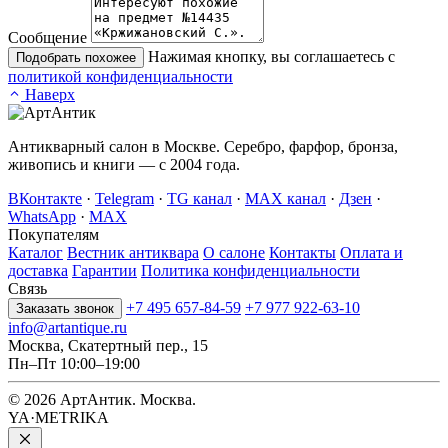
Сообщение
Нажимая кнопку, вы соглашаетесь с
Подобрать похожее
политикой конфиденциальности
Наверх
Антикварный салон в Москве. Серебро, фарфор, бронза,
живопись и книги — с 2004 года.
ВКонтакте
·
Telegram
·
TG канал
·
MAX канал
·
Дзен
·
WhatsApp
·
MAX
Покупателям
Каталог
Вестник антиквара
О салоне
Контакты
Оплата и
доставка
Гарантии
Политика конфиденциальности
Связь
+7 495 657-84-59
+7 977 922-63-10
Заказать звонок
info@artantique.ru
Москва, Скатертный пер., 15
Пн–Пт 10:00–19:00
© 2026 АртАнтик. Москва.
YA·METRIKA