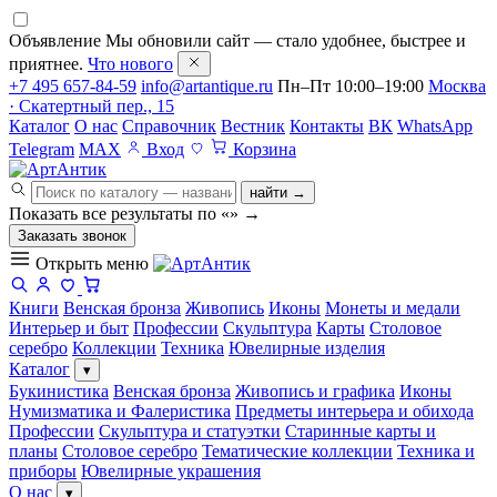
Объявление
Мы обновили сайт — стало удобнее, быстрее и
приятнее.
Что нового
+7 495 657-84-59
info@artantique.ru
Пн–Пт 10:00–19:00
Москва
· Скатертный пер., 15
Каталог
О нас
Справочник
Вестник
Контакты
ВК
WhatsApp
Telegram
MAX
Вход
Корзина
найти →
Показать все результаты по «
»
→
Заказать звонок
Открыть меню
Книги
Венская бронза
Живопись
Иконы
Монеты и медали
Интерьер и быт
Профессии
Скульптура
Карты
Столовое
серебро
Коллекции
Техника
Ювелирные изделия
Каталог
▾
Букинистика
Венская бронза
Живопись и графика
Иконы
Нумизматика и Фалеристика
Предметы интерьера и обихода
Профессии
Скульптура и статуэтки
Старинные карты и
планы
Столовое серебро
Тематические коллекции
Техника и
приборы
Ювелирные украшения
О нас
▾