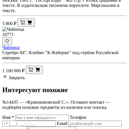
Москва. 1961 г. "Госторгиздат". 402 стр. с иллюстрациями в
тексте. В издательском тисненом переплете. Маргиналии в
тексте.
5 800
₽
10771
Чайница
Серебро 84". Клеймо "К.Фаберже" под гербом Российской
империи
1 100 000
₽
Закрыть
Интересуют
похожие
№14435 — «Кржижановский С.». Оставьте контакт —
подберём похожие предметы из наличия или поиска.
Имя
*
Телефон
Email