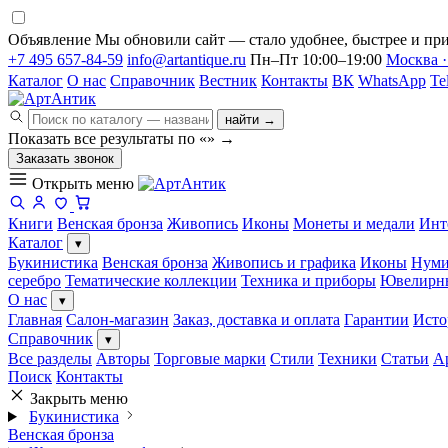
Объявление
Мы обновили сайт — стало удобнее, быстрее и при
+7 495 657-84-59
info@artantique.ru
Пн–Пт 10:00–19:00
Москва ·
Каталог
О нас
Справочник
Вестник
Контакты
ВК
WhatsApp
Te
найти →
Показать все результаты по «
»
→
Заказать звонок
Открыть меню
Книги
Венская бронза
Живопись
Иконы
Монеты и медали
Инт
Каталог
▾
Букинистика
Венская бронза
Живопись и графика
Иконы
Нуми
серебро
Тематические коллекции
Техника и приборы
Ювелирн
О нас
▾
Главная
Салон-магазин
Заказ, доставка и оплата
Гарантии
Исто
Справочник
▾
Все разделы
Авторы
Торговые марки
Стили
Техники
Статьи
А
Поиск
Контакты
Закрыть меню
Букинистика
Венская бронза