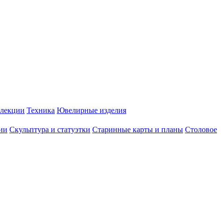
лекции
Техника
Ювелирные изделия
ии
Скульптура и статуэтки
Старинные карты и планы
Столовое