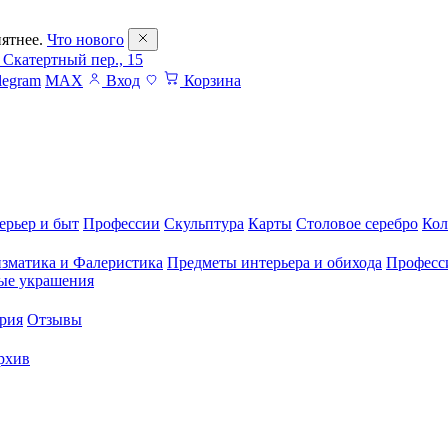
ятнее.
Что нового
 Скатертный пер., 15
legram
MAX
Вход
Корзина
ерьер и быт
Профессии
Скульптура
Карты
Столовое серебро
Кол
зматика и Фалеристика
Предметы интерьера и обихода
Професс
ые украшения
рия
Отзывы
рхив