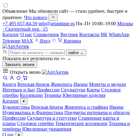
Объявление
Мы обновили сайт — стало удобнее, быстрее и
приятнее.
Что нового
+7 495 657-84-59
info@artantique.ru
Пн–Пт 10:00–19:00
Москва
· Скатертный пер., 15
Каталог
О нас
Справочник
Вестник
Контакты
ВК
WhatsApp
Telegram
MAX
Вход
Корзина
найти →
Показать все результаты по «
»
→
Заказать звонок
Открыть меню
Книги
Венская бронза
Живопись
Иконы
Монеты и медали
Интерьер и быт
Профессии
Скульптура
Карты
Столовое
серебро
Коллекции
Техника
Ювелирные изделия
Каталог
▾
Букинистика
Венская бронза
Живопись и графика
Иконы
Нумизматика и Фалеристика
Предметы интерьера и обихода
Профессии
Скульптура и статуэтки
Старинные карты и
планы
Столовое серебро
Тематические коллекции
Техника и
приборы
Ювелирные украшения
О нас
▾