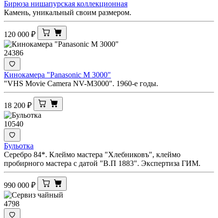
Бирюза нишапурская коллекционная
Камень, уникальный своим размером.
120 000
₽
24386
Кинокамера "Panasonic M 3000"
"VHS Movie Camera NV-M3000". 1960-е годы.
18 200
₽
10540
Бульотка
Серебро 84*. Клеймо мастера "Хлебниковъ", клеймо
пробирного мастера с датой "В.П 1883". Экспертиза ГИМ.
990 000
₽
4798