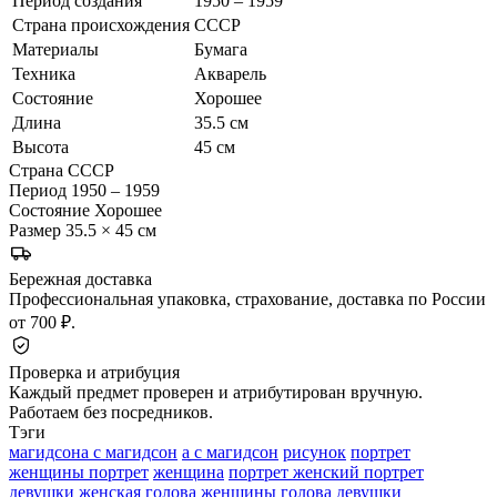
Период создания
1950 – 1959
Страна происхождения
СССР
Материалы
Бумага
Техника
Акварель
Состояние
Хорошее
Длина
35.5 см
Высота
45 см
Страна
СССР
Период
1950 – 1959
Состояние
Хорошее
Размер
35.5 × 45 см
Бережная доставка
Профессиональная упаковка, страхование, доставка по России
от 700 ₽.
Проверка и атрибуция
Каждый предмет проверен и атрибутирован вручную.
Работаем без посредников.
Тэги
магидсона с магидсон
а с магидсон
рисунок
портрет
женщины портрет
женщина
портрет женский портрет
девушки женская
голова женщины
голова девушки