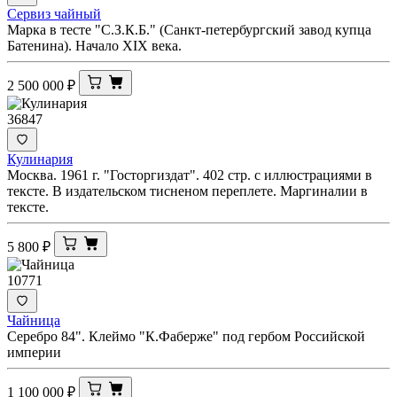
Сервиз чайный
Марка в тесте "С.З.К.Б." (Санкт-петербургский завод купца
Батенина). Начало XIX века.
2 500 000
₽
36847
Кулинария
Москва. 1961 г. "Госторгиздат". 402 стр. с иллюстрациями в
тексте. В издательском тисненом переплете. Маргиналии в
тексте.
5 800
₽
10771
Чайница
Серебро 84". Клеймо "К.Фаберже" под гербом Российской
империи
1 100 000
₽