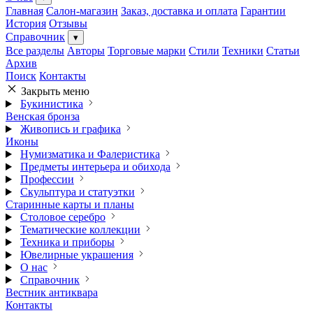
Главная
Салон-магазин
Заказ, доставка и оплата
Гарантии
История
Отзывы
Справочник
▾
Все разделы
Авторы
Торговые марки
Стили
Техники
Статьи
Архив
Поиск
Контакты
Закрыть меню
Букинистика
Венская бронза
Живопись и графика
Иконы
Нумизматика и Фалеристика
Предметы интерьера и обихода
Профессии
Скульптура и статуэтки
Старинные карты и планы
Столовое серебро
Тематические коллекции
Техника и приборы
Ювелирные украшения
О нас
Справочник
Вестник антиквара
Контакты