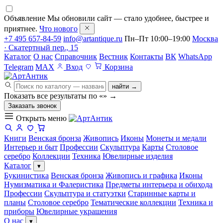
Объявление
Мы обновили сайт — стало удобнее, быстрее и
приятнее.
Что нового
+7 495 657-84-59
info@artantique.ru
Пн–Пт 10:00–19:00
Москва
· Скатертный пер., 15
Каталог
О нас
Справочник
Вестник
Контакты
ВК
WhatsApp
Telegram
MAX
Вход
Корзина
найти →
Показать все результаты по «
»
→
Заказать звонок
Открыть меню
Книги
Венская бронза
Живопись
Иконы
Монеты и медали
Интерьер и быт
Профессии
Скульптура
Карты
Столовое
серебро
Коллекции
Техника
Ювелирные изделия
Каталог
▾
Букинистика
Венская бронза
Живопись и графика
Иконы
Нумизматика и Фалеристика
Предметы интерьера и обихода
Профессии
Скульптура и статуэтки
Старинные карты и
планы
Столовое серебро
Тематические коллекции
Техника и
приборы
Ювелирные украшения
О нас
▾