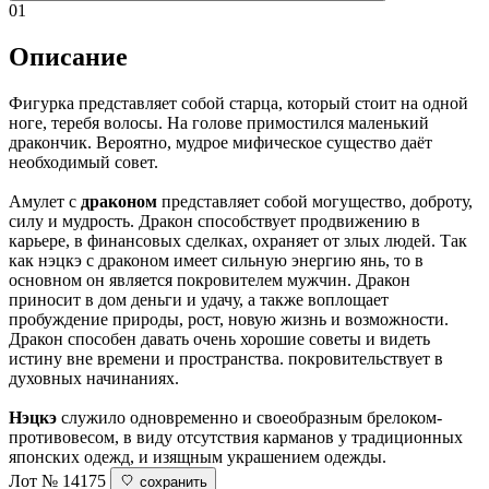
01
Описание
Фигурка представляет собой старца, который стоит на одной
ноге, теребя волосы. На голове примостился маленький
дракончик. Вероятно, мудрое мифическое существо даёт
необходимый совет.
Амулет с
драконом
представляет собой могущество, доброту,
силу и мудрость. Дракон способствует продвижению в
карьере, в финансовых сделках, охраняет от злых людей. Так
как нэцкэ с драконом имеет сильную энергию янь, то в
основном он является покровителем мужчин. Дракон
приносит в дом деньги и удачу, а также воплощает
пробуждение природы, рост, новую жизнь и возможности.
Дракон способен давать очень хорошие советы и видеть
истину вне времени и пространства. покровительствует в
духовных начинаниях.
Нэцкэ
служило одновременно и своеобразным брелоком-
противовесом, в виду отсутствия карманов у традиционных
японских одежд, и изящным украшением одежды.
Лот № 14175
сохранить