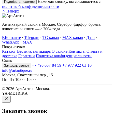
Нажимая кнопку, вы соглашаетесь с
Подобрать похожее
политикой конфиденциальности
Наверх
Антикварный салон в Москве. Серебро, фарфор, бронза,
живопись и книги — с 2004 года.
ВКонтакте
·
Telegram
·
TG канал
·
MAX канал
·
Дзен
·
WhatsApp
·
MAX
Покупателям
Каталог
Вестник антиквара
О салоне
Контакты
Оплата и
доставка
Гарантии
Политика конфиденциальности
Связь
+7 495 657-84-59
+7 977 922-63-10
Заказать звонок
info@artantique.ru
Москва, Скатертный пер., 15
Пн–Пт 10:00–19:00
© 2026 АртАнтик. Москва.
YA·METRIKA
Заказать
звонок