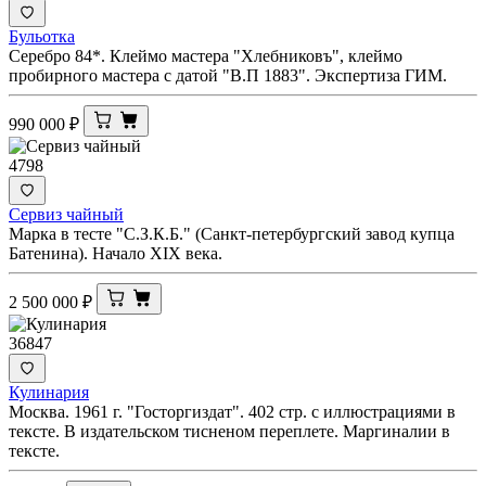
Бульотка
Серебро 84*. Клеймо мастера "Хлебниковъ", клеймо
пробирного мастера с датой "В.П 1883". Экспертиза ГИМ.
990 000
₽
4798
Сервиз чайный
Марка в тесте "С.З.К.Б." (Санкт-петербургский завод купца
Батенина). Начало XIX века.
2 500 000
₽
36847
Кулинария
Москва. 1961 г. "Госторгиздат". 402 стр. с иллюстрациями в
тексте. В издательском тисненом переплете. Маргиналии в
тексте.