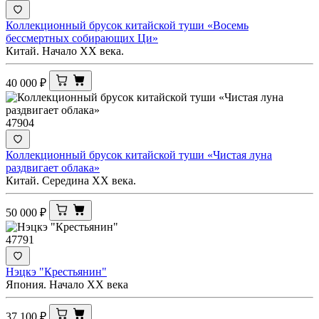
Коллекционный брусок китайской туши «Восемь
бессмертных собирающих Ци»
Китай. Начало XX века.
40 000
₽
47904
Коллекционный брусок китайской туши «Чистая луна
раздвигает облака»
Китай. Середина ХХ века.
50 000
₽
47791
Нэцкэ "Крестьянин"
Япония. Начало XX века
37 100
₽