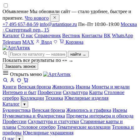
Объявление
Мы обновили сайт — стало удобнее, быстрее и
приятнее.
Что нового
+7 495 657-84-59
info@artantique.ru
Пн–Пт 10:00–19:00
Москва
· Скатертный пер., 15
Каталог
О нас
Справочник
Вестник
Контакты
ВК
WhatsApp
Telegram
MAX
Вход
Корзина
найти →
Показать все результаты по «
»
→
Заказать звонок
Открыть меню
Книги
Венская бронза
Живопись
Иконы
Монеты и медали
Интерьер и быт
Профессии
Скульптура
Карты
Столовое
серебро
Коллекции
Техника
Ювелирные изделия
Каталог
▾
Букинистика
Венская бронза
Живопись и графика
Иконы
Нумизматика и Фалеристика
Предметы интерьера и обихода
Профессии
Скульптура и статуэтки
Старинные карты и
планы
Столовое серебро
Тематические коллекции
Техника и
приборы
Ювелирные украшения
О нас
▾