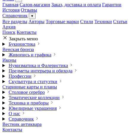
Главная
Салон-магазин
Заказ, доставка и оплата
Гарантии
История
Отзывы
Справочник
▾
Все разделы
Авторы
Торговые марки
Стили
Техники
Статьи
Архив
Поиск
Контакты
Закрыть меню
Букинистика
Венская бронза
Живопись и графика
Иконы
Нумизматика и Фалеристика
Предметы интерьера и обихода
Профессии
Скульптура и статуэтки
Старинные карты и планы
Столовое серебро
Тематические коллекции
Техника и приборы
Ювелирные украшения
О нас
Справочник
Вестник антиквара
Контакты