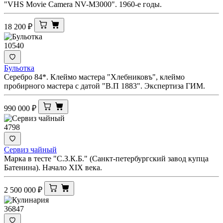
"VHS Movie Camera NV-M3000". 1960-е годы.
18 200
₽
10540
Бульотка
Серебро 84*. Клеймо мастера "Хлебниковъ", клеймо
пробирного мастера с датой "В.П 1883". Экспертиза ГИМ.
990 000
₽
4798
Сервиз чайный
Марка в тесте "С.З.К.Б." (Санкт-петербургский завод купца
Батенина). Начало XIX века.
2 500 000
₽
36847