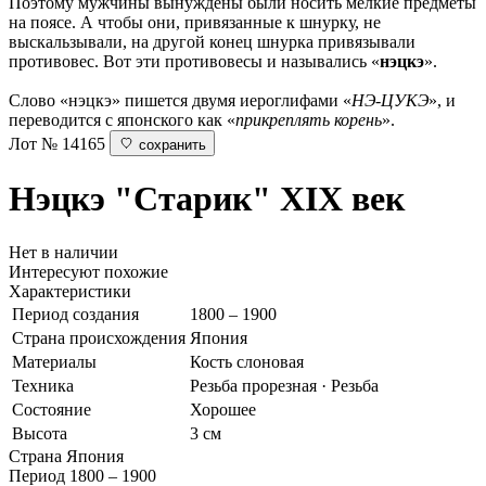
Поэтому мужчины вынуждены были носить мелкие предметы
на поясе. А чтобы они, привязанные к шнурку, не
выскальзывали, на другой конец шнурка привязывали
противовес. Вот эти противовесы и назывались «
нэцкэ
».
Слово «нэцкэ» пишется двумя иероглифами «
НЭ-ЦУКЭ
», и
переводится с японского как «
прикреплять корень
».
Лот № 14165
сохранить
Нэцкэ "Старик"
XIX век
Нет в наличии
Интересуют похожие
Характеристики
Период создания
1800 – 1900
Страна происхождения
Япония
Материалы
Кость слоновая
Техника
Резьба прорезная · Резьба
Состояние
Хорошее
Высота
3 см
Страна
Япония
Период
1800 – 1900