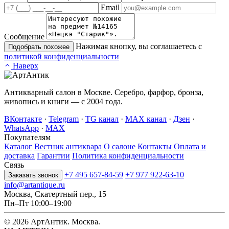
Email
Сообщение
Нажимая кнопку, вы соглашаетесь с
Подобрать похожее
политикой конфиденциальности
Наверх
Антикварный салон в Москве. Серебро, фарфор, бронза,
живопись и книги — с 2004 года.
ВКонтакте
·
Telegram
·
TG канал
·
MAX канал
·
Дзен
·
WhatsApp
·
MAX
Покупателям
Каталог
Вестник антиквара
О салоне
Контакты
Оплата и
доставка
Гарантии
Политика конфиденциальности
Связь
+7 495 657-84-59
+7 977 922-63-10
Заказать звонок
info@artantique.ru
Москва, Скатертный пер., 15
Пн–Пт 10:00–19:00
© 2026 АртАнтик. Москва.