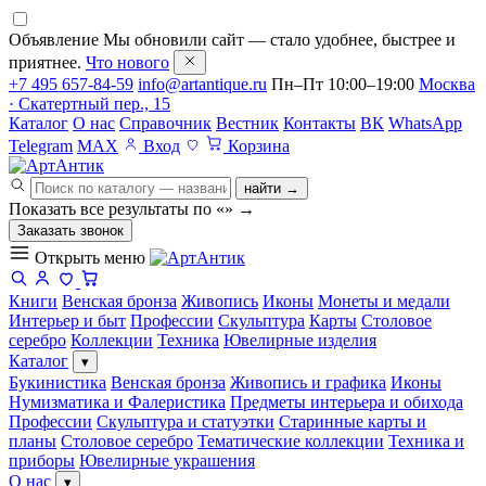
Объявление
Мы обновили сайт — стало удобнее, быстрее и
приятнее.
Что нового
+7 495 657-84-59
info@artantique.ru
Пн–Пт 10:00–19:00
Москва
· Скатертный пер., 15
Каталог
О нас
Справочник
Вестник
Контакты
ВК
WhatsApp
Telegram
MAX
Вход
Корзина
найти →
Показать все результаты по «
»
→
Заказать звонок
Открыть меню
Книги
Венская бронза
Живопись
Иконы
Монеты и медали
Интерьер и быт
Профессии
Скульптура
Карты
Столовое
серебро
Коллекции
Техника
Ювелирные изделия
Каталог
▾
Букинистика
Венская бронза
Живопись и графика
Иконы
Нумизматика и Фалеристика
Предметы интерьера и обихода
Профессии
Скульптура и статуэтки
Старинные карты и
планы
Столовое серебро
Тематические коллекции
Техника и
приборы
Ювелирные украшения
О нас
▾