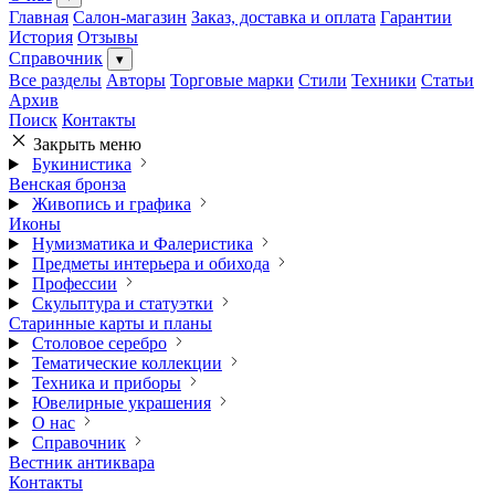
Главная
Салон-магазин
Заказ, доставка и оплата
Гарантии
История
Отзывы
Справочник
▾
Все разделы
Авторы
Торговые марки
Стили
Техники
Статьи
Архив
Поиск
Контакты
Закрыть меню
Букинистика
Венская бронза
Живопись и графика
Иконы
Нумизматика и Фалеристика
Предметы интерьера и обихода
Профессии
Скульптура и статуэтки
Старинные карты и планы
Столовое серебро
Тематические коллекции
Техника и приборы
Ювелирные украшения
О нас
Справочник
Вестник антиквара
Контакты