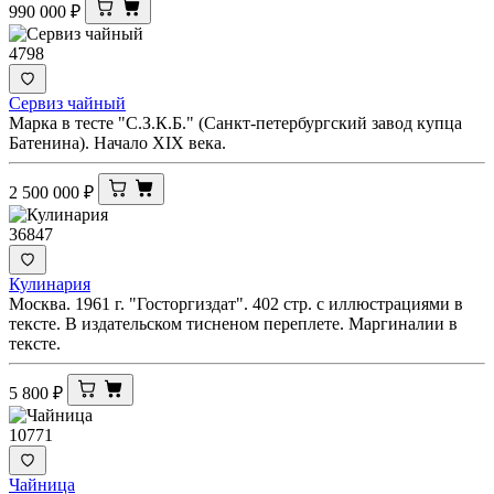
990 000
₽
4798
Сервиз чайный
Марка в тесте "С.З.К.Б." (Санкт-петербургский завод купца
Батенина). Начало XIX века.
2 500 000
₽
36847
Кулинария
Москва. 1961 г. "Госторгиздат". 402 стр. с иллюстрациями в
тексте. В издательском тисненом переплете. Маргиналии в
тексте.
5 800
₽
10771
Чайница