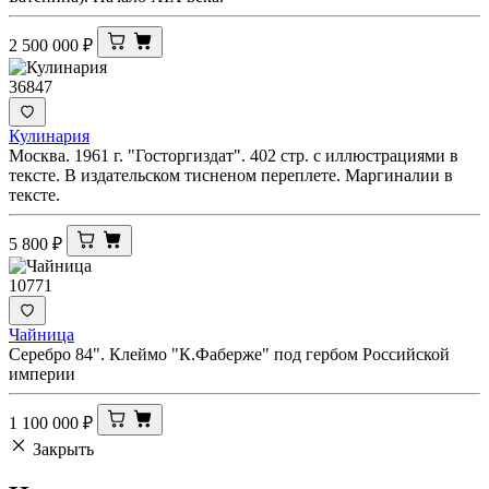
2 500 000
₽
36847
Кулинария
Москва. 1961 г. "Госторгиздат". 402 стр. с иллюстрациями в
тексте. В издательском тисненом переплете. Маргиналии в
тексте.
5 800
₽
10771
Чайница
Серебро 84". Клеймо "К.Фаберже" под гербом Российской
империи
1 100 000
₽
Закрыть