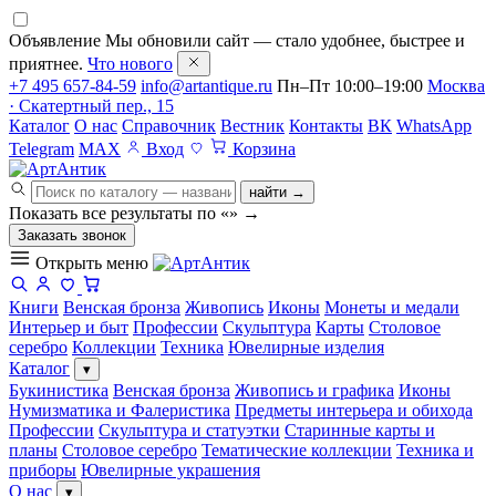
Объявление
Мы обновили сайт — стало удобнее, быстрее и
приятнее.
Что нового
+7 495 657-84-59
info@artantique.ru
Пн–Пт 10:00–19:00
Москва
· Скатертный пер., 15
Каталог
О нас
Справочник
Вестник
Контакты
ВК
WhatsApp
Telegram
MAX
Вход
Корзина
найти →
Показать все результаты по «
»
→
Заказать звонок
Открыть меню
Книги
Венская бронза
Живопись
Иконы
Монеты и медали
Интерьер и быт
Профессии
Скульптура
Карты
Столовое
серебро
Коллекции
Техника
Ювелирные изделия
Каталог
▾
Букинистика
Венская бронза
Живопись и графика
Иконы
Нумизматика и Фалеристика
Предметы интерьера и обихода
Профессии
Скульптура и статуэтки
Старинные карты и
планы
Столовое серебро
Тематические коллекции
Техника и
приборы
Ювелирные украшения
О нас
▾