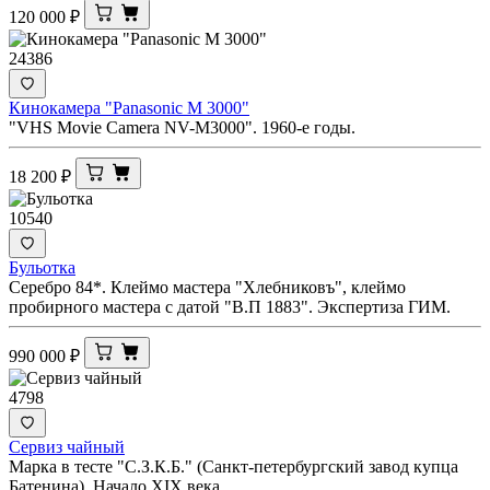
120 000
₽
24386
Кинокамера "Panasonic M 3000"
"VHS Movie Camera NV-M3000". 1960-е годы.
18 200
₽
10540
Бульотка
Серебро 84*. Клеймо мастера "Хлебниковъ", клеймо
пробирного мастера с датой "В.П 1883". Экспертиза ГИМ.
990 000
₽
4798
Сервиз чайный
Марка в тесте "С.З.К.Б." (Санкт-петербургский завод купца
Батенина). Начало XIX века.