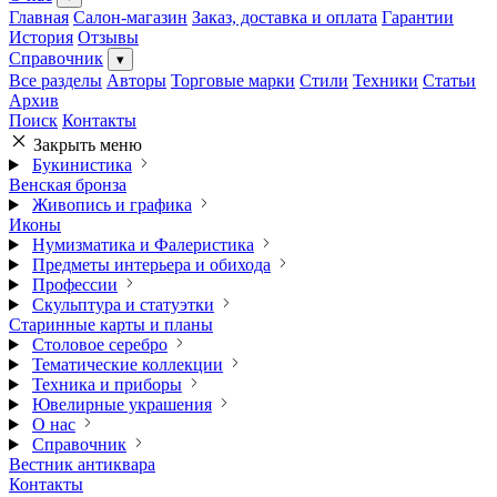
Главная
Салон-магазин
Заказ, доставка и оплата
Гарантии
История
Отзывы
Справочник
▾
Все разделы
Авторы
Торговые марки
Стили
Техники
Статьи
Архив
Поиск
Контакты
Закрыть меню
Букинистика
Венская бронза
Живопись и графика
Иконы
Нумизматика и Фалеристика
Предметы интерьера и обихода
Профессии
Скульптура и статуэтки
Старинные карты и планы
Столовое серебро
Тематические коллекции
Техника и приборы
Ювелирные украшения
О нас
Справочник
Вестник антиквара
Контакты