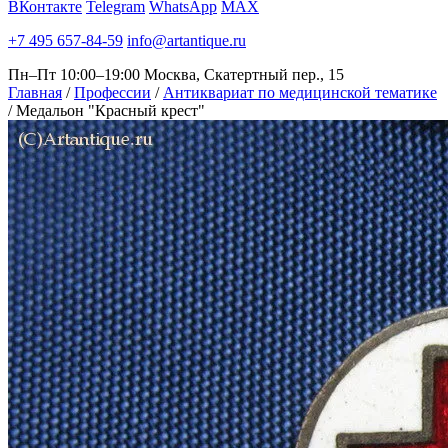
ВКонтакте
Telegram
WhatsApp
MAX
+7 495 657-84-59
info@artantique.ru
Пн–Пт 10:00–19:00
Москва, Скатертный пер., 15
Главная
/
Профессии
/
Антиквариат по медицинской тематике
/
Медальон "Красный крест"