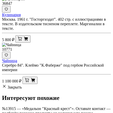
36847
Кулинария
Москва. 1961 г. "Госторгиздат". 402 стр. с иллюстрациями в
тексте. В издательском тисненом переплете. Маргиналии в
тексте.
5 800
₽
10771
Чайница
Серебро 84". Клеймо "К.Фаберже" под гербом Российской
империи
1 100 000
₽
Закрыть
Интересуют
похожие
№13915 — «Медальон "Красный крест"». Оставьте контакт —