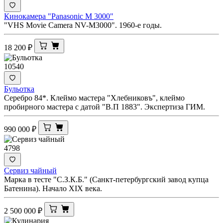
Кинокамера "Panasonic M 3000"
"VHS Movie Camera NV-M3000". 1960-е годы.
18 200
₽
10540
Бульотка
Серебро 84*. Клеймо мастера "Хлебниковъ", клеймо
пробирного мастера с датой "В.П 1883". Экспертиза ГИМ.
990 000
₽
4798
Сервиз чайный
Марка в тесте "С.З.К.Б." (Санкт-петербургский завод купца
Батенина). Начало XIX века.
2 500 000
₽