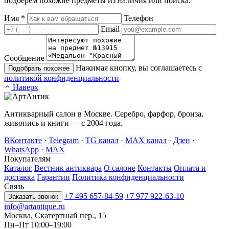
подберём похожие предметы из наличия или поиска.
Имя
*
Телефон
Email
Сообщение
Нажимая кнопку, вы соглашаетесь с
Подобрать похожее
политикой конфиденциальности
Наверх
Антикварный салон в Москве. Серебро, фарфор, бронза,
живопись и книги — с 2004 года.
ВКонтакте
·
Telegram
·
TG канал
·
MAX канал
·
Дзен
·
WhatsApp
·
MAX
Покупателям
Каталог
Вестник антиквара
О салоне
Контакты
Оплата и
доставка
Гарантии
Политика конфиденциальности
Связь
+7 495 657-84-59
+7 977 922-63-10
Заказать звонок
info@artantique.ru
Москва, Скатертный пер., 15
Пн–Пт 10:00–19:00