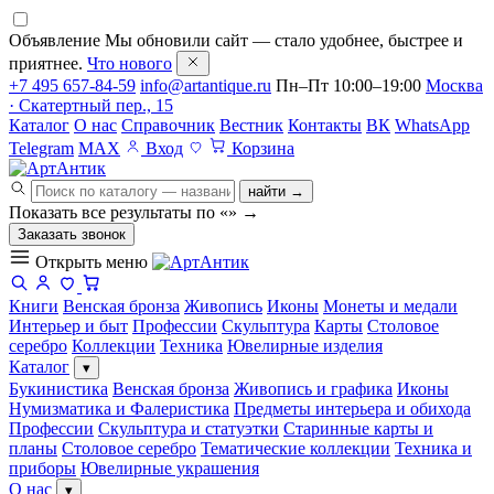
Объявление
Мы обновили сайт — стало удобнее, быстрее и
приятнее.
Что нового
+7 495 657-84-59
info@artantique.ru
Пн–Пт 10:00–19:00
Москва
· Скатертный пер., 15
Каталог
О нас
Справочник
Вестник
Контакты
ВК
WhatsApp
Telegram
MAX
Вход
Корзина
найти →
Показать все результаты по «
»
→
Заказать звонок
Открыть меню
Книги
Венская бронза
Живопись
Иконы
Монеты и медали
Интерьер и быт
Профессии
Скульптура
Карты
Столовое
серебро
Коллекции
Техника
Ювелирные изделия
Каталог
▾
Букинистика
Венская бронза
Живопись и графика
Иконы
Нумизматика и Фалеристика
Предметы интерьера и обихода
Профессии
Скульптура и статуэтки
Старинные карты и
планы
Столовое серебро
Тематические коллекции
Техника и
приборы
Ювелирные украшения
О нас
▾