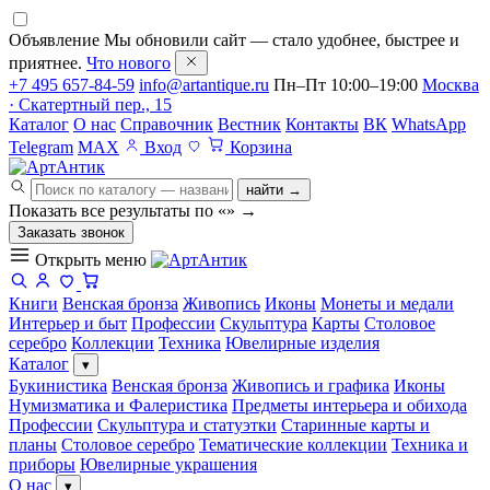
Объявление
Мы обновили сайт — стало удобнее, быстрее и
приятнее.
Что нового
+7 495 657-84-59
info@artantique.ru
Пн–Пт 10:00–19:00
Москва
· Скатертный пер., 15
Каталог
О нас
Справочник
Вестник
Контакты
ВК
WhatsApp
Telegram
MAX
Вход
Корзина
найти →
Показать все результаты по «
»
→
Заказать звонок
Открыть меню
Книги
Венская бронза
Живопись
Иконы
Монеты и медали
Интерьер и быт
Профессии
Скульптура
Карты
Столовое
серебро
Коллекции
Техника
Ювелирные изделия
Каталог
▾
Букинистика
Венская бронза
Живопись и графика
Иконы
Нумизматика и Фалеристика
Предметы интерьера и обихода
Профессии
Скульптура и статуэтки
Старинные карты и
планы
Столовое серебро
Тематические коллекции
Техника и
приборы
Ювелирные украшения
О нас
▾