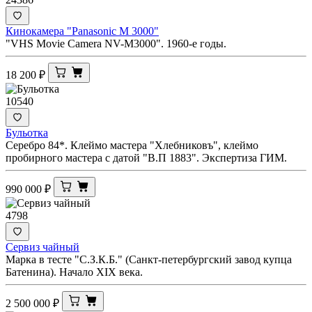
Кинокамера "Panasonic M 3000"
"VHS Movie Camera NV-M3000". 1960-е годы.
18 200
₽
10540
Бульотка
Серебро 84*. Клеймо мастера "Хлебниковъ", клеймо
пробирного мастера с датой "В.П 1883". Экспертиза ГИМ.
990 000
₽
4798
Сервиз чайный
Марка в тесте "С.З.К.Б." (Санкт-петербургский завод купца
Батенина). Начало XIX века.
2 500 000
₽