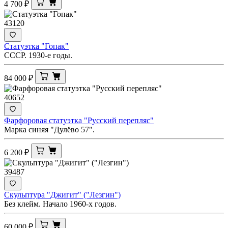
4 700
₽
43120
Статуэтка "Гопак"
СССР. 1930-е годы.
84 000
₽
40652
Фарфоровая статуэтка "Русский перепляс"
Марка синяя "Дулёво 57".
6 200
₽
39487
Скульптура "Джигит" ("Лезгин")
Без клейм. Начало 1960-х годов.
60 000
₽