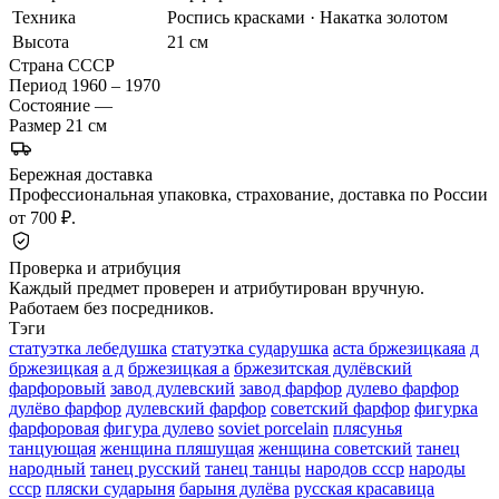
Техника
Роспись красками · Накатка золотом
Высота
21 см
Страна
СССР
Период
1960 – 1970
Состояние
—
Размер
21 см
Бережная доставка
Профессиональная упаковка, страхование, доставка по России
от 700 ₽.
Проверка и атрибуция
Каждый предмет проверен и атрибутирован вручную.
Работаем без посредников.
Тэги
статуэтка лебедушка
статуэтка сударушка
аста бржезицкаяа
д
бржезицкая
а д
бржезицкая а
бржезитская дулёвский
фарфоровый
завод дулевский
завод фарфор
дулево фарфор
дулёво фарфор
дулевский фарфор
советский фарфор
фигурка
фарфоровая
фигура дулево
soviet porcelain
плясунья
танцующая
женщина пляшущая
женщина советский
танец
народный
танец русский
танец танцы
народов ссср
народы
ссср
пляски сударыня
барыня дулёва
русская красавица