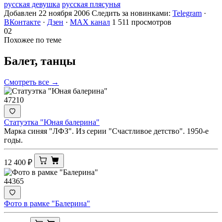
русская девушка
русская плясунья
Добавлен 22 ноября 2006
Следить за новинками:
Telegram
·
ВКонтакте
·
Дзен
·
MAX канал
1 511 просмотров
02
Похожее по теме
Балет,
танцы
Смотреть все →
47210
Статуэтка "Юная балерина"
Марка синяя "ЛФЗ". Из серии "Счастливое детство". 1950-е
годы.
12 400
₽
44365
Фото в рамке "Балерина"