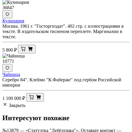
36847
Кулинария
Москва. 1961 г. "Госторгиздат". 402 стр. с иллюстрациями в
тексте. В издательском тисненом переплете. Маргиналии в
тексте.
5 800
₽
10771
Чайница
Серебро 84". Клеймо "К.Фаберже" под гербом Российской
империи
1 100 000
₽
Закрыть
Интересуют
похожие
№13879 — «Статуэтка "Лебёдушка"». Оставьте контакт —