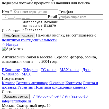
подберём похожие предметы из наличия или поиска.
Имя
*
Телефон
Email
Сообщение
Нажимая кнопку, вы соглашаетесь с
Подобрать похожее
политикой конфиденциальности
Наверх
Антикварный салон в Москве. Серебро, фарфор, бронза,
живопись и книги — с 2004 года.
ВКонтакте
·
Telegram
·
TG канал
·
MAX канал
·
Дзен
·
WhatsApp
·
MAX
Покупателям
Каталог
Вестник антиквара
О салоне
Контакты
Оплата и
доставка
Гарантии
Политика конфиденциальности
Связь
+7 495 657-84-59
+7 977 922-63-10
Заказать звонок
info@artantique.ru
Москва, Скатертный пер., 15