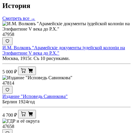
История
Смотреть все →
47958
И.М. Волковъ "Арамейскiе документы iудейской колонiи на
Элефантине V века до Р.Х."
Москва, 1915г. Съ 10 рисунками.
5 000
₽
47814
Издание "Исповедь Савинкова"
Берлин 1924год
4 700
₽
47658