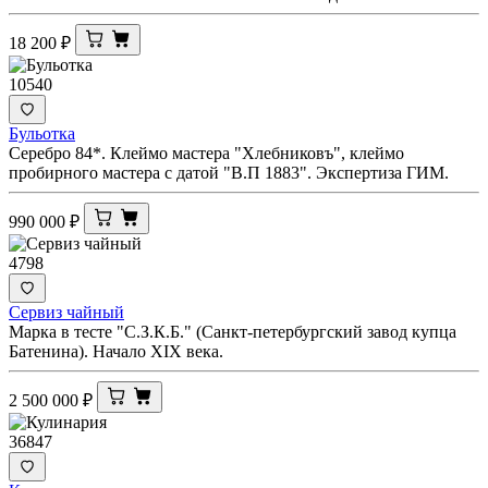
18 200
₽
10540
Бульотка
Серебро 84*. Клеймо мастера "Хлебниковъ", клеймо
пробирного мастера с датой "В.П 1883". Экспертиза ГИМ.
990 000
₽
4798
Сервиз чайный
Марка в тесте "С.З.К.Б." (Санкт-петербургский завод купца
Батенина). Начало XIX века.
2 500 000
₽
36847