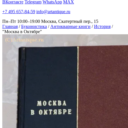
ВКонтакте
Telegram
WhatsApp
MAX
+7 495 657-84-59
info@artantique.ru
Пн–Пт 10:00–19:00
Москва, Скатертный пер., 15
Главная
/
Букинистика
/
Антикварные книги
/
История
/
"Москва в Октябре"