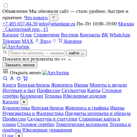
Объявление
Мы обновили сайт — стало удобнее, быстрее и
приятнее.
Что нового
+7 495 657-84-59
info@artantique.ru
Пн–Пт 10:00–19:00
Москва
· Скатертный пер., 15
Каталог
О нас
Справочник
Вестник
Контакты
ВК
WhatsApp
Telegram
MAX
Вход
Корзина
найти →
Показать все результаты по «
»
→
Заказать звонок
Открыть меню
Книги
Венская бронза
Живопись
Иконы
Монеты и медали
Интерьер и быт
Профессии
Скульптура
Карты
Столовое
серебро
Коллекции
Техника
Ювелирные изделия
Каталог
▾
Букинистика
Венская бронза
Живопись и графика
Иконы
Нумизматика и Фалеристика
Предметы интерьера и обихода
Профессии
Скульптура и статуэтки
Старинные карты и
планы
Столовое серебро
Тематические коллекции
Техника и
приборы
Ювелирные украшения
О нас
▾