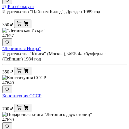
ГДР и её округа
Издательство "Цайт им.Бильд", Дрезден 1989 год
350
₽
47657
"Ленинская Искра"
Издательства "Книга" (Москва), ФЕБ Фахбухферлаг
(Лейпциг) 1984 год
350
₽
47649
Конституция СССР
700
₽
47639