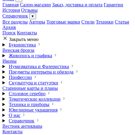
Главная
Салон-магазин
Заказ, доставка и оплата
Гарантии
История
Отзывы
Справочник
▾
Все разделы
Авторы
Торговые марки
Стили
Техники
Статьи
Архив
Поиск
Контакты
Закрыть меню
Букинистика
Венская бронза
Живопись и графика
Иконы
Нумизматика и Фалеристика
Предметы интерьера и обихода
Профессии
Скульптура и статуэтки
Старинные карты и планы
Столовое серебро
Тематические коллекции
Техника и приборы
Ювелирные украшения
О нас
Справочник
Вестник антиквара
Контакты