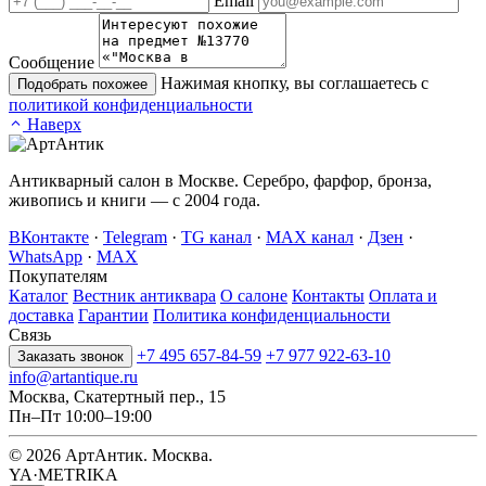
Email
Сообщение
Нажимая кнопку, вы соглашаетесь с
Подобрать похожее
политикой конфиденциальности
Наверх
Антикварный салон в Москве. Серебро, фарфор, бронза,
живопись и книги — с 2004 года.
ВКонтакте
·
Telegram
·
TG канал
·
MAX канал
·
Дзен
·
WhatsApp
·
MAX
Покупателям
Каталог
Вестник антиквара
О салоне
Контакты
Оплата и
доставка
Гарантии
Политика конфиденциальности
Связь
+7 495 657-84-59
+7 977 922-63-10
Заказать звонок
info@artantique.ru
Москва, Скатертный пер., 15
Пн–Пт 10:00–19:00
© 2026 АртАнтик. Москва.
YA·METRIKA