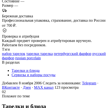
Состояние
—
Размер
—
Бережная доставка
Профессиональная упаковка, страхование, доставка по России
от 700 ₽.
Проверка и атрибуция
Каждый предмет проверен и атрибутирован вручную.
Работаем без посредников.
Тэги
набор тарелок
тарелки тарелка
петербургский фарфор
русский
фарфор
russian porcelain
В разделах
Тарелки и блюда
Сервизы и наборы посуды
Добавлен 8 ноября 2006
Следить за новинками:
Telegram
·
ВКонтакте
·
Дзен
·
MAX канал
123 просмотра
02
Похожее по теме
Тарелки и
блюда