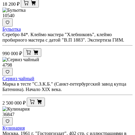
18 200
₽
10540
Бульотка
Серебро 84*. Клеймо мастера "Хлебниковъ", клеймо
пробирного мастера с датой "В.П 1883". Экспертиза ГИМ.
990 000
₽
4798
Сервиз чайный
Марка в тесте "С.З.К.Б." (Санкт-петербургский завод купца
Батенина). Начало XIX века.
2 500 000
₽
36847
Кулинария
Москва. 1961 г. "Госторгиздат". 402 стр. с иллюстрациями в