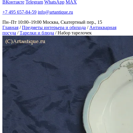
ВКонтакте
Telegram
WhatsApp
MAX
+7 495 657-84-59
info@artantique.ru
Пн–Пт 10:00–19:00
Москва, Скатертный пер., 15
Главная
/
Предметы интерьера и обихода
/
Антикварная
посуда
/
Тарелки и блюда
/
Набор тарелочек