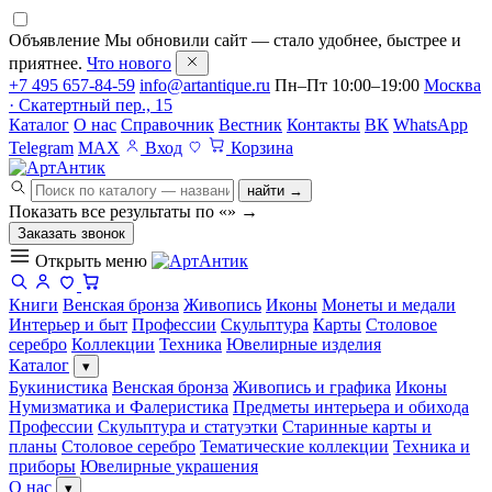
Объявление
Мы обновили сайт — стало удобнее, быстрее и
приятнее.
Что нового
+7 495 657-84-59
info@artantique.ru
Пн–Пт 10:00–19:00
Москва
· Скатертный пер., 15
Каталог
О нас
Справочник
Вестник
Контакты
ВК
WhatsApp
Telegram
MAX
Вход
Корзина
найти →
Показать все результаты по «
»
→
Заказать звонок
Открыть меню
Книги
Венская бронза
Живопись
Иконы
Монеты и медали
Интерьер и быт
Профессии
Скульптура
Карты
Столовое
серебро
Коллекции
Техника
Ювелирные изделия
Каталог
▾
Букинистика
Венская бронза
Живопись и графика
Иконы
Нумизматика и Фалеристика
Предметы интерьера и обихода
Профессии
Скульптура и статуэтки
Старинные карты и
планы
Столовое серебро
Тематические коллекции
Техника и
приборы
Ювелирные украшения
О нас
▾