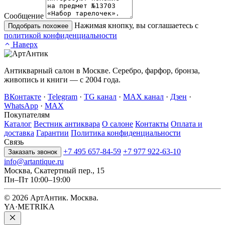
Сообщение
Нажимая кнопку, вы соглашаетесь с
Подобрать похожее
политикой конфиденциальности
Наверх
Антикварный салон в Москве. Серебро, фарфор, бронза,
живопись и книги — с 2004 года.
ВКонтакте
·
Telegram
·
TG канал
·
MAX канал
·
Дзен
·
WhatsApp
·
MAX
Покупателям
Каталог
Вестник антиквара
О салоне
Контакты
Оплата и
доставка
Гарантии
Политика конфиденциальности
Связь
+7 495 657-84-59
+7 977 922-63-10
Заказать звонок
info@artantique.ru
Москва, Скатертный пер., 15
Пн–Пт 10:00–19:00
© 2026 АртАнтик. Москва.
YA·METRIKA