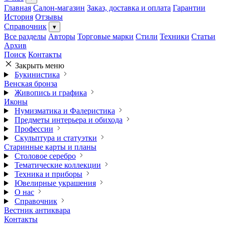
Главная
Салон-магазин
Заказ, доставка и оплата
Гарантии
История
Отзывы
Справочник
▾
Все разделы
Авторы
Торговые марки
Стили
Техники
Статьи
Архив
Поиск
Контакты
Закрыть меню
Букинистика
Венская бронза
Живопись и графика
Иконы
Нумизматика и Фалеристика
Предметы интерьера и обихода
Профессии
Скульптура и статуэтки
Старинные карты и планы
Столовое серебро
Тематические коллекции
Техника и приборы
Ювелирные украшения
О нас
Справочник
Вестник антиквара
Контакты