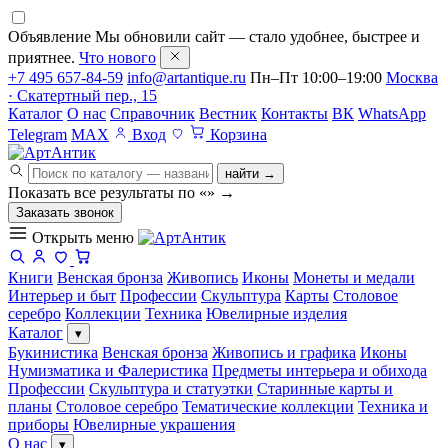
Объявление
Мы обновили сайт — стало удобнее, быстрее и
приятнее.
Что нового
+7 495 657-84-59
info@artantique.ru
Пн–Пт 10:00–19:00
Москва
· Скатертный пер., 15
Каталог
О нас
Справочник
Вестник
Контакты
ВК
WhatsApp
Telegram
MAX
Вход
Корзина
найти →
Показать все результаты по «
»
→
Заказать звонок
Открыть меню
Книги
Венская бронза
Живопись
Иконы
Монеты и медали
Интерьер и быт
Профессии
Скульптура
Карты
Столовое
серебро
Коллекции
Техника
Ювелирные изделия
Каталог
▾
Букинистика
Венская бронза
Живопись и графика
Иконы
Нумизматика и Фалеристика
Предметы интерьера и обихода
Профессии
Скульптура и статуэтки
Старинные карты и
планы
Столовое серебро
Тематические коллекции
Техника и
приборы
Ювелирные украшения
О нас
▾