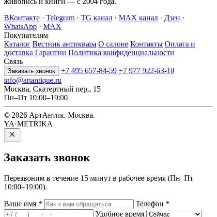
живопись и книги — с 2004 года.
ВКонтакте
·
Telegram
·
TG канал
·
MAX канал
·
Дзен
·
WhatsApp
·
MAX
Покупателям
Каталог
Вестник антиквара
О салоне
Контакты
Оплата и
доставка
Гарантии
Политика конфиденциальности
Связь
+7 495 657-84-59
+7 977 922-63-10
Заказать звонок
info@artantique.ru
Москва, Скатертный пер., 15
Пн–Пт 10:00–19:00
© 2026 АртАнтик. Москва.
YA·METRIKA
Заказать
звонок
Перезвоним в течение 15 минут в рабочее время (Пн–Пт
10:00–19:00).
Ваше имя
*
Телефон
*
Удобное время