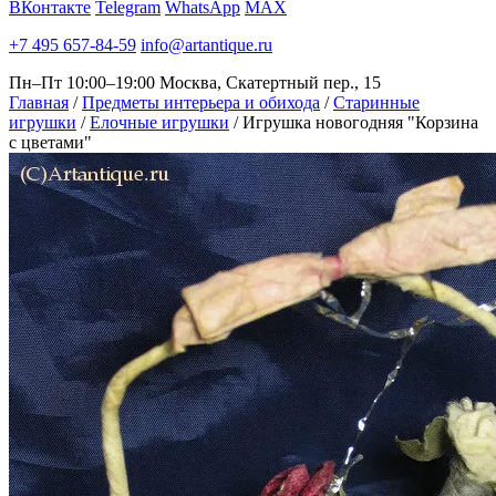
ВКонтакте
Telegram
WhatsApp
MAX
+7 495 657-84-59
info@artantique.ru
Пн–Пт 10:00–19:00
Москва, Скатертный пер., 15
Главная
/
Предметы интерьера и обихода
/
Старинные
игрушки
/
Елочные игрушки
/
Игрушка новогодняя "Корзина
с цветами"