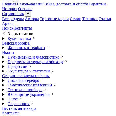
Главная
Салон-магазин
Заказ, доставка и оплата
Гарантии
История
Отзывы
Справочник
▾
Все разделы
Авторы
Торговые марки
Стили
Техники
Статьи
Архив
Поиск
Контакты
Закрыть меню
Букинистика
Венская бронза
Живопись и графика
Иконы
Нумизматика и Фалеристика
Предметы интерьера и обихода
Профессии
Скульптура и статуэтки
Старинные карты и планы
Столовое серебро
Тематические коллекции
Техника и приборы
Ювелирные украшения
О нас
Справочник
Вестник антиквара
Контакты