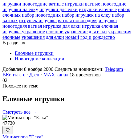
игрушки новогодние
ватные игрушки
ватные новогодние
игрушки на елку
игрушки для елки
игрушки елочные
набор
елочных
набор новогодних
набор игрушек на елку
набор
ватных
игрушек игрушка
ватная новогодняя
игрушка
новогодняя
ватная игрушка для елки
игрушка елочная
игрушка украшение
елочное украшение для елки
украшения
елочные
украшения для елки
новый
год и
рождество
В разделах
Елочные игрушки
Новогодние коллекции
Добавлен 8 ноября 2006
Следить за новинками:
Telegram
·
ВКонтакте
·
Дзен
·
MAX канал
18 просмотров
02
Похожее по теме
Елочные
игрушки
Смотреть все →
47730
Миниатюра "Ёлка"