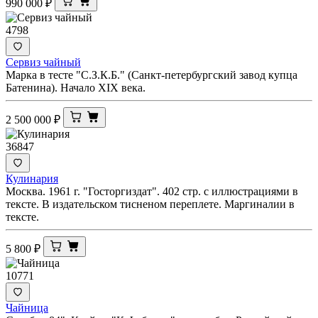
990 000
₽
4798
Сервиз чайный
Марка в тесте "С.З.К.Б." (Санкт-петербургский завод купца
Батенина). Начало XIX века.
2 500 000
₽
36847
Кулинария
Москва. 1961 г. "Госторгиздат". 402 стр. с иллюстрациями в
тексте. В издательском тисненом переплете. Маргиналии в
тексте.
5 800
₽
10771
Чайница