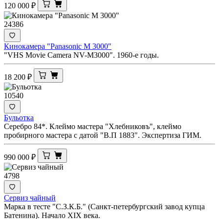
120 000
₽
24386
Кинокамера "Panasonic M 3000"
"VHS Movie Camera NV-M3000". 1960-е годы.
18 200
₽
10540
Бульотка
Серебро 84*. Клеймо мастера "Хлебниковъ", клеймо
пробирного мастера с датой "В.П 1883". Экспертиза ГИМ.
990 000
₽
4798
Сервиз чайный
Марка в тесте "С.З.К.Б." (Санкт-петербургский завод купца
Батенина). Начало XIX века.