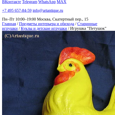
ВКонтакте
Telegram
WhatsApp
MAX
+7 495 657-84-59
info@artantique.ru
Пн–Пт 10:00–19:00
Москва, Скатертный пер., 15
Главная
/
Предметы интерьера и обихода
/
Старинные
игрушки
/
Куклы и детские игрушки
/
Игрушка "Петушок"