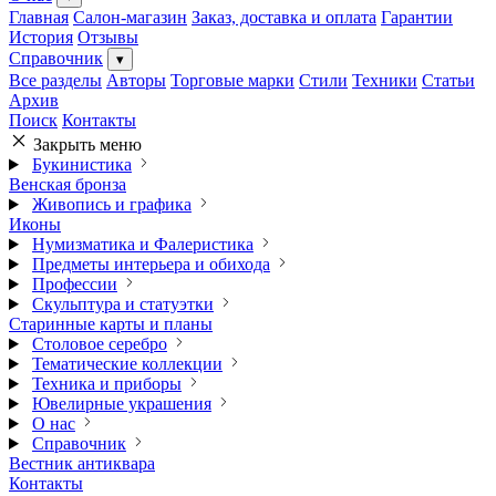
Главная
Салон-магазин
Заказ, доставка и оплата
Гарантии
История
Отзывы
Справочник
▾
Все разделы
Авторы
Торговые марки
Стили
Техники
Статьи
Архив
Поиск
Контакты
Закрыть меню
Букинистика
Венская бронза
Живопись и графика
Иконы
Нумизматика и Фалеристика
Предметы интерьера и обихода
Профессии
Скульптура и статуэтки
Старинные карты и планы
Столовое серебро
Тематические коллекции
Техника и приборы
Ювелирные украшения
О нас
Справочник
Вестник антиквара
Контакты