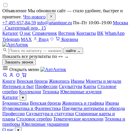
Объявление
Мы обновили сайт — стало удобнее, быстрее и
приятнее.
Что нового
+7 495 657-84-59
info@artantique.ru
Пн–Пт 10:00–19:00
Москва
· Скатертный пер., 15
Каталог
О нас
Справочник
Вестник
Контакты
ВК
WhatsApp
Telegram
MAX
Вход
Корзина
найти →
Показать все результаты по «
»
→
Заказать звонок
Открыть меню
Книги
Венская бронза
Живопись
Иконы
Монеты и медали
Интерьер и быт
Профессии
Скульптура
Карты
Столовое
серебро
Коллекции
Техника
Ювелирные изделия
Каталог
▾
Букинистика
Венская бронза
Живопись и графика
Иконы
Нумизматика и Фалеристика
Предметы интерьера и обихода
Профессии
Скульптура и статуэтки
Старинные карты и
планы
Столовое серебро
Тематические коллекции
Техника и
приборы
Ювелирные украшения
О нас
▾