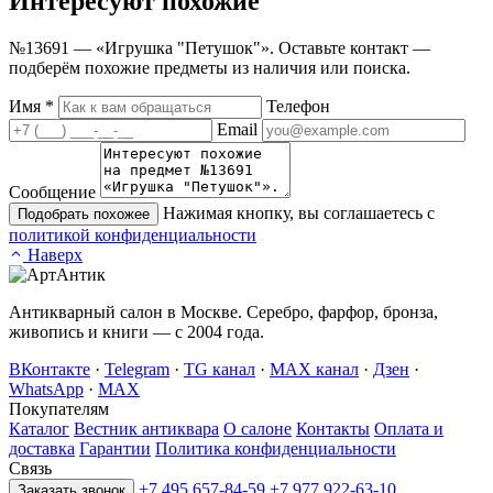
Интересуют
похожие
№13691 — «Игрушка "Петушок"». Оставьте контакт —
подберём похожие предметы из наличия или поиска.
Имя
*
Телефон
Email
Сообщение
Нажимая кнопку, вы соглашаетесь с
Подобрать похожее
политикой конфиденциальности
Наверх
Антикварный салон в Москве. Серебро, фарфор, бронза,
живопись и книги — с 2004 года.
ВКонтакте
·
Telegram
·
TG канал
·
MAX канал
·
Дзен
·
WhatsApp
·
MAX
Покупателям
Каталог
Вестник антиквара
О салоне
Контакты
Оплата и
доставка
Гарантии
Политика конфиденциальности
Связь
+7 495 657-84-59
+7 977 922-63-10
Заказать звонок