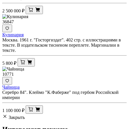
2 500 000
₽
36847
Кулинария
Москва. 1961 г. "Госторгиздат". 402 стр. с иллюстрациями в
тексте. В издательском тисненом переплете. Маргиналии в
тексте.
5 800
₽
10771
Чайница
Серебро 84". Клеймо "К.Фаберже" под гербом Российской
империи
1 100 000
₽
Закрыть